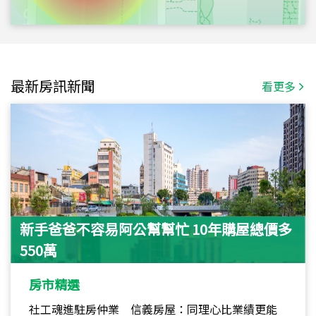
最新房訊新聞
看更多
新手爸爸不容易阿公幫幫忙 10年購屋總價多
550萬
房市精選
社工魂進駐房仲業 信義房屋：同理心比業績更能