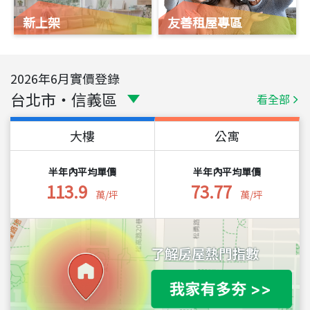
新上架
友善租屋專區
2026
年
6
月實價登錄
台北市
・
信義區
看全部
大樓
公寓
半年內平均單價
半年內平均單價
113.9
73.77
萬/坪
萬/坪