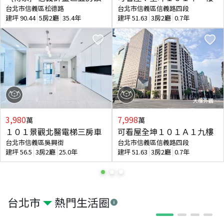
台北市信義區松德路
台北市信義區信義路四段
建坪
90.44
5房2廳
35.4年
建坪
51.63
3房2廳
0.7年
3,980
7,998
萬
萬
１０１景觀北醫電梯三房車
可看屋全坤１０１Ａ１九樓
台北市信義區吳興街
台北市信義區信義路四段
建坪
56.5
3房2廳
25.0年
建坪
51.63
3房2廳
0.7年
台北市
熱門生活圈