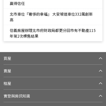
贏得信任
北市車位『奢侈的幸福』 大安坡道車位332萬創新
高
信義房屋辦理北市府財政局都更分回市有不動產115
年第2次標售結果
買屋
賣屋
租屋
實登與房訊知識