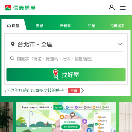
買屋
賣屋
新建案
租屋
信義居家
台北市
・
全區
找好屋
👉 你的月薪可以買多少錢的房子？
推薦