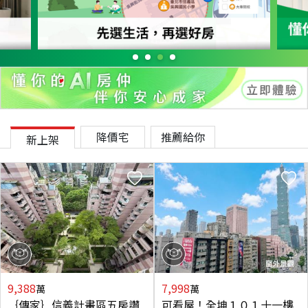
降價宅
推薦給你
新上架
9,388
7,998
萬
萬
｛傳家｝信義計畫區五房讚
可看屋！全坤１０１十一樓