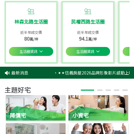
林森北路生活圈
民權西路生活圈
近半年成交價
近半年成交價
80
94.1
萬/坪
萬/坪
生活圈資訊
生活圈資訊
最新消息
‧
✦✦信義房屋2026品牌形象影片感動上映
主題好宅
降價宅
小資宅