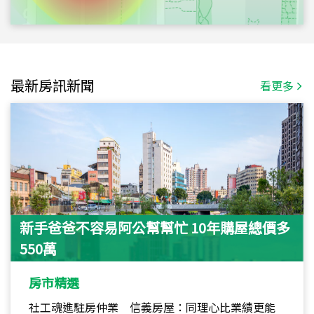
最新房訊新聞
看更多
新手爸爸不容易阿公幫幫忙 10年購屋總價多
550萬
房市精選
社工魂進駐房仲業 信義房屋：同理心比業績更能