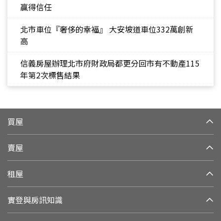
贏得信任
北市車位『奢侈的幸福』 大安坡道車位332萬創新
高
信義房屋辦理北市府財政局都更分回市有不動產115
年第2次標售結果
買屋
賣屋
租屋
實登與房訊知識