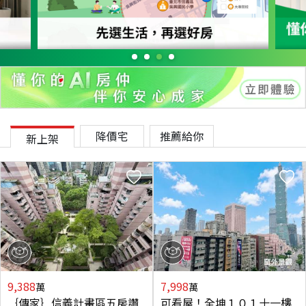
降價宅
推薦給你
新上架
9,388
7,998
萬
萬
｛傳家｝信義計畫區五房讚
可看屋！全坤１０１十一樓