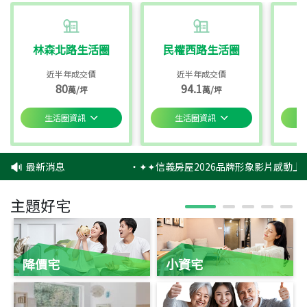
林森北路生活圈
民權西路生活圈
近半年成交價
近半年成交價
80
94.1
萬/坪
萬/坪
生活圈資訊
生活圈資訊
最新消息
‧
✦✦信義房屋2026品牌形象影片感動上映
主題好宅
降價宅
小資宅