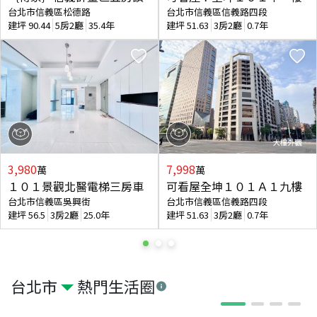
台北市信義區松德路
台北市信義區信義路四段
建坪
90.44
5房2廳
35.4年
建坪
51.63
3房2廳
0.7年
3,980
7,998
萬
萬
１０１景觀北醫電梯三房車
可看屋全坤１０１Ａ１九樓
台北市信義區吳興街
台北市信義區信義路四段
建坪
56.5
3房2廳
25.0年
建坪
51.63
3房2廳
0.7年
台北市
熱門生活圈