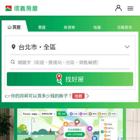
買屋
賣屋
新建案
租屋
信義居家
台北市
・
全區
找好屋
👉 你的月薪可以買多少錢的房子？
推薦