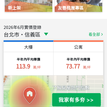
新上架
友善租屋專區
2026
年
6
月實價登錄
台北市
・
信義區
看全部
大樓
公寓
半年內平均單價
半年內平均單價
113.9
73.77
萬/坪
萬/坪