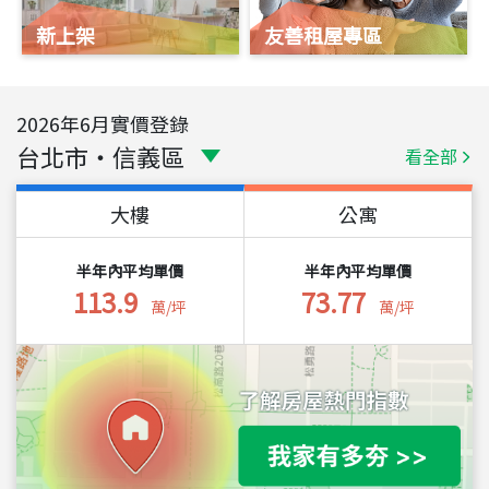
新上架
友善租屋專區
2026
年
6
月實價登錄
台北市
・
信義區
看全部
大樓
公寓
半年內平均單價
半年內平均單價
113.9
73.77
萬/坪
萬/坪