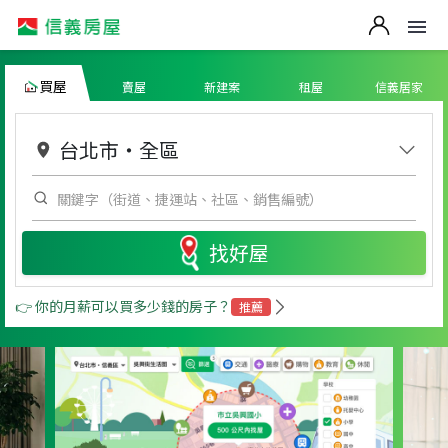
買屋
賣屋
新建案
租屋
信義居家
台北市
・
全區
找好屋
👉 你的月薪可以買多少錢的房子？
推薦