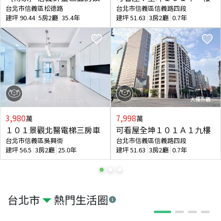
台北市信義區松德路
台北市信義區信義路四段
建坪
90.44
5房2廳
35.4年
建坪
51.63
3房2廳
0.7年
3,980
7,998
萬
萬
１０１景觀北醫電梯三房車
可看屋全坤１０１Ａ１九樓
台北市信義區吳興街
台北市信義區信義路四段
建坪
56.5
3房2廳
25.0年
建坪
51.63
3房2廳
0.7年
台北市
熱門生活圈