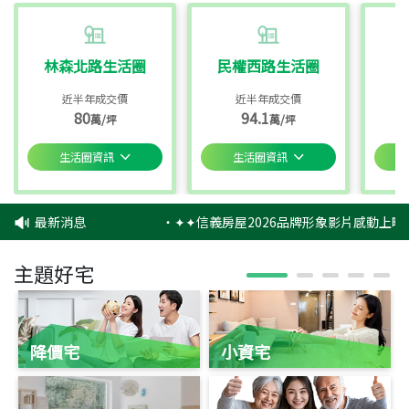
林森北路生活圈
民權西路生活圈
近半年成交價
近半年成交價
80
94.1
萬/坪
萬/坪
生活圈資訊
生活圈資訊
最新消息
‧
✦✦信義房屋2026品牌形象影片感動上映
主題好宅
降價宅
小資宅