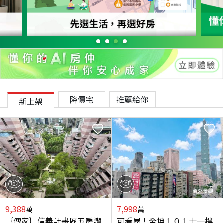
降價宅
推薦給你
新上架
9,388
7,998
萬
萬
｛傳家｝信義計畫區五房讚
可看屋！全坤１０１十一樓