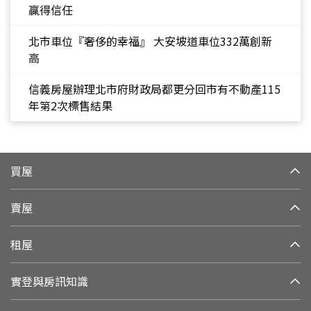
贏得信任
北市車位『奢侈的幸福』 大安坡道車位332萬創新
高
信義房屋辦理北市府財政局都更分回市有不動產115
年第2次標售結果
買屋
賣屋
租屋
實登與房訊知識