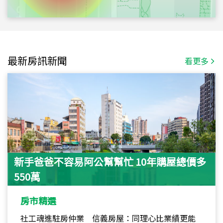
最新房訊新聞
看更多
新手爸爸不容易阿公幫幫忙 10年購屋總價多
550萬
房市精選
社工魂進駐房仲業 信義房屋：同理心比業績更能