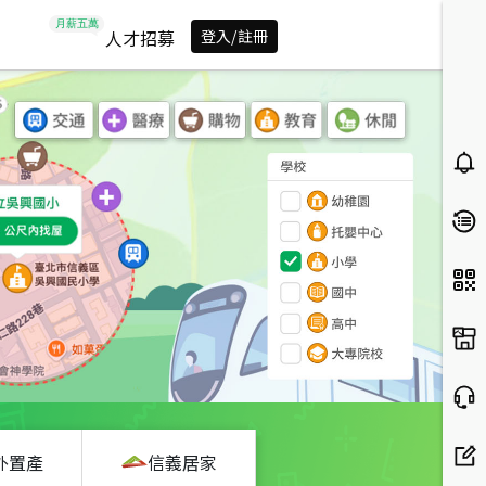
人才招募
登入/註冊
外置產
信義居家