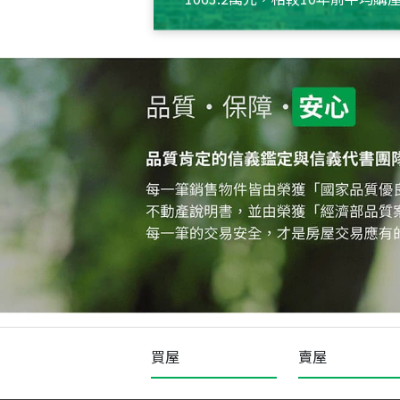
約550萬元，且貸款金額也多
買屋
賣屋