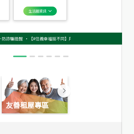
生活圈資訊
提醒
‧
【#信義幸福挺不同】用實力，讓升職免抽號碼牌！最新雇主品牌影片
友善租屋專區
新婚起家厝
總價