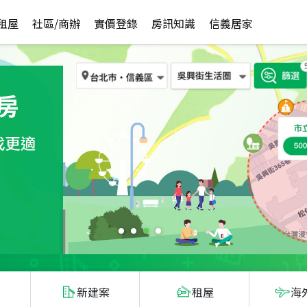
租屋
社區/商辦
實價登錄
房訊知識
信義居家
新建案
租屋
海