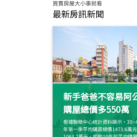
買賣房屋大小事就看
最新房訊新聞
新手爸爸不容易阿公
購屋總價多550萬
根據聯徵中心統計資料顯示，30~
年第一季平均購買總價1473.6
1063.2萬元，相較10年前平均購