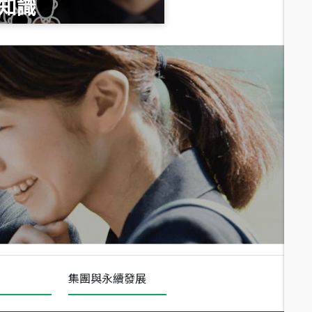
知識
總價
1,020
萬
總價
490
萬
總價
1,808
萬
集團與永續發展