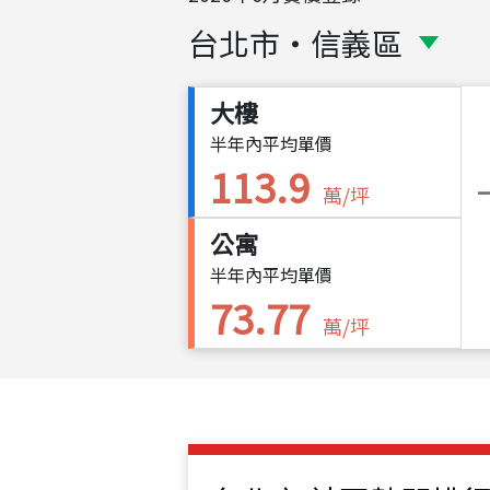
台北市
・
信義區
大樓
半年內平均單價
113.9
萬/坪
公寓
半年內平均單價
73.77
萬/坪