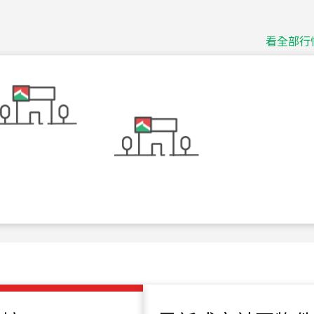
捷豹
台北市中山區長春路
看全部行
115
年
07
月 成交
十泉十美
台北市北投區光明路
115
年
07
月 成交
四維天廈
新竹市新竹市四維路
115
年
07
月 成交
菁英典藏
新竹市新竹市慈祥路
115
年
07
月 成交
長隄
新北市永和區環河西