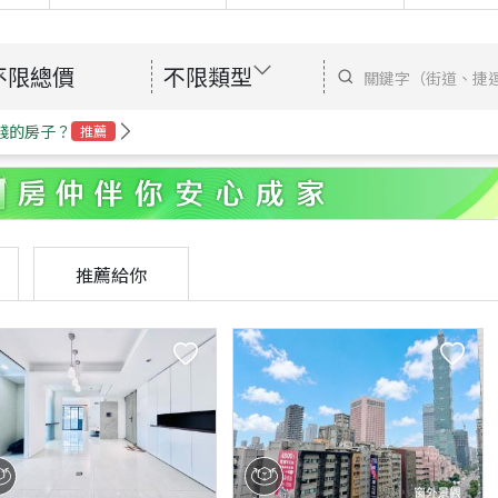
不限總價
不限類型
錢的房子？
推薦
推薦給你