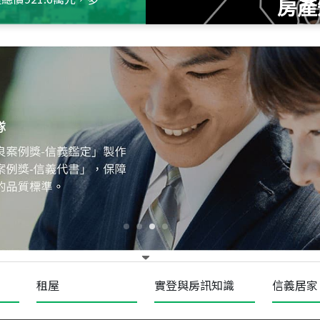
房產
115
年
07
月 成交
十泉十美
台北市北投區光明路
115
年
07
月 成交
四維天廈
新竹市新竹市四維路
115
年
07
月 成交
菁英典藏
新竹市新竹市慈祥路
租屋
實登與房訊知識
信義居家