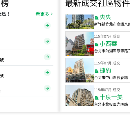
行榜
最新成交社區物件
115
年
07
月 成交
央央
社區！
看更多
新竹縣竹北市高鐵八
115
年
07
月 成交
小西華
台北市內湖區康寧路
115
年
07
月 成交
號
捷豹
台北市中山區長春路
號
115
年
07
月 成交
十泉十美
街
台北市北投區光明路
115
年
07
月 成交
四維天廈
新竹市新竹市四維路