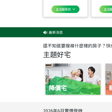
生活圈資訊
生活
最新消息
‧
還不知道要搜尋什麼樣的房子？快
主題好宅
降價宅
2026
年
6
月實價登錄