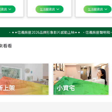
圈資訊
生活圈資訊
生活圈資訊
✦✦信義房屋2026品牌形象影片感動上映✦✦
‧
信義房屋聲明稿－防詐騙
來看看
新上架
小資宅
115
年
07
月 成交