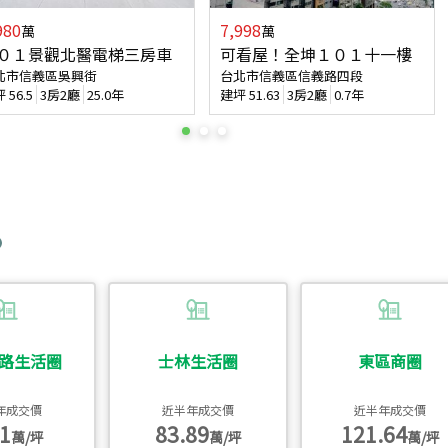
980
7,998
萬
萬
０１景觀北醫電梯三房車
可看屋！全坤１０１十一樓
北市信義區吳興街
台北市信義區信義路四段
坪
56.5
3房2廳
25.0年
建坪
51.63
3房2廳
0.7年
路生活圈
士林生活圈
東區商圈
年成交價
近半年成交價
近半年成交價
1
83.89
121.64
萬/坪
萬/坪
萬/坪