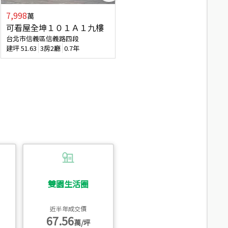
7,998
3,800
萬
萬
可看屋全坤１０１Ａ１九樓
信義區大空間美寓
台北市信義區信義路四段
台北市信義區大道路
建坪
51.63
3房2廳
0.7年
建坪
39.62
6房4廳(含加蓋)
51.9
雙園生活圈
近半年成交價
67.56
萬/坪