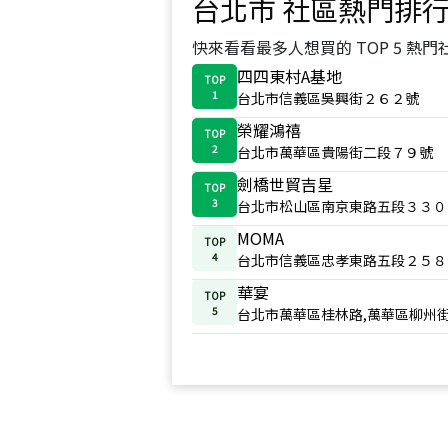
台北市
社區熱門排
快來看看最多人想買的 TOP 5 熱門
四四東村A基地
TOP
1
台北市信義區吳興街２６２號
榮耀鴻禧
TOP
2
台北市萬華區貴陽街二段７９號
劍橋世貿吉星
TOP
3
台北市松山區南京東路五段３３０
MOMA
TOP
4
台北市信義區忠孝東路五段２５８
華宴
TOP
5
台北市萬華區桂林路,萬華區柳州