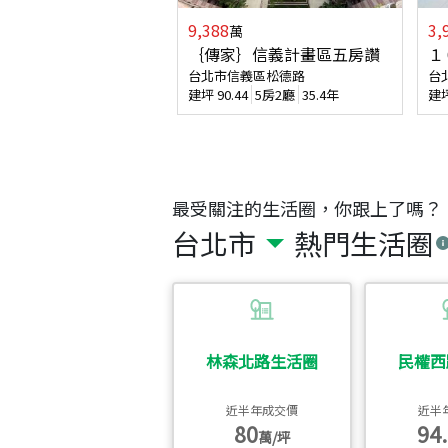
9,388
3,
萬
｛傳家｝信義計畫區五房讚
１
台北市信義區松德路
台
建坪
90.44
5房2廳
35.4年
建
最受關注的生活圈，你跟上了嗎？
台北市
熱門生活圈
林森北路生活圈
民權西
近半年成交價
近半
80
94.
萬/坪