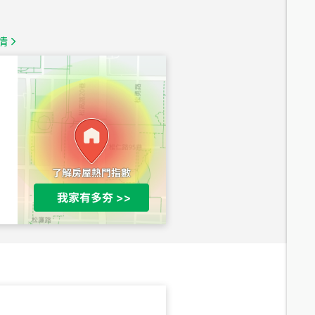
1,350
萬
情
總價
1,020
萬
總價
490
萬
總價
1,808
萬
總價
530
萬
路二段