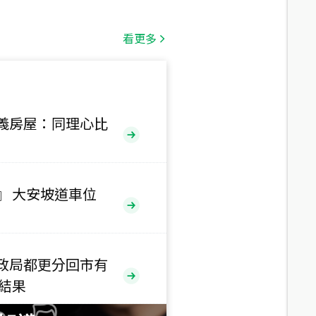
總價
1,808
萬
看更多
總價
530
萬
路二段
義房屋：同理心比
總價
5,800
萬
路
』 大安坡道車位
總價
1,938
萬
三段
政局都更分回市有
總價
售結果
1,350
萬