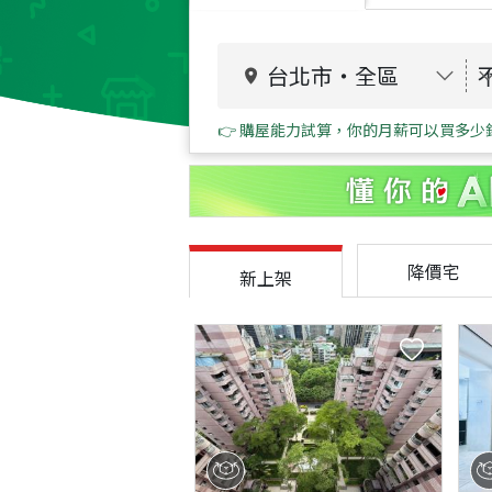
台北市
・
全區
👉 購屋能力試算，你的月薪可以買多少
降價宅
新上架