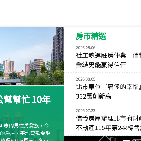
115
年
07
月 成交
菁英典藏
新竹市新竹市慈祥路
房市精選
115
年
07
月 成交
長隄
2026.08.06
新北市永和區環河西
社工魂進駐房仲業 信
業績更能贏得信任
115
年
07
月 成交
央央
2026.08.05
新竹縣竹北市高鐵八
北市車位『奢侈的幸福
115
年
07
月 成交
332萬創新高
幫幫忙 10年
小西華
台北市內湖區康寧路
2026.07.23
信義房屋辦理北市府財
115
年
07
月 成交
40歲的男性房貸族，今
不動產115年第2次標
捷豹
萬元的房屋，平均貸款金額
台北市中山區長春路
屋總價921.6萬元，多出