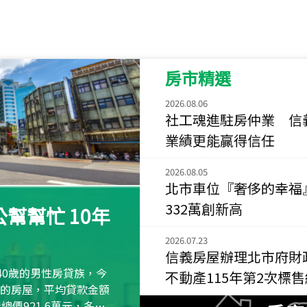
115
年
07
月 成交
菁英典藏
新竹市新竹市慈祥路
房市精選
115
年
07
月 成交
長隄
2026.08.06
新北市永和區環河西
社工魂進駐房仲業 信
業績更能贏得信任
115
年
07
月 成交
央央
2026.08.05
新竹縣竹北市高鐵八
北市車位『奢侈的幸福
115
年
07
月 成交
332萬創新高
幫幫忙 10年
小西華
台北市內湖區康寧路
2026.07.23
信義房屋辦理北市府財
115
年
07
月 成交
40歲的男性房貸族，今
不動產115年第2次標
捷豹
萬元的房屋，平均貸款金額
台北市中山區長春路
屋總價921.6萬元，多出