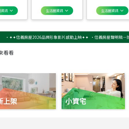
圈資訊
生活圈資訊
生活圈資訊
✦信義房屋2026品牌形象影片感動上映✦✦
‧
信義房屋聲明稿－防詐騙提
來看看
新上架
小資宅
115
年
07
月 成交