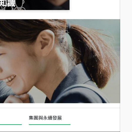
知識
總價
1,020
萬
總價
490
萬
總價
1,808
萬
集團與永續發展