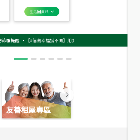
生活圈資訊
醒
‧
【#信義幸福挺不同】用實力，讓升職免抽號碼牌！最新雇主品牌影片上
友善租屋專區
新婚起家厝
總價