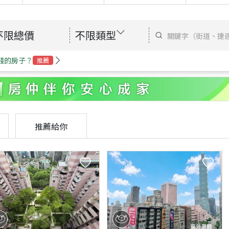
不限總價
不限類型
錢的房子？
推薦
推薦給你