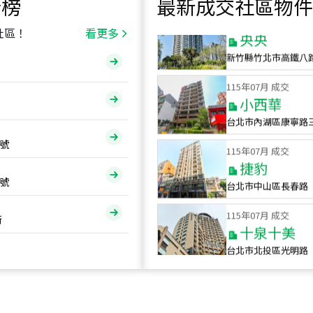
行榜
最新成交社區物件
115
年
07
月 成交
央央
社區！
看更多
新竹縣竹北市高鐵八
115
年
07
月 成交
小西華
台北市內湖區康寧路
115
年
07
月 成交
號
捷豹
台北市中山區長春路
號
115
年
07
月 成交
十泉十美
街
台北市北投區光明路
115
年
07
月 成交
四維天廈
新竹市新竹市四維路