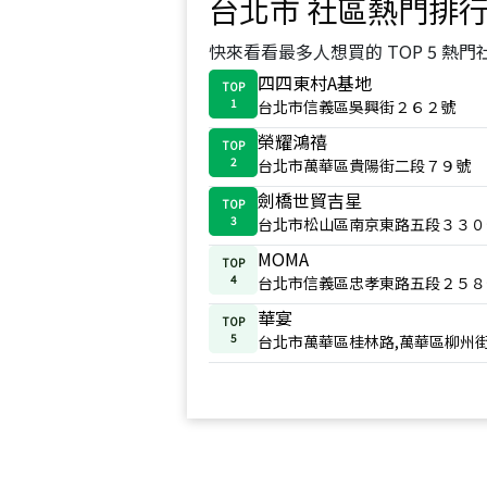
台北市
社區熱門排
快來看看最多人想買的 TOP 5 熱門
四四東村A基地
TOP
1
台北市信義區吳興街２６２號
榮耀鴻禧
TOP
2
台北市萬華區貴陽街二段７９號
劍橋世貿吉星
TOP
3
台北市松山區南京東路五段３３０
MOMA
TOP
4
台北市信義區忠孝東路五段２５８
華宴
TOP
5
台北市萬華區桂林路,萬華區柳州