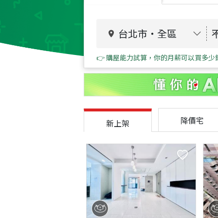
台北市
・
全區
👉 購屋能力試算，你的月薪可以買多少
降價宅
新上架