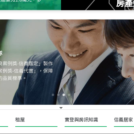
房產
115
年
07
月 成交
十泉十美
台北市北投區光明路
115
年
07
月 成交
四維天廈
新竹市新竹市四維路
115
年
07
月 成交
菁英典藏
新竹市新竹市慈祥路
租屋
實登與房訊知識
信義居家