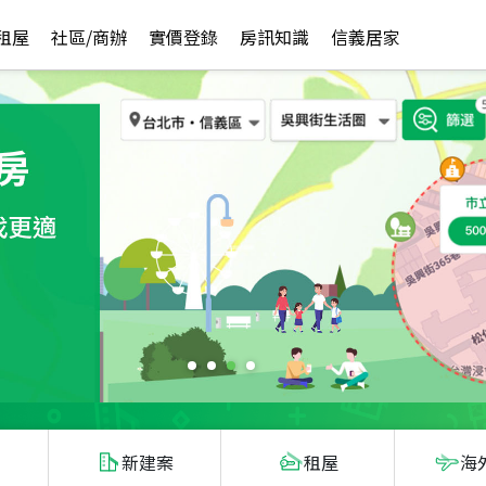
租屋
社區/商辦
實價登錄
房訊知識
信義居家
新建案
租屋
海