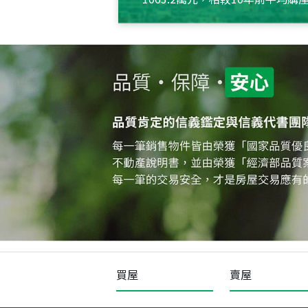
約550萬元，且貸款金額也多
買屋
賣屋