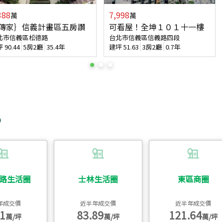
388
7,998
萬
萬
傳家｝信義計畫區五房讚
可看屋！全坤１０１十一樓
北市信義區松德路
台北市信義區信義路四段
坪
90.44
5房2廳
35.4年
建坪
51.63
3房2廳
0.7年
路生活圈
士林生活圈
東區商圈
年成交價
近半年成交價
近半年成交價
1
83.89
121.64
萬/坪
萬/坪
萬/坪