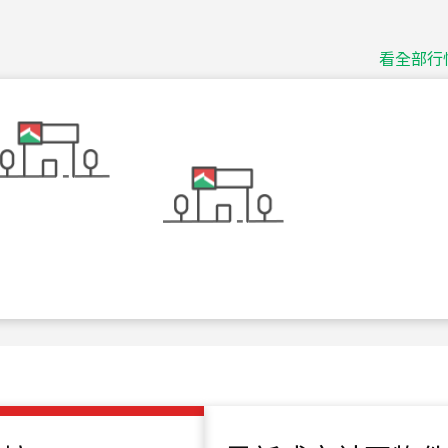
捷豹
台北市中山區長春路
看全部行
115
年
07
月 成交
十泉十美
台北市北投區光明路
115
年
07
月 成交
四維天廈
新竹市新竹市四維路
115
年
07
月 成交
菁英典藏
新竹市新竹市慈祥路
115
年
07
月 成交
長隄
新北市永和區環河西