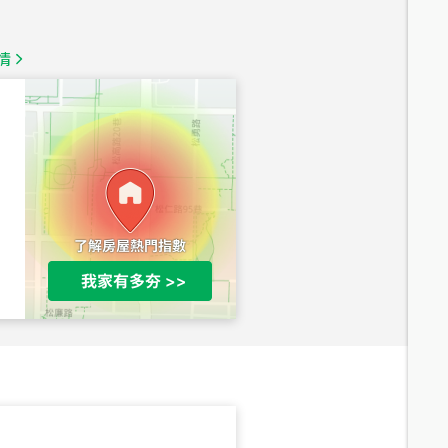
1,350
萬
情
總價
1,020
萬
總價
490
萬
總價
1,808
萬
總價
530
萬
路二段