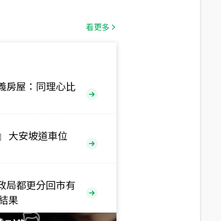
總價
1,808
萬
看更多
總價
530
萬
路二段
義房屋：同理心比
總價
5,800
萬
路
』 大安坡道車位
總價
1,938
萬
三段
政局都更分回市有
總價
售結果
1,350
萬