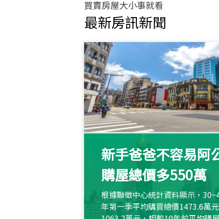
買賣房屋大小事就看
最新房訊新聞
新手爸爸不容易阿公
購屋總價多550萬
根據聯徵中心統計資料顯示，30~
年第一季平均購買總價1473.6
1063.2萬元，相較10年前平均購