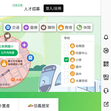
人才招募
登入/註冊
外置產
信義居家