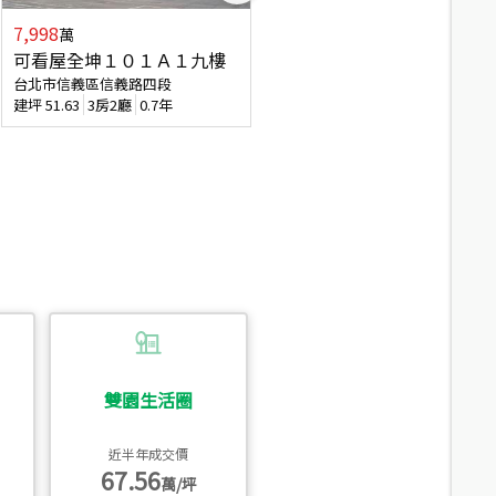
7,998
3,800
萬
萬
可看屋全坤１０１Ａ１九樓
信義區大空間美寓
台北市信義區信義路四段
台北市信義區大道路
建坪
51.63
3房2廳
0.7年
建坪
39.62
6房4廳(含加蓋)
51.9
雙園生活圈
近半年成交價
67.56
萬/坪