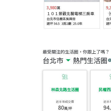
3,980
9,
萬
１０１景觀北醫電梯三房車
｛
台北市信義區吳興街
台
建坪
56.5
3房2廳
25.0年
建
最受關注的生活圈，你跟上了嗎？
台北市
熱門生活圈
林森北路生活圈
民權西
近半年成交價
近半
80
94.
萬/坪