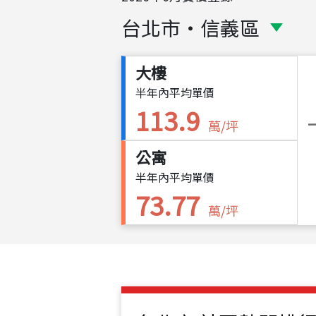
台北市
・
信義區
大樓
半年內平均單價
113.9
萬/坪
公寓
半年內平均單價
73.77
萬/坪