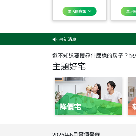
生活圈資訊
生活
最新消息
‧
✦
還不知道要搜尋什麼樣的房子？快
主題好宅
降價宅
2026
年
6
月實價登錄