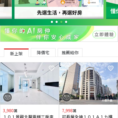
降價宅
推薦給你
新上架
3,980
7,998
萬
萬
１０１景觀北醫電梯三房車
可看屋全坤１０１Ａ１九樓