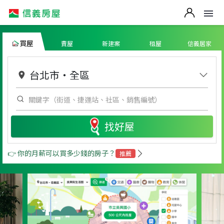
買屋
賣屋
新建案
租屋
信義居家
台北市
・
全區
找好屋
👉 你的月薪可以買多少錢的房子？
推薦