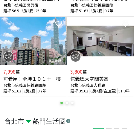
台北市信義區吳興街
台北市信義區信義路四段
建坪
56.5
3房2廳
25.0年
建坪
51.63
3房2廳
0.7年
7,998
3,800
萬
萬
可看屋！全坤１０１十一樓
信義區大空間美寓
台北市信義區信義路四段
台北市信義區大道路
建坪
51.63
3房2廳
0.7年
建坪
39.62
6房4廳(含加蓋)
51.9年
台北市
熱門生活圈