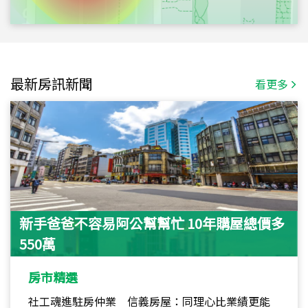
最新房訊新聞
看更多
新手爸爸不容易阿公幫幫忙 10年購屋總價多
550萬
房市精選
社工魂進駐房仲業 信義房屋：同理心比業績更能