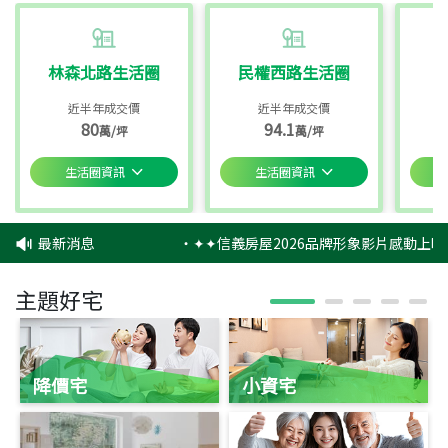
林森北路生活圈
民權西路生活圈
近半年成交價
近半年成交價
80
94.1
萬/坪
萬/坪
生活圈資訊
生活圈資訊
最新消息
‧
✦✦信義房屋2026品牌形象影片感動上映
主題好宅
降價宅
小資宅