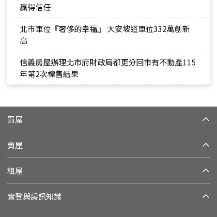
贏得信任
北市車位『奢侈的幸福』 大安坡道車位332萬創新
高
信義房屋辦理北市府財政局都更分回市有不動產115
年第2次標售結果
買屋
賣屋
租屋
實登與房訊知識