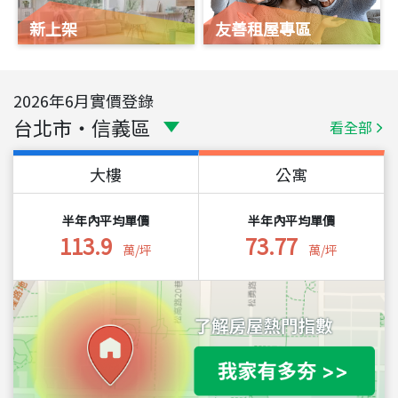
新上架
友善租屋專區
2026
年
6
月實價登錄
台北市
・
信義區
看全部
大樓
公寓
半年內平均單價
半年內平均單價
113.9
73.77
萬/坪
萬/坪