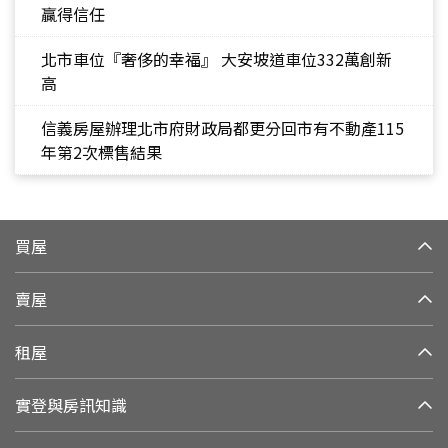
贏得信任
北市車位『奢侈的幸福』 大安坡道車位332萬創新
高
信義房屋辦理北市府財政局都更分回市有不動產115
年第2次標售結果
買屋
賣屋
租屋
實登與房訊知識