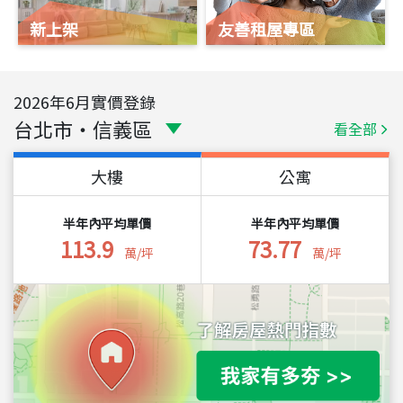
新上架
友善租屋專區
2026
年
6
月實價登錄
台北市
・
信義區
看全部
大樓
公寓
半年內平均單價
半年內平均單價
113.9
73.77
萬/坪
萬/坪