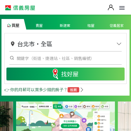
買屋
賣屋
新建案
租屋
信義居家
台北市
・
全區
找好屋
👉 你的月薪可以買多少錢的房子？
推薦