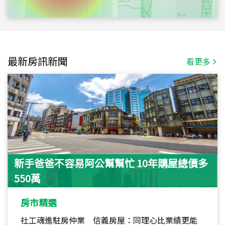
最新房訊新聞
看更多
新手爸爸不容易阿公幫幫忙 10年購屋總價多
550萬
房市精選
社工魂進駐房仲業 信義房屋：同理心比業績更能