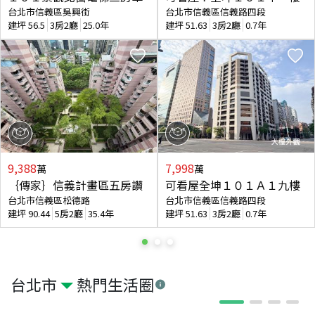
台北市信義區吳興街
台北市信義區信義路四段
建坪
56.5
3房2廳
25.0年
建坪
51.63
3房2廳
0.7年
9,388
7,998
萬
萬
｛傳家｝信義計畫區五房讚
可看屋全坤１０１Ａ１九樓
台北市信義區松德路
台北市信義區信義路四段
建坪
90.44
5房2廳
35.4年
建坪
51.63
3房2廳
0.7年
台北市
熱門生活圈