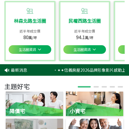
林森北路生活圈
民權西路生活圈
近半年成交價
近半年成交價
80
94.1
萬/坪
萬/坪
生活圈資訊
生活圈資訊
最新消息
‧
✦✦信義房屋2026品牌形象影片感動上映
主題好宅
降價宅
小資宅