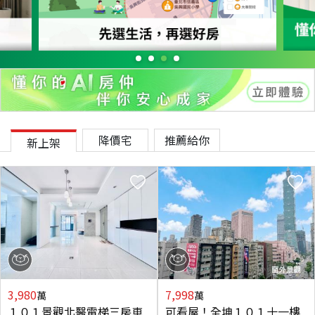
降價宅
推薦給你
新上架
3,980
7,998
萬
萬
１０１景觀北醫電梯三房車
可看屋！全坤１０１十一樓