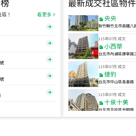
行榜
最新成交社區物件
115
年
07
月 成交
央央
社區！
看更多
新竹縣竹北市高鐵八
115
年
07
月 成交
小西華
台北市內湖區康寧路
115
年
07
月 成交
號
捷豹
台北市中山區長春路
號
115
年
07
月 成交
十泉十美
街
台北市北投區光明路
115
年
07
月 成交
四維天廈
新竹市新竹市四維路