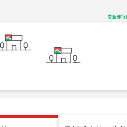
捷豹
台北市中山區長春路
看全部行
115
年
07
月 成交
十泉十美
台北市北投區光明路
115
年
07
月 成交
四維天廈
新竹市新竹市四維路
115
年
07
月 成交
菁英典藏
新竹市新竹市慈祥路
115
年
07
月 成交
長隄
新北市永和區環河西