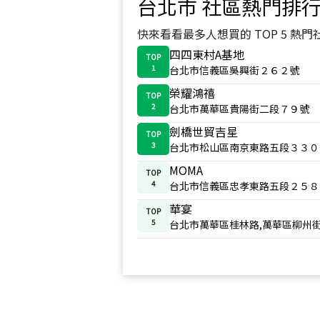
台北市
社區熱門排
快來看看最多人想買的 TOP 5 熱門
四四東村A基地
TOP
1
台北市信義區吳興街２６２號
榮耀鴻禧
TOP
2
台北市萬華區貴陽街二段７９號
劍橋世貿吉星
TOP
3
台北市松山區南京東路五段３３０
MOMA
TOP
4
台北市信義區忠孝東路五段２５８
華宴
TOP
5
台北市萬華區桂林路,萬華區柳州