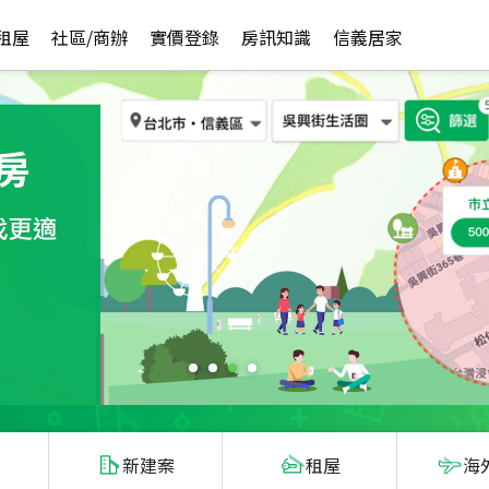
租屋
社區/商辦
實價登錄
房訊知識
信義居家
新建案
租屋
海