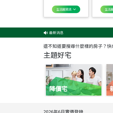
生活圈資訊
生活
最新消息
‧
還不知道要搜尋什麼樣的房子？快
主題好宅
降價宅
2026
年
6
月實價登錄