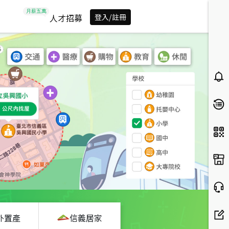
人才招募
登入/註冊
外置產
信義居家