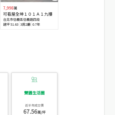
7,998
3,800
萬
萬
可看屋全坤１０１Ａ１九樓
信義區大空間美寓
台北市信義區信義路四段
台北市信義區大道路
建坪
51.63
3房2廳
0.7年
建坪
39.62
6房4廳(含加蓋)
51.9
雙園生活圈
近半年成交價
67.56
萬/坪