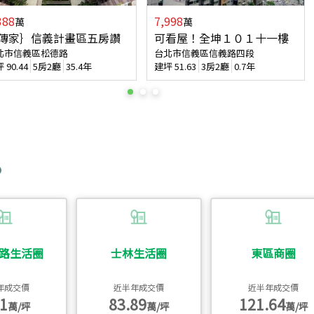
388
7,998
萬
萬
傳家｝信義計畫區五房讚
可看屋！全坤１０１十一樓
北市信義區松德路
台北市信義區信義路四段
坪
90.44
5房2廳
35.4年
建坪
51.63
3房2廳
0.7年
路生活圈
士林生活圈
東區商圈
年成交價
近半年成交價
近半年成交價
1
83.89
121.64
萬/坪
萬/坪
萬/坪