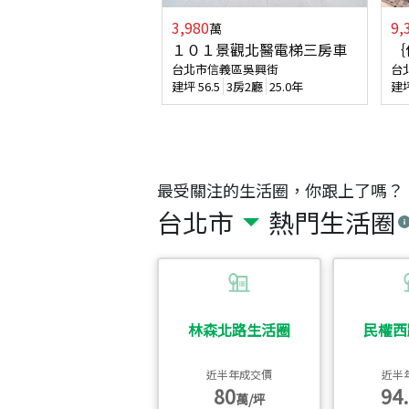
3,980
9,
萬
１０１景觀北醫電梯三房車
｛
台北市信義區吳興街
台
建坪
56.5
3房2廳
25.0年
建
最受關注的生活圈，你跟上了嗎？
台北市
熱門生活圈
林森北路生活圈
民權西
近半年成交價
近半
80
94.
萬/坪