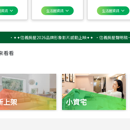
圈資訊
生活圈資訊
生活圈資訊
✦✦信義房屋2026品牌形象影片感動上映✦✦
‧
信義房屋聲明稿－防詐騙
來看看
新上架
小資宅
115
年
07
月 成交