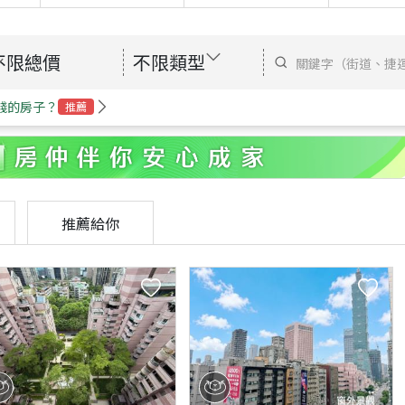
不限總價
不限類型
錢的房子？
推薦
推薦給你