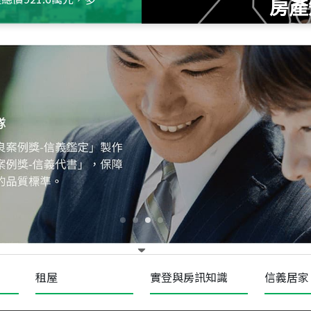
房產
115
年
07
月 成交
十泉十美
台北市北投區光明路
115
年
07
月 成交
四維天廈
新竹市新竹市四維路
115
年
07
月 成交
菁英典藏
新竹市新竹市慈祥路
租屋
實登與房訊知識
信義居家