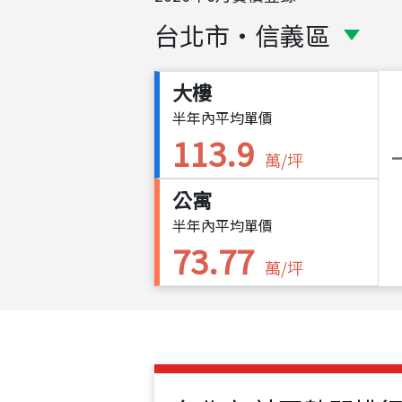
台北市
・
信義區
大樓
半年內平均單價
113.9
萬/坪
公寓
半年內平均單價
73.77
萬/坪