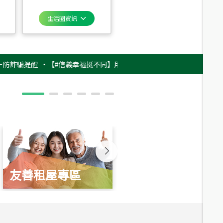
生活圈資訊
提醒
‧
【#信義幸福挺不同】用實力，讓升職免抽號碼牌！最新雇主品牌影片
友善租屋專區
新婚起家厝
總價