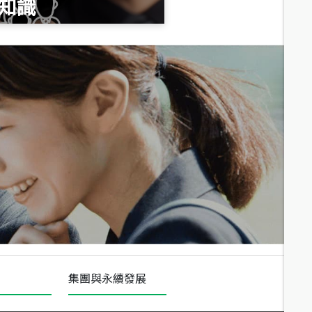
知識
總價
1,020
萬
總價
490
萬
總價
1,808
萬
集團與永續發展