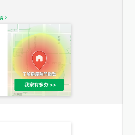
1,350
萬
情
總價
1,020
萬
總價
490
萬
總價
1,808
萬
總價
530
萬
路二段