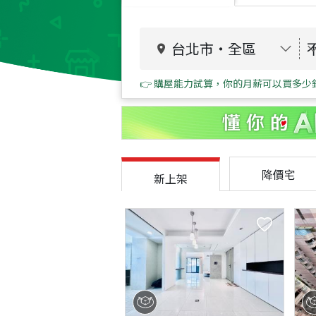
台北市
・
全區
👉 購屋能力試算，你的月薪可以買多少
降價宅
新上架