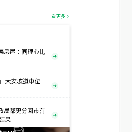
總價
1,808
萬
看更多
總價
530
萬
路二段
義房屋：同理心比
總價
5,800
萬
路
』 大安坡道車位
總價
1,938
萬
三段
政局都更分回市有
總價
售結果
1,350
萬