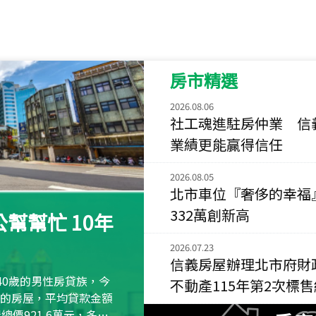
115
年
07
月 成交
菁英典藏
新竹市新竹市慈祥路
房市精選
115
年
07
月 成交
長隄
2026.08.06
新北市永和區環河西
社工魂進駐房仲業 信
業績更能贏得信任
115
年
07
月 成交
央央
2026.08.05
新竹縣竹北市高鐵八
北市車位『奢侈的幸福
115
年
07
月 成交
332萬創新高
幫幫忙 10年
小西華
台北市內湖區康寧路
2026.07.23
信義房屋辦理北市府財
115
年
07
月 成交
40歲的男性房貸族，今
不動產115年第2次標
捷豹
萬元的房屋，平均貸款金額
台北市中山區長春路
屋總價921.6萬元，多出