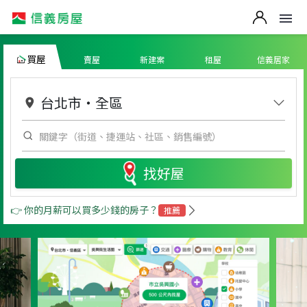
買屋
賣屋
新建案
租屋
信義居家
台北市
・
全區
找好屋
👉 你的月薪可以買多少錢的房子？
推薦