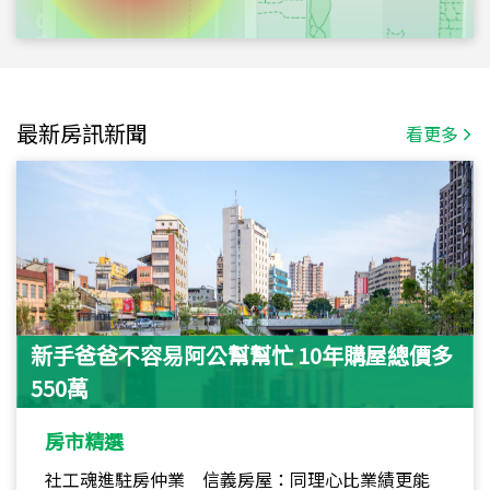
最新房訊新聞
看更多
新手爸爸不容易阿公幫幫忙 10年購屋總價多
550萬
房市精選
社工魂進駐房仲業 信義房屋：同理心比業績更能