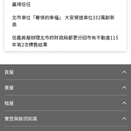
贏得信任
北市車位『奢侈的幸福』 大安坡道車位332萬創新
高
信義房屋辦理北市府財政局都更分回市有不動產115
年第2次標售結果
買屋
賣屋
租屋
實登與房訊知識