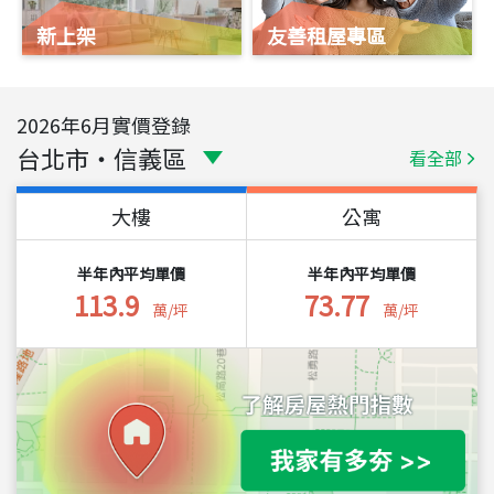
新上架
友善租屋專區
2026
年
6
月實價登錄
台北市
・
信義區
看全部
大樓
公寓
半年內平均單價
半年內平均單價
113.9
73.77
萬/坪
萬/坪