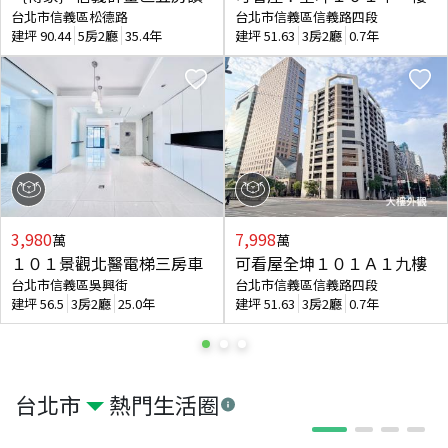
台北市信義區松德路
台北市信義區信義路四段
建坪
90.44
5房2廳
35.4年
建坪
51.63
3房2廳
0.7年
3,980
7,998
萬
萬
１０１景觀北醫電梯三房車
可看屋全坤１０１Ａ１九樓
台北市信義區吳興街
台北市信義區信義路四段
建坪
56.5
3房2廳
25.0年
建坪
51.63
3房2廳
0.7年
台北市
熱門生活圈