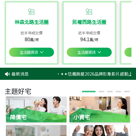
林森北路生活圈
民權西路生活圈
近半年成交價
近半年成交價
80
94.1
萬/坪
萬/坪
生活圈資訊
生活圈資訊
最新消息
‧
✦✦信義房屋2026品牌形象影片感動上映
主題好宅
降價宅
小資宅