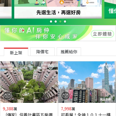
降價宅
推薦給你
新上架
9,388
7,998
萬
萬
｛傳家｝信義計畫區五房讚
可看屋！全坤１０１十一樓