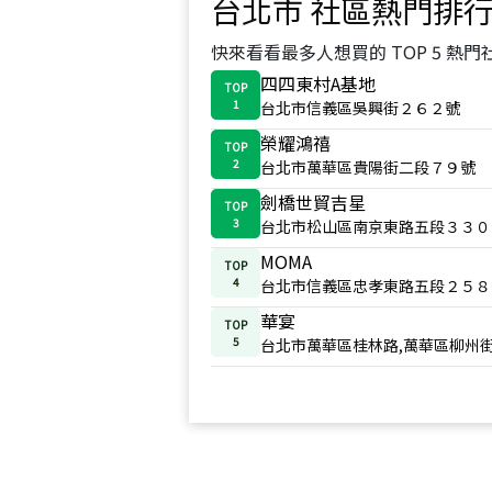
台北市
社區熱門排
快來看看最多人想買的 TOP 5 熱門
四四東村A基地
TOP
1
台北市信義區吳興街２６２號
榮耀鴻禧
TOP
2
台北市萬華區貴陽街二段７９號
劍橋世貿吉星
TOP
3
台北市松山區南京東路五段３３０
MOMA
TOP
4
台北市信義區忠孝東路五段２５８
華宴
TOP
5
台北市萬華區桂林路,萬華區柳州