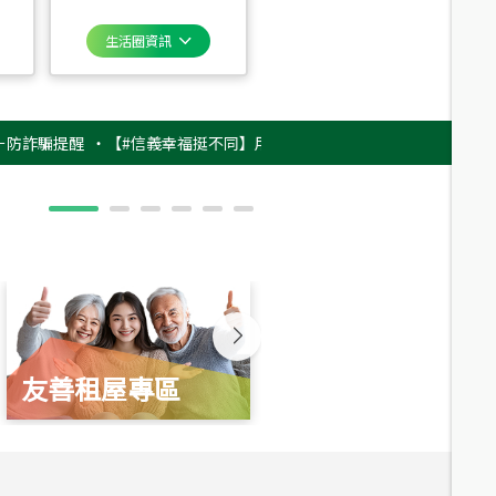
生活圈資訊
提醒
‧
【#信義幸福挺不同】用實力，讓升職免抽號碼牌！最新雇主品牌影片
友善租屋專區
新婚起家厝
總價