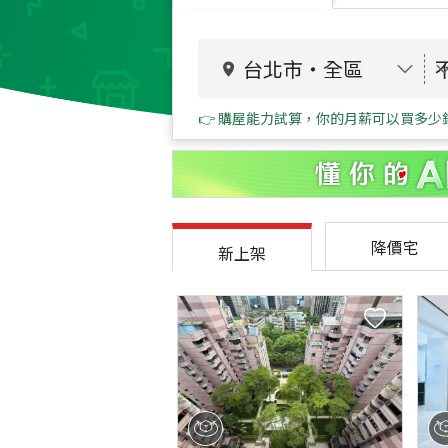
台北市
・
全區
👉 購屋能力試算，你的月薪可以買多少
降價宅
新上架