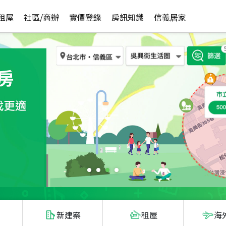
租屋
社區/商辦
實價登錄
房訊知識
信義居家
新建案
租屋
海