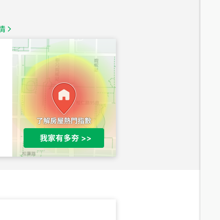
1,350
萬
情
總價
1,020
萬
總價
490
萬
總價
1,808
萬
總價
530
萬
路二段