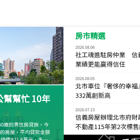
115
年
07
月 成交
菁英典藏
新竹市新竹市慈祥路
房市精選
115
年
07
月 成交
長隄
2026.08.06
新北市永和區環河西
社工魂進駐房仲業 信
業績更能贏得信任
115
年
07
月 成交
央央
2026.08.05
新竹縣竹北市高鐵八
北市車位『奢侈的幸福
115
年
07
月 成交
332萬創新高
幫幫忙 10年
小西華
台北市內湖區康寧路
2026.07.23
信義房屋辦理北市府財
115
年
07
月 成交
40歲的男性房貸族，今
不動產115年第2次標
捷豹
萬元的房屋，平均貸款金額
台北市中山區長春路
屋總價921.6萬元，多出