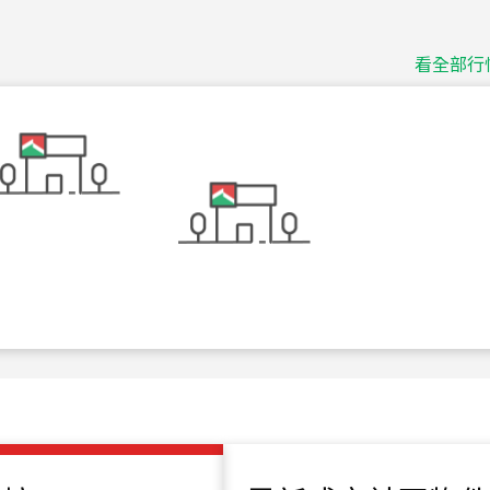
捷豹
台北市中山區長春路
看全部行
115
年
07
月 成交
十泉十美
台北市北投區光明路
115
年
07
月 成交
四維天廈
新竹市新竹市四維路
115
年
07
月 成交
菁英典藏
新竹市新竹市慈祥路
115
年
07
月 成交
長隄
新北市永和區環河西