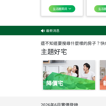
生活圈資訊
生活
最新消息
‧
還不知道要搜尋什麼樣的房子？快
主題好宅
降價宅
2026
年
6
月實價登錄