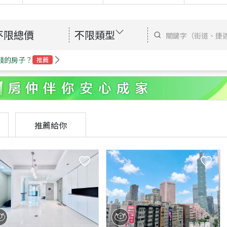
不限總價
不限類型
錢的房子？
推薦
推薦給你