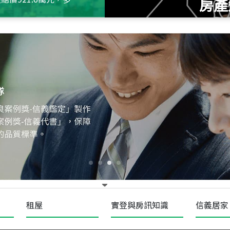
房產
115
年
07
月 成交
十泉十美
台北市北投區光明路
115
年
07
月 成交
四維天廈
新竹市新竹市四維路
115
年
07
月 成交
菁英典藏
新竹市新竹市慈祥路
租屋
實登與房訊知識
信義居家