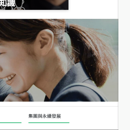
知識
總價
1,020
萬
總價
490
萬
總價
1,808
萬
集團與永續發展