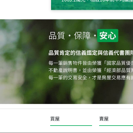
約550萬元，且貸款金額也多
買屋
賣屋