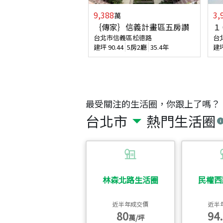
9,388
3,
萬
｛傳家｝信義計畫區五房讚
１
台北市信義區松德路
台
建坪
90.44
5房2廳
35.4年
建
最受關注的生活圈，你跟上了嗎？
台北市
熱門生活圈
林森北路生活圈
民權西
近半年成交價
近半
80
94.
萬/坪