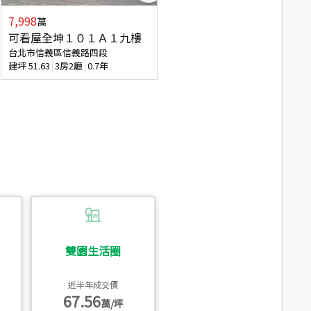
7,998
3,800
萬
萬
可看屋全坤１０１Ａ１九樓
信義區大空間美寓
台北市信義區信義路四段
台北市信義區大道路
建坪
51.63
3房2廳
0.7年
建坪
39.62
6房4廳(含加蓋)
51.9
雙園生活圈
近半年成交價
67.56
萬/坪