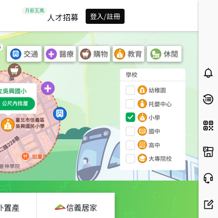
人才招募
登入/註冊
外置產
信義居家