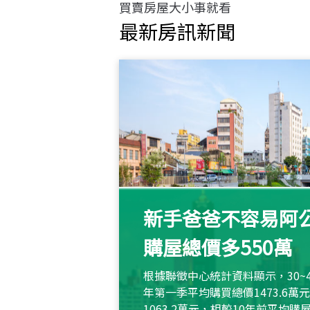
買賣房屋大小事就看
最新房訊新聞
新手爸爸不容易阿公
購屋總價多550萬
根據聯徵中心統計資料顯示，30~
年第一季平均購買總價1473.6
1063.2萬元，相較10年前平均購