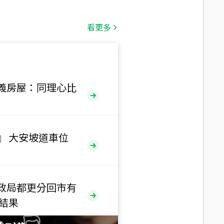
總價
1,808
萬
看更多
總價
530
萬
路二段
義房屋：同理心比
總價
5,800
萬
路
』 大安坡道車位
總價
1,938
萬
三段
政局都更分回市有
總價
售結果
1,350
萬