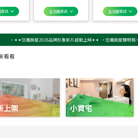
圈資訊
生活圈資訊
生活圈資訊
✦✦信義房屋2026品牌形象影片感動上映✦✦
‧
信義房屋聲明稿－防詐騙
來看看
新上架
小資宅
115
年
07
月 成交