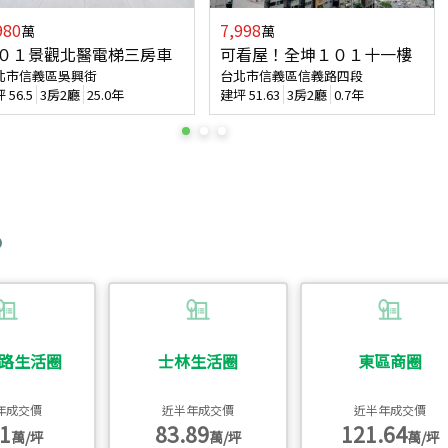
980
7,998
萬
萬
０１景觀北醫電梯三房車
可看屋！全坤１０１十一樓
北市信義區吳興街
台北市信義區信義路四段
坪
56.5
3房2廳
25.0年
建坪
51.63
3房2廳
0.7年
路生活圈
士林生活圈
東區商圈
年成交價
近半年成交價
近半年成交價
1
83.89
121.64
萬/坪
萬/坪
萬/坪