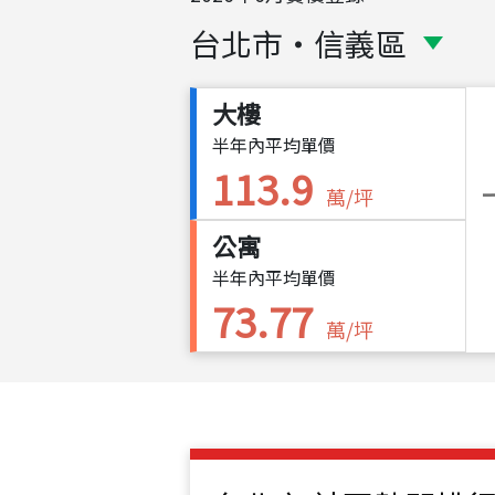
台北市
・
信義區
大樓
半年內平均單價
113.9
萬/坪
公寓
半年內平均單價
73.77
萬/坪