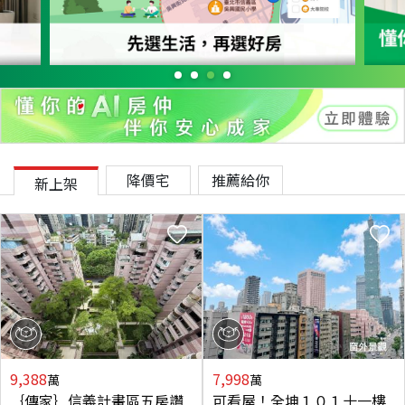
降價宅
推薦給你
新上架
9,388
7,998
萬
萬
｛傳家｝信義計畫區五房讚
可看屋！全坤１０１十一樓