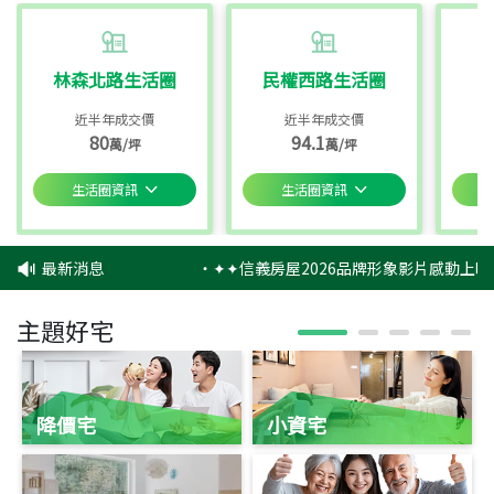
林森北路生活圈
民權西路生活圈
近半年成交價
近半年成交價
80
94.1
萬/坪
萬/坪
生活圈資訊
生活圈資訊
最新消息
‧
✦✦信義房屋2026品牌形象影片感動上映
主題好宅
降價宅
小資宅