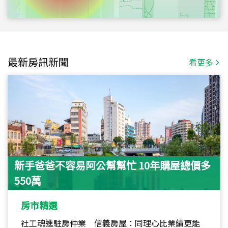
最新房訊新聞
看更多
新手爸爸不容易阿公幫幫忙 10年購屋總價多
550萬
房市精選
社工魂進駐房仲業 信義房屋：同理心比業績更能