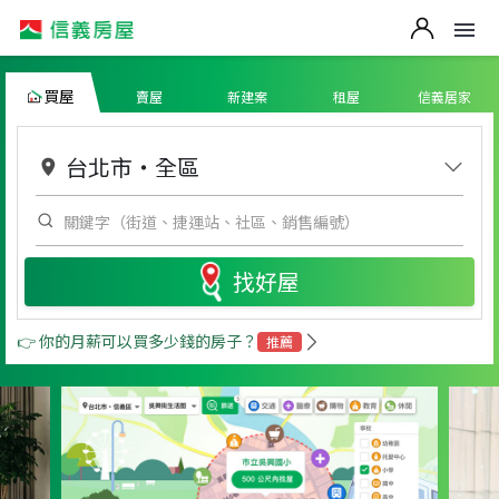
買屋
賣屋
新建案
租屋
信義居家
台北市
・
全區
找好屋
👉 你的月薪可以買多少錢的房子？
推薦