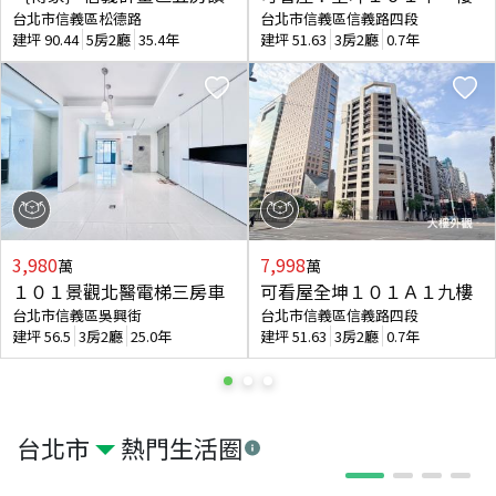
台北市信義區松德路
台北市信義區信義路四段
建坪
90.44
5房2廳
35.4年
建坪
51.63
3房2廳
0.7年
3,980
7,998
萬
萬
１０１景觀北醫電梯三房車
可看屋全坤１０１Ａ１九樓
台北市信義區吳興街
台北市信義區信義路四段
建坪
56.5
3房2廳
25.0年
建坪
51.63
3房2廳
0.7年
台北市
熱門生活圈