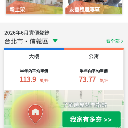
新上架
友善租屋專區
2026
年
6
月實價登錄
台北市
・
信義區
看全部
大樓
公寓
半年內平均單價
半年內平均單價
113.9
73.77
萬/坪
萬/坪