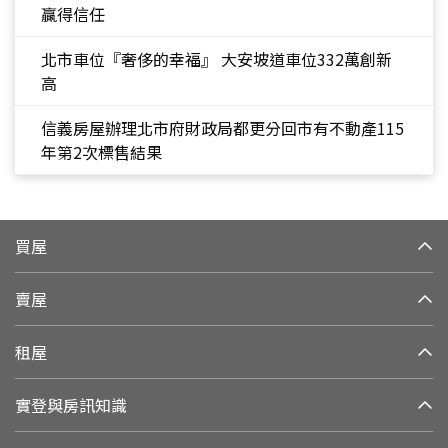
贏得信任
北市車位『奢侈的幸福』 大安坡道車位332萬創新
高
信義房屋辦理北市府財政局都更分回市有不動產115
年第2次標售結果
買屋
賣屋
租屋
實登與房訊知識