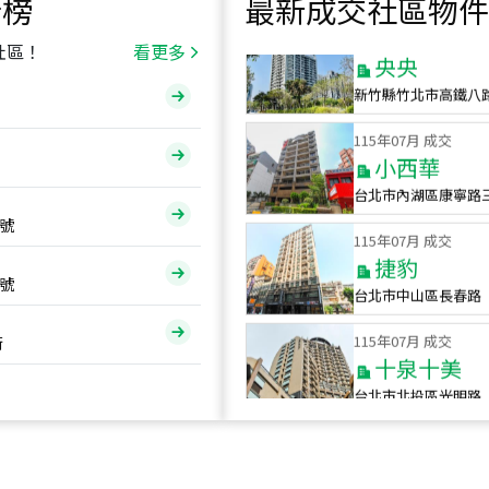
行榜
最新成交社區物件
115
年
07
月 成交
央央
社區！
看更多
新竹縣竹北市高鐵八
115
年
07
月 成交
小西華
台北市內湖區康寧路
115
年
07
月 成交
號
捷豹
台北市中山區長春路
號
115
年
07
月 成交
十泉十美
街
台北市北投區光明路
115
年
07
月 成交
四維天廈
新竹市新竹市四維路