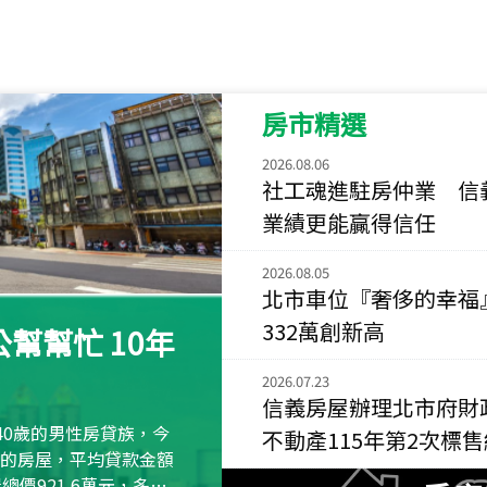
115
年
07
月 成交
菁英典藏
新竹市新竹市慈祥路
房市精選
115
年
07
月 成交
長隄
2026.08.06
新北市永和區環河西
社工魂進駐房仲業 信
業績更能贏得信任
115
年
07
月 成交
央央
2026.08.05
新竹縣竹北市高鐵八
北市車位『奢侈的幸福
332萬創新高
115
年
07
月 成交
幫幫忙 10年
小西華
台北市內湖區康寧路
2026.07.23
信義房屋辦理北市府財
115
年
07
月 成交
40歲的男性房貸族，今
不動產115年第2次標
捷豹
萬元的房屋，平均貸款金額
台北市中山區長春路
屋總價921.6萬元，多出