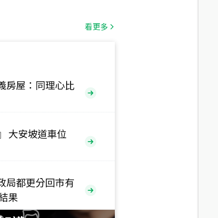
總價
1,808
萬
看更多
總價
530
萬
路二段
義房屋：同理心比
總價
5,800
萬
路
』 大安坡道車位
總價
1,938
萬
三段
政局都更分回市有
總價
售結果
1,350
萬