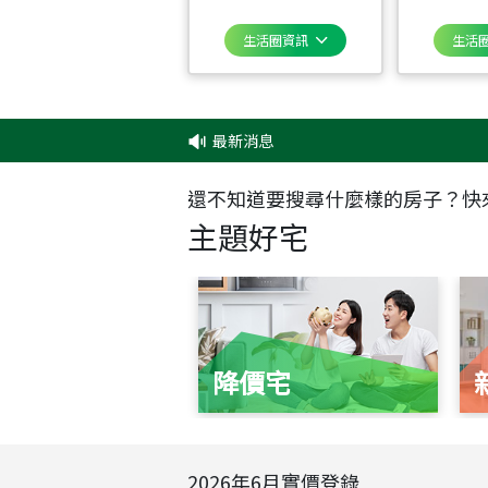
生活圈資訊
生活
最新消息
還不知道要搜尋什麼樣的房子？快
主題好宅
降價宅
2026
年
6
月實價登錄