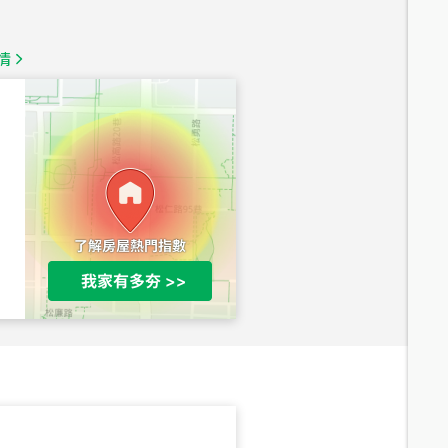
總價
1,350
萬
情
總價
1,020
萬
總價
490
萬
總價
1,808
萬
總價
530
萬
路二段