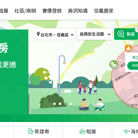
租屋
社區/商辦
實價登錄
房訊知識
信義居家
新建案
租屋
海