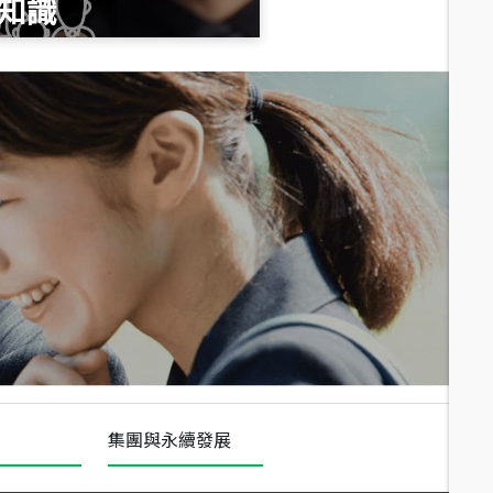
知識
總價
1,020
萬
總價
490
萬
總價
1,808
萬
集團與永續發展