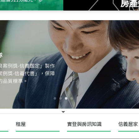
房產
115
年
07
月 成交
十泉十美
台北市北投區光明路
115
年
07
月 成交
四維天廈
新竹市新竹市四維路
115
年
07
月 成交
菁英典藏
新竹市新竹市慈祥路
租屋
實登與房訊知識
信義居家