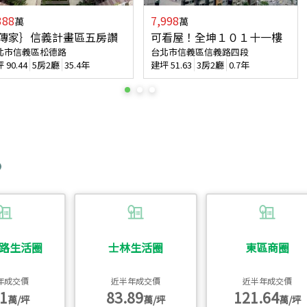
388
7,998
萬
萬
傳家｝信義計畫區五房讚
可看屋！全坤１０１十一樓
北市信義區松德路
台北市信義區信義路四段
坪
90.44
5房2廳
35.4年
建坪
51.63
3房2廳
0.7年
路生活圈
士林生活圈
東區商圈
年成交價
近半年成交價
近半年成交價
1
83.89
121.64
萬/坪
萬/坪
萬/坪