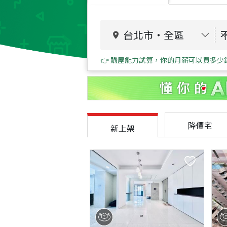
台北市
・
全區
👉 購屋能力試算，你的月薪可以買多少
降價宅
新上架