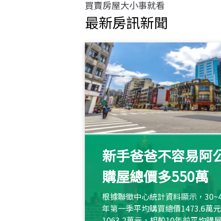
買賣房屋大小事就看
最新房訊新聞
新手爸爸不容易阿公
購屋總價多550萬
根據聯徵中心統計資料顯示，30~
年第一季平均購買總價1473.6
1063.2萬元，相較10年前平均購