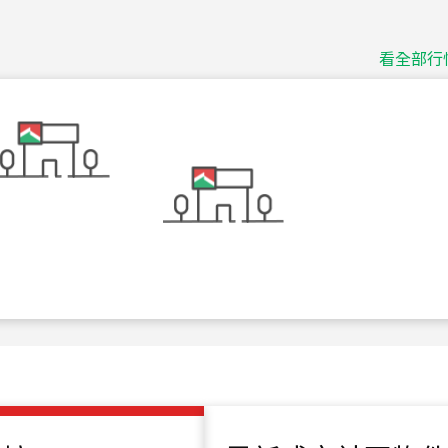
115
年
07
月 成交
捷豹
台北市中山區長春路
看全部行
115
年
07
月 成交
十泉十美
台北市北投區光明路
115
年
07
月 成交
四維天廈
新竹市新竹市四維路
115
年
07
月 成交
菁英典藏
新竹市新竹市慈祥路
115
年
07
月 成交
長隄
新北市永和區環河西