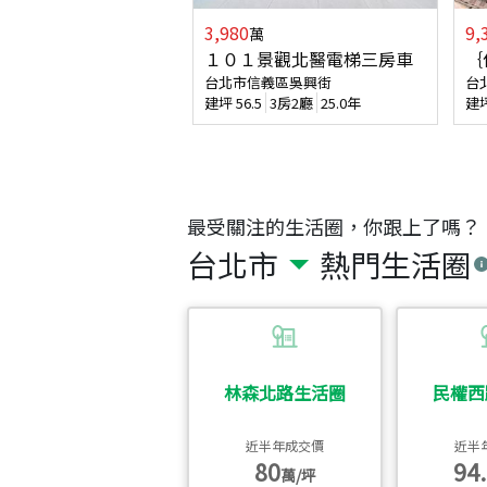
3,980
9,
萬
１０１景觀北醫電梯三房車
｛
台北市信義區吳興街
台
建坪
56.5
3房2廳
25.0年
建
最受關注的生活圈，你跟上了嗎？
台北市
熱門生活圈
林森北路生活圈
民權西
近半年成交價
近半
80
94.
萬/坪