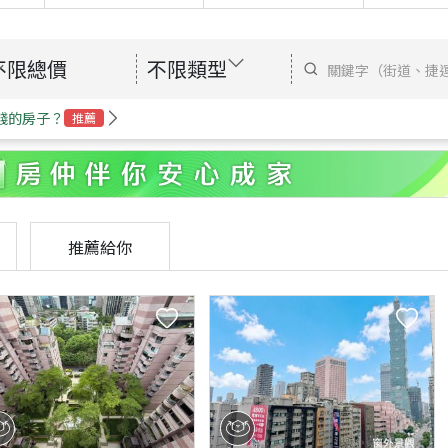
不限總價
不限類型
錢的房子？
推薦
推薦給你