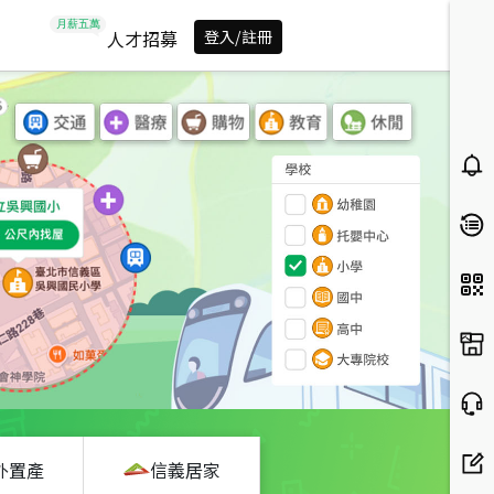
人才招募
登入/註冊
外置產
信義居家