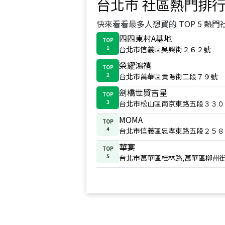
台北市
社區熱門排
快來看看最多人想買的 TOP 5 熱門
四四東村A基地
TOP
1
台北市信義區吳興街２６２號
榮耀鴻禧
TOP
2
台北市萬華區貴陽街二段７９號
劍橋世貿吉星
TOP
3
台北市松山區南京東路五段３３０
MOMA
TOP
4
台北市信義區忠孝東路五段２５８
華宴
TOP
5
台北市萬華區桂林路,萬華區柳州