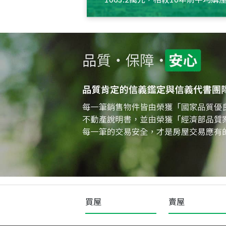
約550萬元，且貸款金額也多
買屋
賣屋