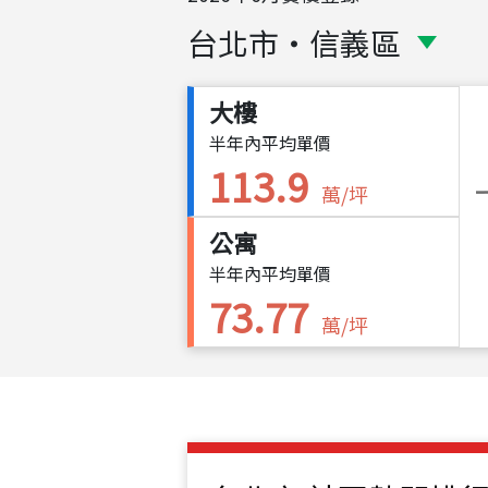
台北市
・
信義區
大樓
半年內平均單價
113.9
萬/坪
公寓
半年內平均單價
73.77
萬/坪