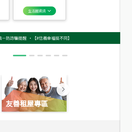
生活圈資訊
騙提醒
‧
【#信義幸福挺不同】用實力，讓升職免抽號碼牌！最新雇主品牌影
友善租屋專區
新婚起家厝