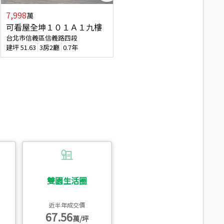
7,998
3,800
萬
萬
可看屋全坤１０１Ａ１九樓
信義區大空間美寓
台北市信義區信義路四段
台北市信義區大道路
建坪
51.63
3房2廳
0.7年
建坪
39.62
6房4廳(含加蓋)
51.9
雙園生活圈
近半年成交價
67.56
萬/坪