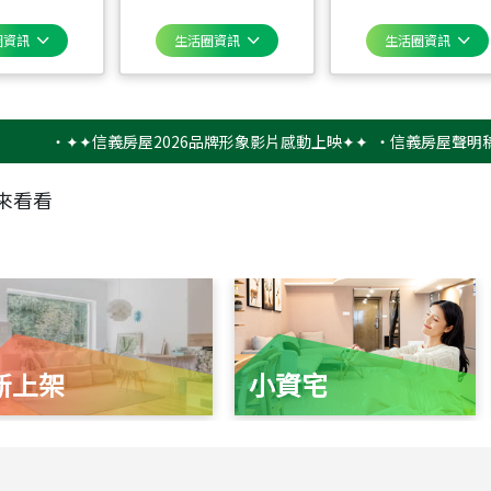
圈資訊
生活圈資訊
生活圈資訊
‧
✦✦信義房屋2026品牌形象影片感動上映✦✦
‧
信義房屋聲明稿－防詐
來看看
新上架
小資宅