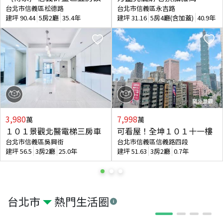
台北市信義區松德路
台北市信義區永吉路
建坪
90.44
5房2廳
35.4年
建坪
31.16
5房4廳(含加蓋)
40.9年
3,980
7,998
萬
萬
１０１景觀北醫電梯三房車
可看屋！全坤１０１十一樓
台北市信義區吳興街
台北市信義區信義路四段
建坪
56.5
3房2廳
25.0年
建坪
51.63
3房2廳
0.7年
台北市
熱門生活圈