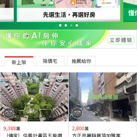
降價宅
推薦給你
新上架
9,388
2,800
萬
萬
｛傳家｝信義計畫區五房讚
方正亮麗靜巷頂加雅寓