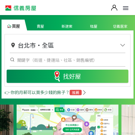
買屋
賣屋
新建案
租屋
信義居家
台北市
・
全區
找好屋
👉 你的月薪可以買多少錢的房子？
推薦