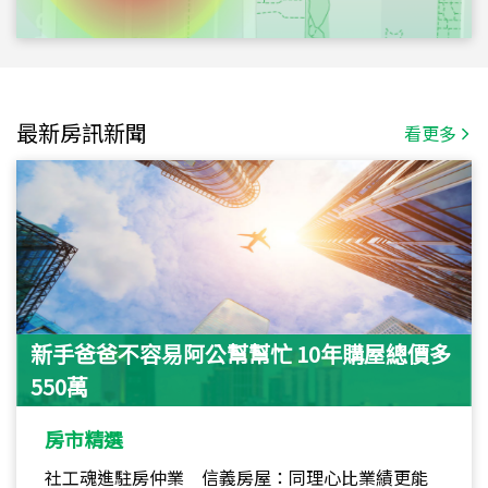
最新房訊新聞
看更多
新手爸爸不容易阿公幫幫忙 10年購屋總價多
550萬
房市精選
社工魂進駐房仲業 信義房屋：同理心比業績更能