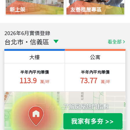
新上架
友善租屋專區
2026
年
6
月實價登錄
台北市
・
信義區
看全部
大樓
公寓
半年內平均單價
半年內平均單價
113.9
73.77
萬/坪
萬/坪