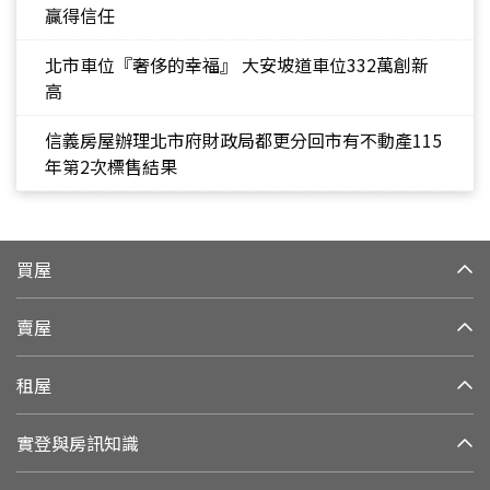
贏得信任
北市車位『奢侈的幸福』 大安坡道車位332萬創新
高
信義房屋辦理北市府財政局都更分回市有不動產115
年第2次標售結果
買屋
賣屋
租屋
實登與房訊知識