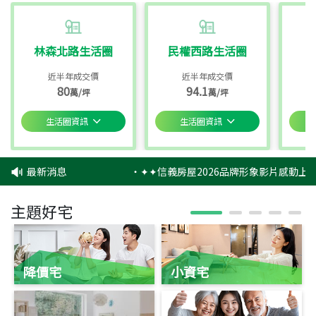
林森北路生活圈
民權西路生活圈
近半年成交價
近半年成交價
80
94.1
萬/坪
萬/坪
生活圈資訊
生活圈資訊
最新消息
‧
✦✦信義房屋2026品牌形象影片感動上映
主題好宅
降價宅
小資宅