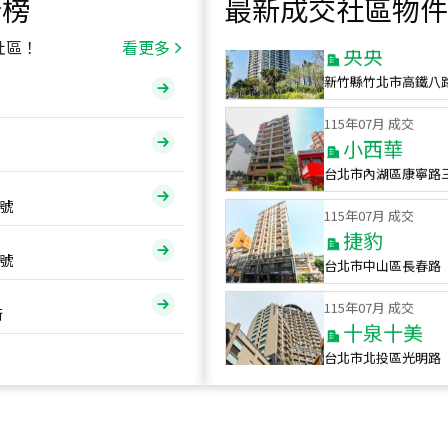
行榜
最新成交社區物件
115
年
07
月 成交
央央
社區！
看更多
新竹縣竹北市高鐵八
115
年
07
月 成交
小西華
台北市內湖區康寧路
115
年
07
月 成交
號
捷豹
台北市中山區長春路
號
115
年
07
月 成交
十泉十美
街
台北市北投區光明路
115
年
07
月 成交
四維天廈
新竹市新竹市四維路