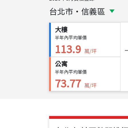
台北市
・
信義區
大樓
半年內平均單價
113.9
萬/坪
公寓
半年內平均單價
73.77
萬/坪