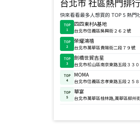
台北市
社區熱門排
快來看看最多人想買的 TOP 5 熱門
四四東村A基地
TOP
1
台北市信義區吳興街２６２號
榮耀鴻禧
TOP
2
台北市萬華區貴陽街二段７９號
劍橋世貿吉星
TOP
3
台北市松山區南京東路五段３３０
MOMA
TOP
4
台北市信義區忠孝東路五段２５８
華宴
TOP
5
台北市萬華區桂林路,萬華區柳州