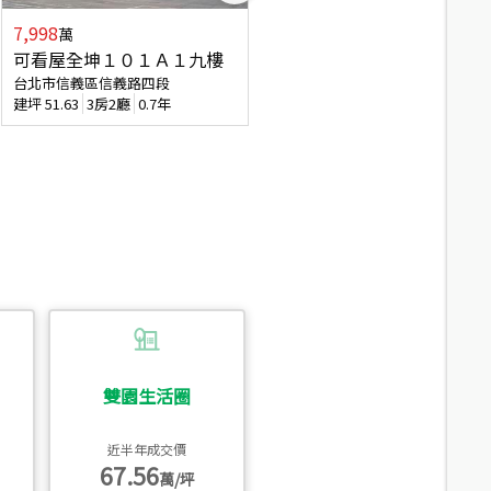
7,998
3,800
萬
萬
可看屋全坤１０１Ａ１九樓
信義區大空間美寓
台北市信義區信義路四段
台北市信義區大道路
建坪
51.63
3房2廳
0.7年
建坪
39.62
6房4廳(含加蓋)
51.9
雙園生活圈
近半年成交價
67.56
萬/坪