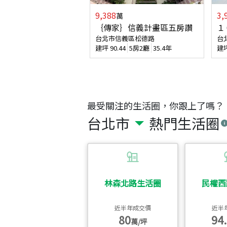
9,388
3,
萬
｛傳家｝信義計畫區五房讚
１
台北市信義區松德路
台
建坪
90.44
5房2廳
35.4年
建
最受關注的生活圈，你跟上了嗎？
台北市
熱門生活圈
林森北路生活圈
民權西
近半年成交價
近半
80
94.
萬/坪