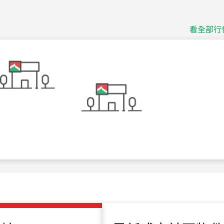
捷豹
台北市中山區長春路
看全部行
115
年
07
月 成交
十泉十美
台北市北投區光明路
115
年
07
月 成交
四維天廈
新竹市新竹市四維路
115
年
07
月 成交
菁英典藏
新竹市新竹市慈祥路
115
年
07
月 成交
長隄
新北市永和區環河西