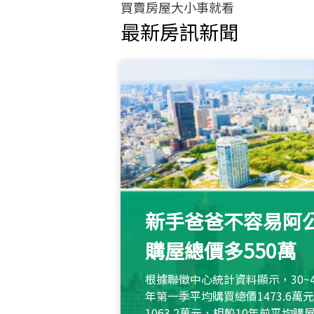
買賣房屋大小事就看
最新房訊新聞
新手爸爸不容易阿公
購屋總價多550萬
根據聯徵中心統計資料顯示，30~
年第一季平均購買總價1473.6
1063.2萬元，相較10年前平均購