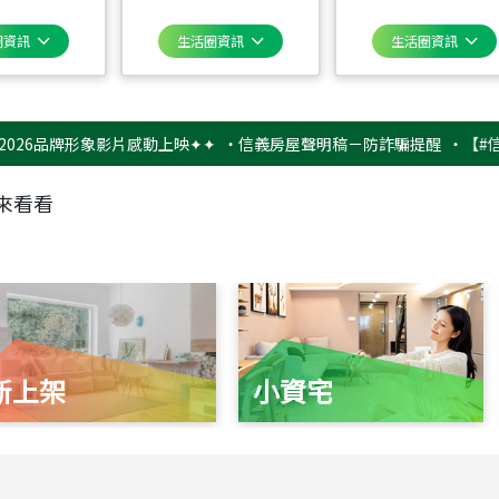
圈資訊
生活圈資訊
生活圈資訊
品牌形象影片感動上映✦✦
‧
信義房屋聲明稿－防詐騙提醒
‧
【#信義幸福
來看看
新上架
小資宅
115
年
07
月 成交