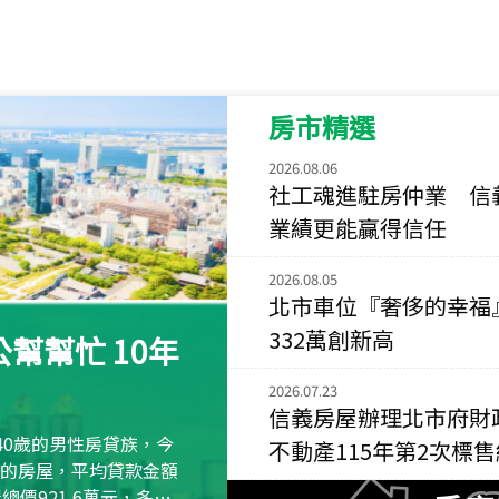
115
年
07
月 成交
菁英典藏
新竹市新竹市慈祥路
房市精選
115
年
07
月 成交
長隄
2026.08.06
新北市永和區環河西
社工魂進駐房仲業 信
業績更能贏得信任
115
年
07
月 成交
央央
2026.08.05
新竹縣竹北市高鐵八
北市車位『奢侈的幸福
115
年
07
月 成交
332萬創新高
幫幫忙 10年
小西華
台北市內湖區康寧路
2026.07.23
信義房屋辦理北市府財
115
年
07
月 成交
40歲的男性房貸族，今
不動產115年第2次標
捷豹
萬元的房屋，平均貸款金額
台北市中山區長春路
屋總價921.6萬元，多出