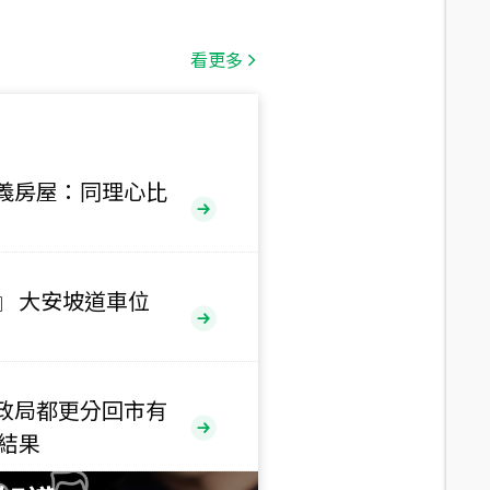
總價
1,808
萬
看更多
總價
530
萬
路二段
義房屋：同理心比
總價
5,800
萬
路
』 大安坡道車位
總價
1,938
萬
三段
政局都更分回市有
總價
售結果
1,350
萬