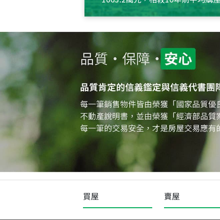
約550萬元，且貸款金額也多
買屋
賣屋