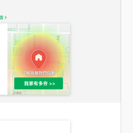
1,350
萬
情
總價
1,020
萬
總價
490
萬
總價
1,808
萬
總價
530
萬
路二段