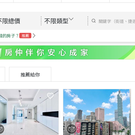
不限總價
不限類型
錢的房子？
推薦
推薦給你