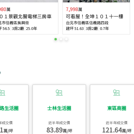
980
7,998
萬
萬
０１景觀北醫電梯三房車
可看屋！全坤１０１十一樓
北市信義區吳興街
台北市信義區信義路四段
坪
56.5
3房2廳
25.0年
建坪
51.63
3房2廳
0.7年
路生活圈
士林生活圈
東區商圈
年成交價
近半年成交價
近半年成交價
1
83.89
121.64
萬/坪
萬/坪
萬/坪