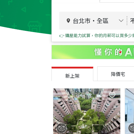
台北市
・
全區
👉 購屋能力試算，你的月薪可以買多少
降價宅
新上架