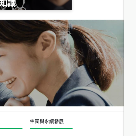
知識
總價
1,020
萬
總價
490
萬
總價
1,808
萬
集團與永續發展