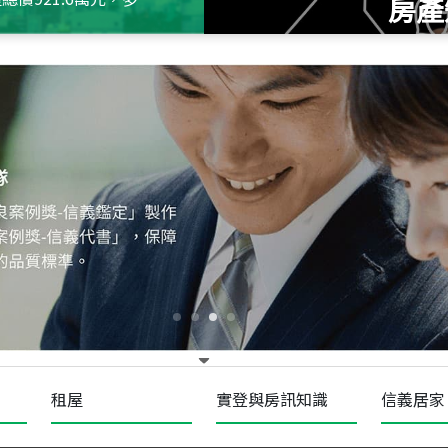
房產
115
年
07
月 成交
十泉十美
台北市北投區光明路
115
年
07
月 成交
四維天廈
新竹市新竹市四維路
115
年
07
月 成交
菁英典藏
新竹市新竹市慈祥路
租屋
實登與房訊知識
信義居家