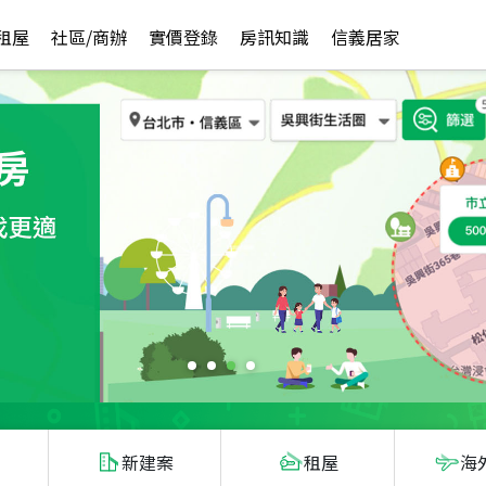
租屋
社區/商辦
實價登錄
房訊知識
信義居家
新建案
租屋
海