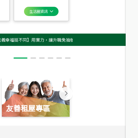
生活圈資訊
挺不同】用實力，讓升職免抽號碼牌！最新雇主品牌影片上架，立即GO！(ﾉ
友善租屋專區
新婚起家厝
總價