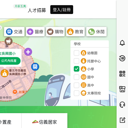
人才招募
登入/註冊
外置產
信義居家