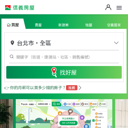
買屋
賣屋
新建案
租屋
信義居家
台北市
・
全區
找好屋
👉 你的月薪可以買多少錢的房子？
推薦