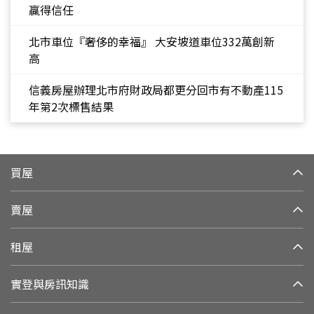
贏得信任
北市車位『奢侈的幸福』 大安坡道車位332萬創新
高
信義房屋辦理北市府財政局都更分回市有不動產115
年第2次標售結果
買屋
賣屋
租屋
實登與房訊知識