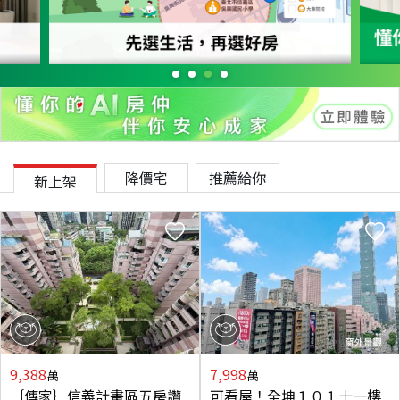
降價宅
推薦給你
新上架
9,388
7,998
萬
萬
｛傳家｝信義計畫區五房讚
可看屋！全坤１０１十一樓