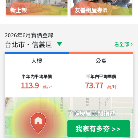
新上架
友善租屋專區
2026
年
6
月實價登錄
台北市
・
信義區
看全部
大樓
公寓
半年內平均單價
半年內平均單價
113.9
73.77
萬/坪
萬/坪