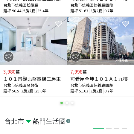
台北市信義區松德路
台北市信義區信義路四段
建坪
90.44
5房2廳
35.4年
建坪
51.63
3房2廳
0.7年
3,980
7,998
萬
萬
１０１景觀北醫電梯三房車
可看屋全坤１０１Ａ１九樓
台北市信義區吳興街
台北市信義區信義路四段
建坪
56.5
3房2廳
25.0年
建坪
51.63
3房2廳
0.7年
台北市
熱門生活圈