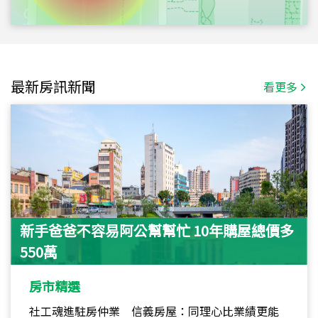
最新房訊新聞
看更多
新手爸爸不容易阿公幫幫忙 10年購屋總價多
550萬
房市精選
社工魂進駐房仲業 信義房屋：同理心比業績更能