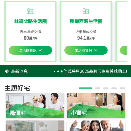
林森北路生活圈
民權西路生活圈
近半年成交價
近半年成交價
80
94.1
萬/坪
萬/坪
生活圈資訊
生活圈資訊
最新消息
‧
✦✦信義房屋2026品牌形象影片感動上映
主題好宅
降價宅
小資宅