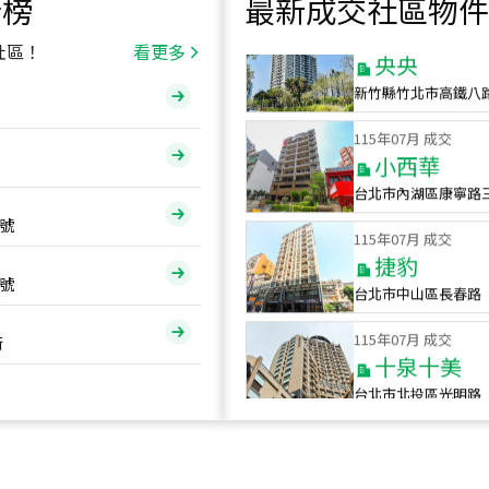
行榜
最新成交社區物件
115
年
07
月 成交
央央
社區！
看更多
新竹縣竹北市高鐵八
115
年
07
月 成交
小西華
台北市內湖區康寧路
115
年
07
月 成交
號
捷豹
台北市中山區長春路
號
115
年
07
月 成交
十泉十美
街
台北市北投區光明路
115
年
07
月 成交
四維天廈
新竹市新竹市四維路