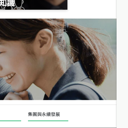
知識
總價
1,020
萬
總價
490
萬
總價
1,808
萬
集團與永續發展