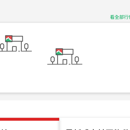
捷豹
台北市中山區長春路
看全部行
115
年
07
月 成交
十泉十美
台北市北投區光明路
115
年
07
月 成交
四維天廈
新竹市新竹市四維路
115
年
07
月 成交
菁英典藏
新竹市新竹市慈祥路
115
年
07
月 成交
長隄
新北市永和區環河西