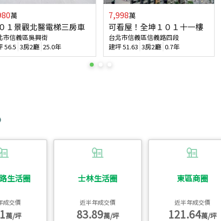
980
7,998
萬
萬
０１景觀北醫電梯三房車
可看屋！全坤１０１十一樓
北市信義區吳興街
台北市信義區信義路四段
坪
56.5
3房2廳
25.0年
建坪
51.63
3房2廳
0.7年
路生活圈
士林生活圈
東區商圈
年成交價
近半年成交價
近半年成交價
1
83.89
121.64
萬/坪
萬/坪
萬/坪