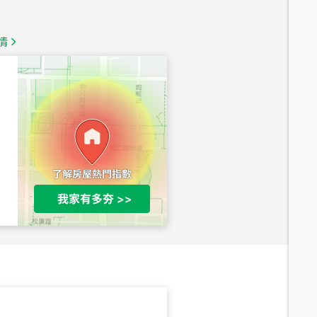
1,350
萬
情
總價
1,020
萬
總價
490
萬
總價
1,808
萬
總價
530
萬
路二段