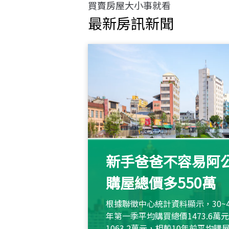
買賣房屋大小事就看
最新房訊新聞
新手爸爸不容易阿公
購屋總價多550萬
根據聯徵中心統計資料顯示，30~
年第一季平均購買總價1473.6
1063.2萬元，相較10年前平均購