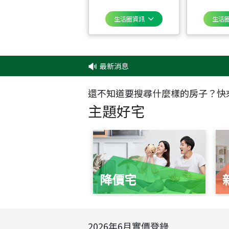
生活圈資訊
生活
最新消息
還不知道要搜尋什麼樣的房子？快
主題好宅
降價宅
2026
年
6
月實價登錄