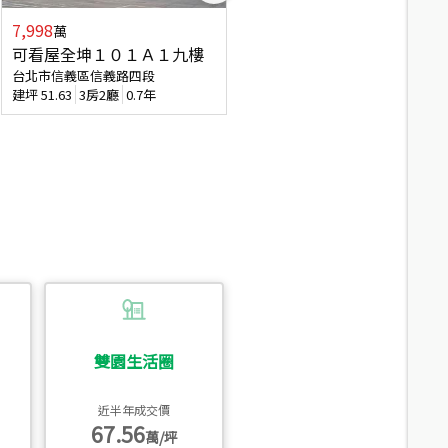
7,998
3,800
萬
萬
可看屋全坤１０１Ａ１九樓
信義區大空間美寓
台北市信義區信義路四段
台北市信義區大道路
建坪
51.63
3房2廳
0.7年
建坪
39.62
6房4廳(含加蓋)
51.9
雙園生活圈
近半年成交價
67.56
萬/坪