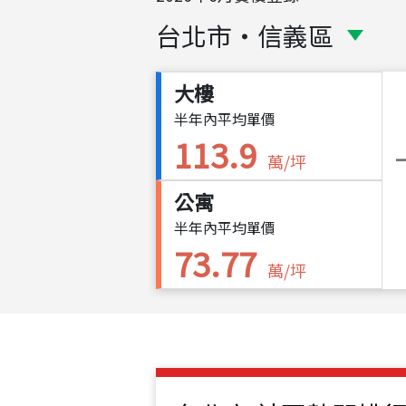
台北市
・
信義區
大樓
半年內平均單價
113.9
萬/坪
公寓
半年內平均單價
73.77
萬/坪