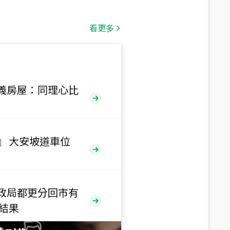
總價
1,808
萬
看更多
總價
530
萬
路二段
義房屋：同理心比
總價
5,800
萬
路
』 大安坡道車位
總價
1,938
萬
三段
政局都更分回市有
總價
售結果
1,350
萬