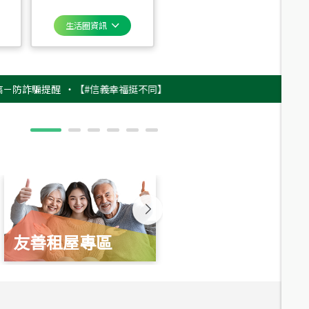
生活圈資訊
騙提醒
‧
【#信義幸福挺不同】用實力，讓升職免抽號碼牌！最新雇主品牌影
友善租屋專區
新婚起家厝
總價