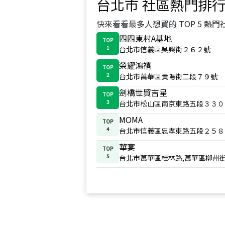
台北市
社區熱門排
快來看看最多人想買的 TOP 5 熱門
四四東村A基地
TOP
1
台北市信義區吳興街２６２號
榮耀鴻禧
TOP
2
台北市萬華區貴陽街二段７９號
劍橋世貿吉星
TOP
3
台北市松山區南京東路五段３３０
MOMA
TOP
4
台北市信義區忠孝東路五段２５８
華宴
TOP
5
台北市萬華區桂林路,萬華區柳州