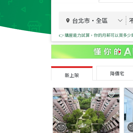
台北市
・
全區
👉 購屋能力試算，你的月薪可以買多少
降價宅
新上架