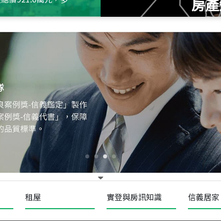
房產
115
年
07
月 成交
十泉十美
台北市北投區光明路
115
年
07
月 成交
四維天廈
新竹市新竹市四維路
115
年
07
月 成交
菁英典藏
新竹市新竹市慈祥路
租屋
實登與房訊知識
信義居家