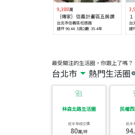
9,388
3,
萬
｛傳家｝信義計畫區五房讚
１
台北市信義區松德路
台
建坪
90.44
5房2廳
35.4年
建
最受關注的生活圈，你跟上了嗎？
台北市
熱門生活圈
林森北路生活圈
民權西
近半年成交價
近半
80
94.
萬/坪