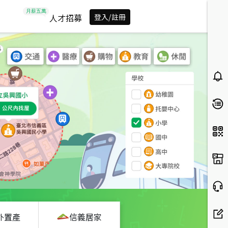
人才招募
登入/註冊
外置產
信義居家