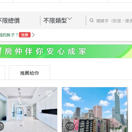
不限總價
不限類型
錢的房子？
推薦
推薦給你