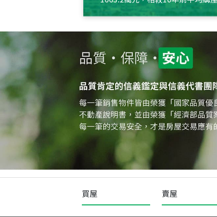
約550萬元，且貸款金額也多
買屋
賣屋