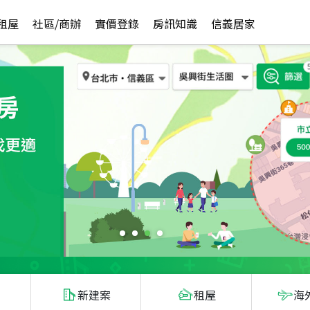
租屋
社區/商辦
實價登錄
房訊知識
信義居家
新建案
租屋
海