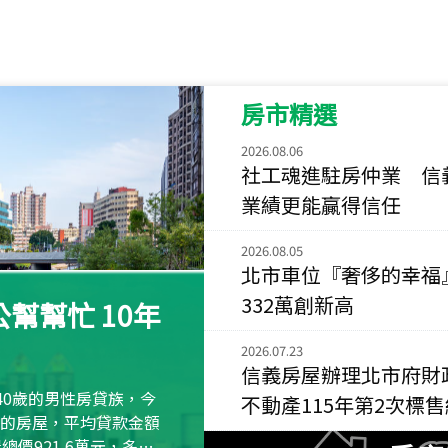
115
年
07
月 成交
菁英典藏
新竹市新竹市慈祥路
房市精選
115
年
07
月 成交
長隄
2026.08.06
新北市永和區環河西
社工魂進駐房仲業 信
業績更能贏得信任
115
年
07
月 成交
央央
2026.08.05
新竹縣竹北市高鐵八
北市車位『奢侈的幸福
115
年
07
月 成交
332萬創新高
幫幫忙 10年
小西華
台北市內湖區康寧路
2026.07.23
信義房屋辦理北市府財
115
年
07
月 成交
40歲的男性房貸族，今
不動產115年第2次標
捷豹
萬元的房屋，平均貸款金額
台北市中山區長春路
屋總價921.6萬元，多出