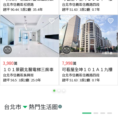
台北市信義區松德路
台北市信義區信義路四段
建坪
90.44
5房2廳
35.4年
建坪
51.63
3房2廳
0.7年
3,980
7,998
萬
萬
１０１景觀北醫電梯三房車
可看屋全坤１０１Ａ１九樓
台北市信義區吳興街
台北市信義區信義路四段
建坪
56.5
3房2廳
25.0年
建坪
51.63
3房2廳
0.7年
台北市
熱門生活圈