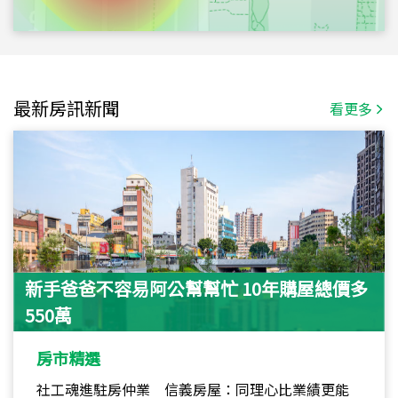
最新房訊新聞
看更多
新手爸爸不容易阿公幫幫忙 10年購屋總價多
550萬
房市精選
社工魂進駐房仲業 信義房屋：同理心比業績更能