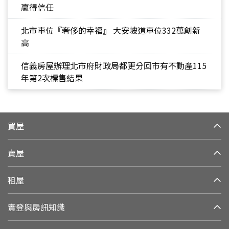
贏得信任
北市車位『奢侈的幸福』 大安坡道車位332萬創新
高
信義房屋辦理北市府財政局都更分回市有不動產115
年第2次標售結果
買屋
賣屋
租屋
實登與房訊知識