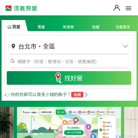
買屋
賣屋
新建案
租屋
信義居家
台北市
・
全區
找好屋
👉 你的月薪可以買多少錢的房子？
推薦