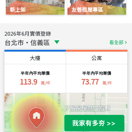
新上架
友善租屋專區
2026
年
6
月實價登錄
台北市
・
信義區
看全部
大樓
公寓
半年內平均單價
半年內平均單價
113.9
73.77
萬/坪
萬/坪