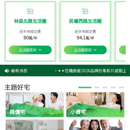
林森北路生活圈
民權西路生活圈
近半年成交價
近半年成交價
80
94.1
萬/坪
萬/坪
生活圈資訊
生活圈資訊
最新消息
‧
✦✦信義房屋2026品牌形象影片感動上映
主題好宅
降價宅
小資宅