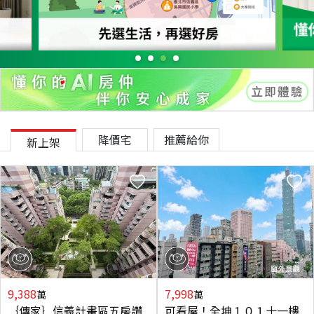
降價宅
推薦給你
新上架
9,388
7,998
萬
萬
｛傳家｝信義計畫區五房讚
可看屋！全坤１０１十一樓