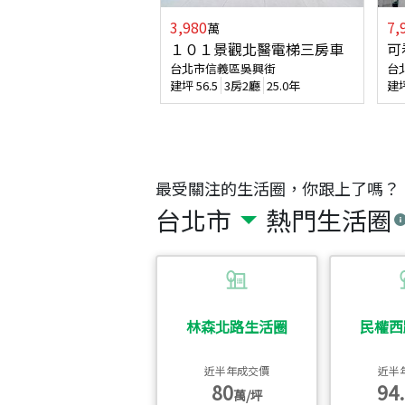
3,980
7,
萬
１０１景觀北醫電梯三房車
可
台北市信義區吳興街
台
建坪
56.5
3房2廳
25.0年
建
最受關注的生活圈，你跟上了嗎？
台北市
熱門生活圈
林森北路生活圈
民權西
近半年成交價
近半
80
94.
萬/坪