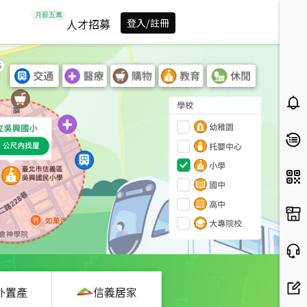
人才招募
登入/註冊
外置產
信義居家