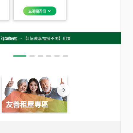
生活圈資訊
醒
‧
【#信義幸福挺不同】用實力，讓升職免抽號碼牌！最新雇主品牌影片上
友善租屋專區
新婚起家厝
總價