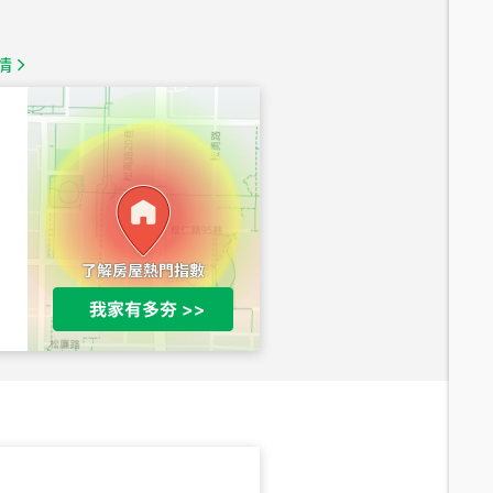
1,350
萬
情
總價
1,020
萬
總價
490
萬
總價
1,808
萬
總價
530
萬
路二段