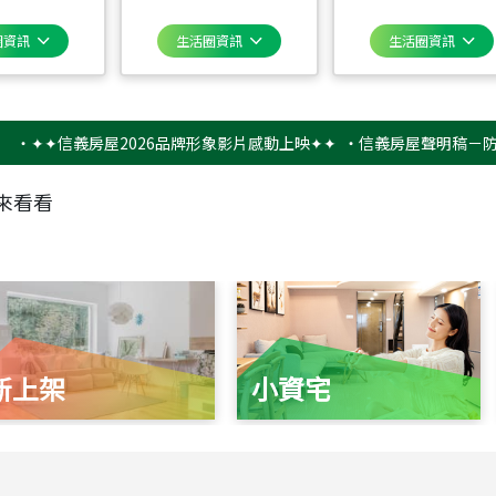
圈資訊
生活圈資訊
生活圈資訊
✦信義房屋2026品牌形象影片感動上映✦✦
‧
信義房屋聲明稿－防詐騙提
來看看
新上架
小資宅
115
年
07
月 成交