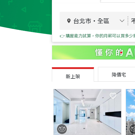
台北市
・
全區
👉 購屋能力試算，你的月薪可以買多少
降價宅
新上架