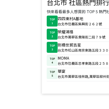
台北市
社區熱門排
快來看看最多人想買的 TOP 5 熱門
四四東村A基地
TOP
1
台北市信義區吳興街２６２號
榮耀鴻禧
TOP
2
台北市萬華區貴陽街二段７９號
劍橋世貿吉星
TOP
3
台北市松山區南京東路五段３３０
MOMA
TOP
4
台北市信義區忠孝東路五段２５８
華宴
TOP
5
台北市萬華區桂林路,萬華區柳州