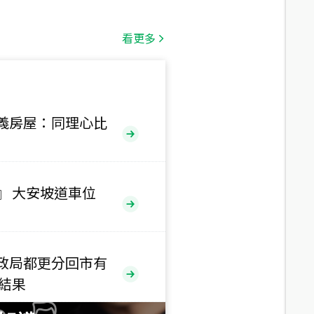
總價
1,808
萬
看更多
總價
530
萬
路二段
義房屋：同理心比
總價
5,800
萬
路
』 大安坡道車位
總價
1,938
萬
三段
政局都更分回市有
總價
售結果
1,350
萬