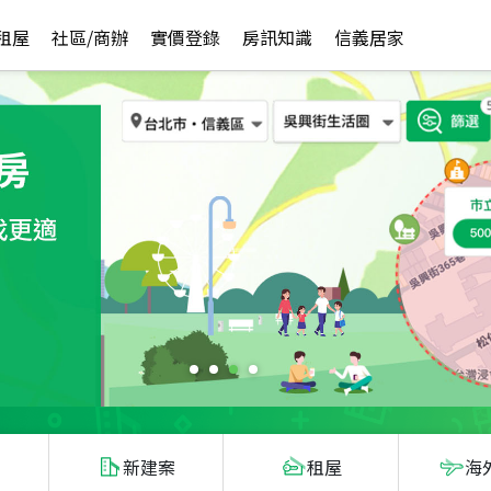
租屋
社區/商辦
實價登錄
房訊知識
信義居家
新建案
租屋
海