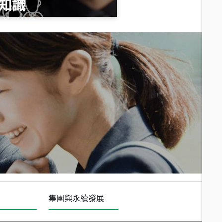
知識
總價
1,020
萬
總價
490
萬
總價
1,808
萬
集團與永續發展