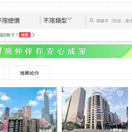
不限總價
不限類型
錢的房子？
推薦
推薦給你