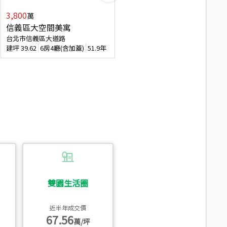
3,800
2,088
萬
萬
信義區大空間美寓
博愛精妝成家易
台北市信義區大道路
台北市信義區虎林街
建坪
39.62
6房4廳(含加蓋)
51.9年
建坪
20.47
3房2廳
56.4年
雙園生活圈
近半年成交價
67.56
萬/坪