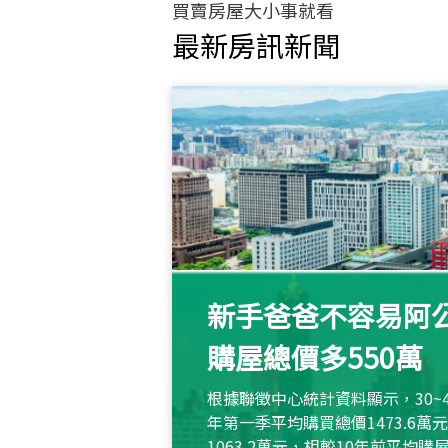
買賣房屋大小事就看
最新房訊新聞
新手爸爸不容易阿公
購屋總價多550萬
根據聯徵中心統計資料顯示，30~
年第一季平均購買總價1473.6
1063.2萬元，相較10年前平均購