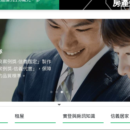
房產
115
年
07
月 成交
十泉十美
台北市北投區光明路
115
年
07
月 成交
四維天廈
新竹市新竹市四維路
115
年
07
月 成交
菁英典藏
新竹市新竹市慈祥路
租屋
實登與房訊知識
信義居家