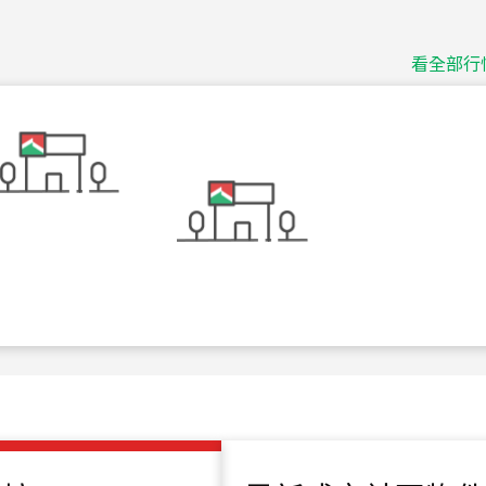
捷豹
台北市中山區長春路
看全部行
115
年
07
月 成交
十泉十美
台北市北投區光明路
115
年
07
月 成交
四維天廈
新竹市新竹市四維路
115
年
07
月 成交
菁英典藏
新竹市新竹市慈祥路
115
年
07
月 成交
長隄
新北市永和區環河西