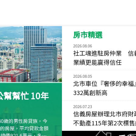
115
年
07
月 成交
菁英典藏
新竹市新竹市慈祥路
房市精選
115
年
07
月 成交
長隄
2026.08.06
新北市永和區環河西
社工魂進駐房仲業 信
業績更能贏得信任
115
年
07
月 成交
央央
2026.08.05
新竹縣竹北市高鐵八
北市車位『奢侈的幸福
115
年
07
月 成交
332萬創新高
幫幫忙 10年
小西華
台北市內湖區康寧路
2026.07.23
信義房屋辦理北市府財
115
年
07
月 成交
40歲的男性房貸族，今
不動產115年第2次標
捷豹
萬元的房屋，平均貸款金額
台北市中山區長春路
屋總價921.6萬元，多出