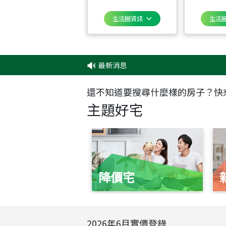
生活圈資訊
生活
最新消息
‧
✦
還不知道要搜尋什麼樣的房子？快
主題好宅
降價宅
2026
年
6
月實價登錄