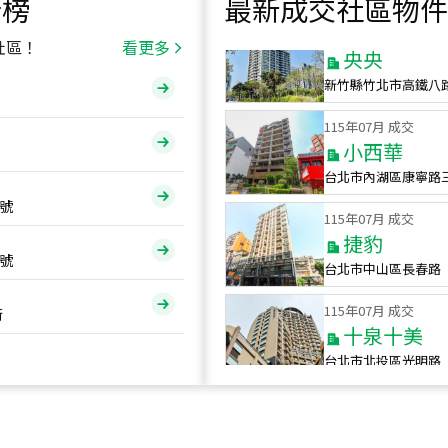
行榜
最新成交社區物件
115
年
07
月 成交
央央
社區！
看更多
新竹縣竹北市高鐵八
115
年
07
月 成交
小西華
台北市內湖區康寧路
115
年
07
月 成交
號
捷豹
台北市中山區長春路
號
115
年
07
月 成交
十泉十美
街
台北市北投區光明路
115
年
07
月 成交
四維天廈
新竹市新竹市四維路