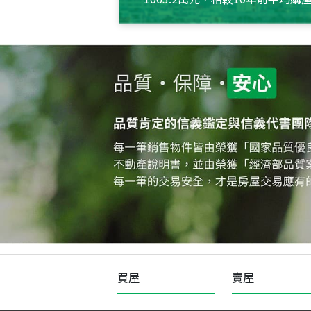
約550萬元，且貸款金額也多
買屋
賣屋