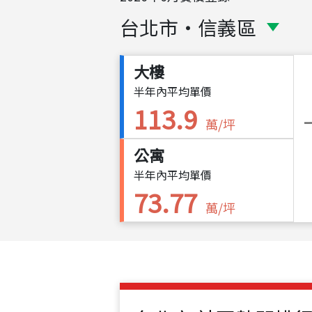
台北市
・
信義區
大樓
半年內平均單價
113.9
萬/坪
公寓
半年內平均單價
73.77
萬/坪