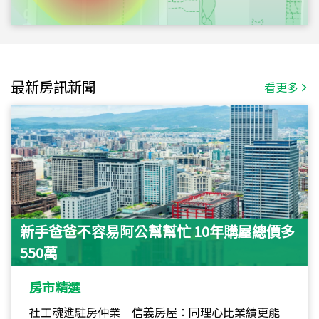
最新房訊新聞
看更多
新手爸爸不容易阿公幫幫忙 10年購屋總價多
550萬
房市精選
社工魂進駐房仲業 信義房屋：同理心比業績更能