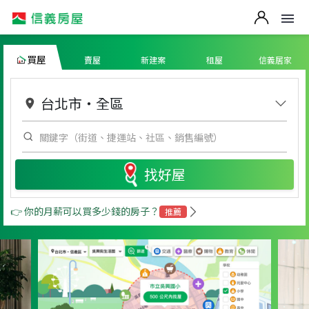
買屋
賣屋
新建案
租屋
信義居家
台北市
・
全區
找好屋
👉 你的月薪可以買多少錢的房子？
推薦