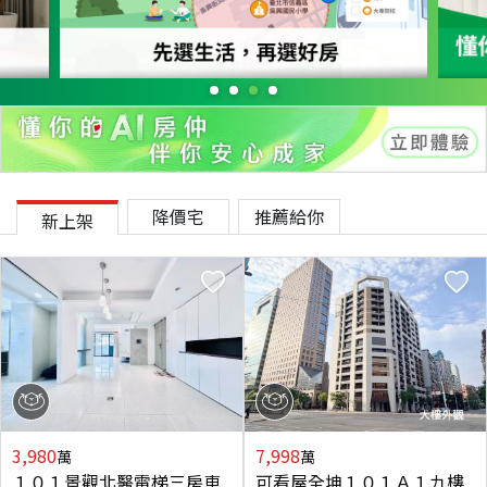
降價宅
推薦給你
新上架
3,980
7,998
萬
萬
１０１景觀北醫電梯三房車
可看屋全坤１０１Ａ１九樓