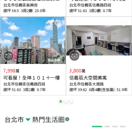
台北市信義區吳興街
台北市信義區信義路四段
建坪
56.5
3房2廳
25.0年
建坪
51.63
3房2廳
0.7年
7,998
3,800
萬
萬
可看屋！全坤１０１十一樓
信義區大空間美寓
台北市信義區信義路四段
台北市信義區大道路
建坪
51.63
3房2廳
0.7年
建坪
39.62
6房4廳(含加蓋)
51.9年
台北市
熱門生活圈