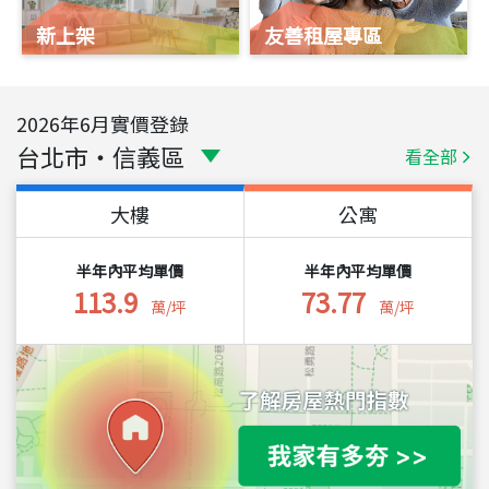
新上架
友善租屋專區
2026
年
6
月實價登錄
台北市
・
信義區
看全部
大樓
公寓
半年內平均單價
半年內平均單價
113.9
73.77
萬/坪
萬/坪