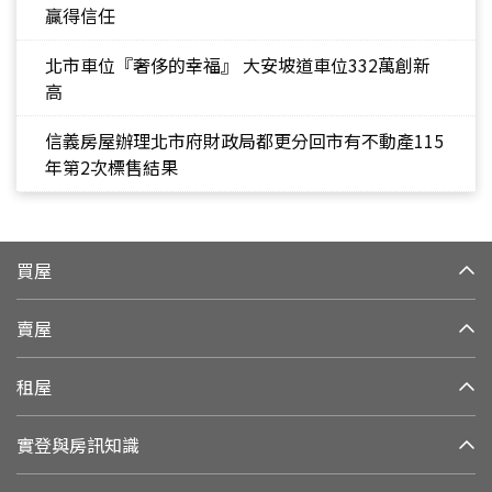
贏得信任
北市車位『奢侈的幸福』 大安坡道車位332萬創新
高
信義房屋辦理北市府財政局都更分回市有不動產115
年第2次標售結果
買屋
賣屋
租屋
實登與房訊知識