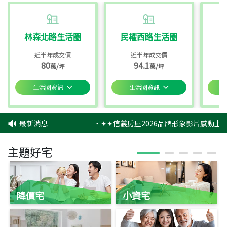
林森北路生活圈
民權西路生活圈
近半年成交價
近半年成交價
80
94.1
萬/坪
萬/坪
生活圈資訊
生活圈資訊
最新消息
‧
✦✦信義房屋2026品牌形象影片感動上映
主題好宅
降價宅
小資宅