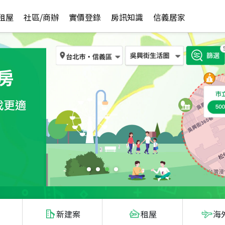
租屋
社區/商辦
實價登錄
房訊知識
信義居家
新建案
租屋
海