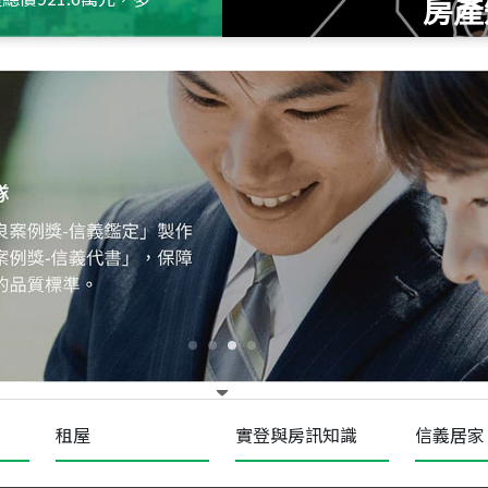
房產
115
年
07
月 成交
十泉十美
台北市北投區光明路
115
年
07
月 成交
四維天廈
新竹市新竹市四維路
115
年
07
月 成交
菁英典藏
新竹市新竹市慈祥路
租屋
實登與房訊知識
信義居家