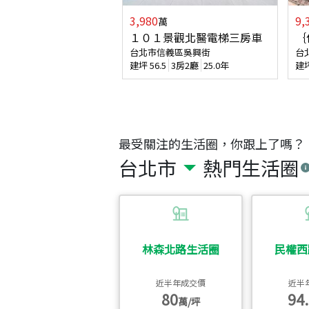
3,980
9,
萬
１０１景觀北醫電梯三房車
｛
台北市信義區吳興街
台
建坪
56.5
3房2廳
25.0年
建
最受關注的生活圈，你跟上了嗎？
台北市
熱門生活圈
林森北路生活圈
民權西
近半年成交價
近半
80
94.
萬/坪