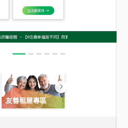
生活圈資訊
醒
‧
【#信義幸福挺不同】用實力，讓升職免抽號碼牌！最新雇主品牌影片上
友善租屋專區
新婚起家厝
總價