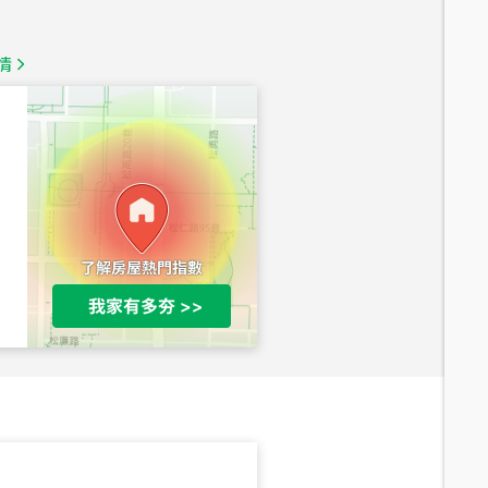
1,350
萬
情
總價
1,020
萬
總價
490
萬
總價
1,808
萬
總價
530
萬
路二段