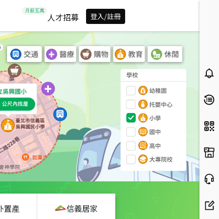
人才招募
登入/註冊
外置產
信義居家