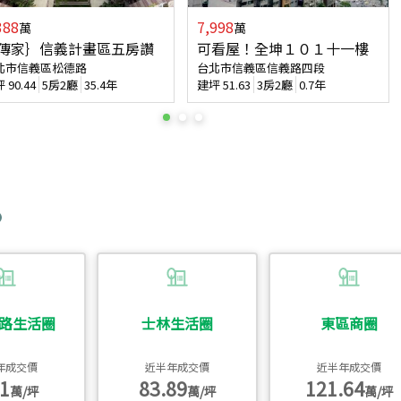
388
7,998
萬
萬
傳家｝信義計畫區五房讚
可看屋！全坤１０１十一樓
北市信義區松德路
台北市信義區信義路四段
坪
90.44
5房2廳
35.4年
建坪
51.63
3房2廳
0.7年
路生活圈
士林生活圈
東區商圈
年成交價
近半年成交價
近半年成交價
1
83.89
121.64
萬/坪
萬/坪
萬/坪