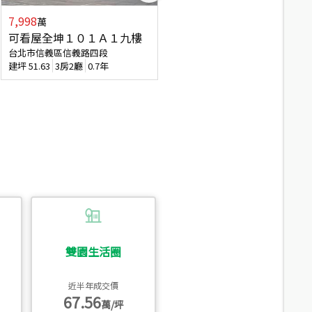
7,998
3,800
萬
萬
可看屋全坤１０１Ａ１九樓
信義區大空間美寓
台北市信義區信義路四段
台北市信義區大道路
建坪
51.63
3房2廳
0.7年
建坪
39.62
6房4廳(含加蓋)
51.9
雙園生活圈
近半年成交價
67.56
萬/坪