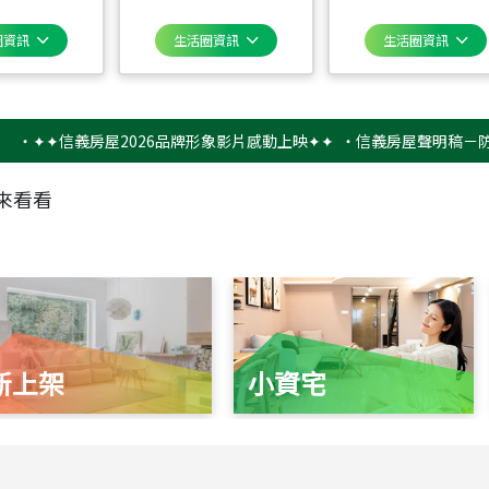
圈資訊
生活圈資訊
生活圈資訊
✦信義房屋2026品牌形象影片感動上映✦✦
‧
信義房屋聲明稿－防詐騙提
來看看
新上架
小資宅
115
年
07
月 成交