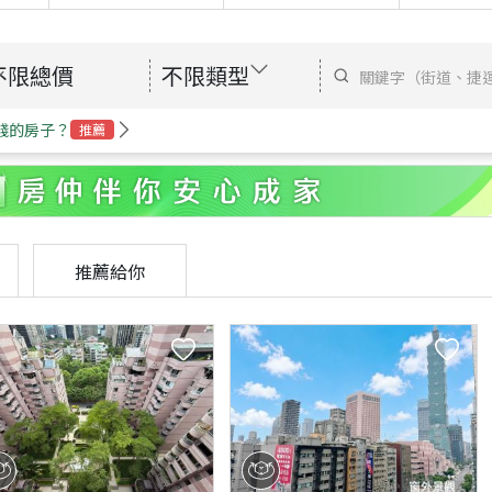
不限總價
不限類型
錢的房子？
推薦
推薦給你