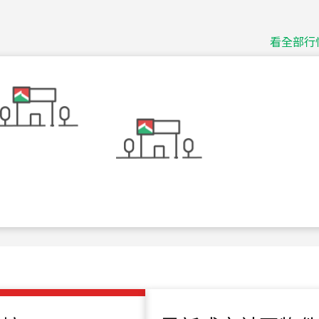
捷豹
台北市中山區長春路
看全部行
115
年
07
月 成交
十泉十美
台北市北投區光明路
115
年
07
月 成交
四維天廈
新竹市新竹市四維路
115
年
07
月 成交
菁英典藏
新竹市新竹市慈祥路
115
年
07
月 成交
長隄
新北市永和區環河西