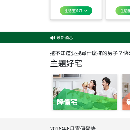
生活圈資訊
生活
最新消息
‧
✦
還不知道要搜尋什麼樣的房子？快
主題好宅
降價宅
2026
年
6
月實價登錄