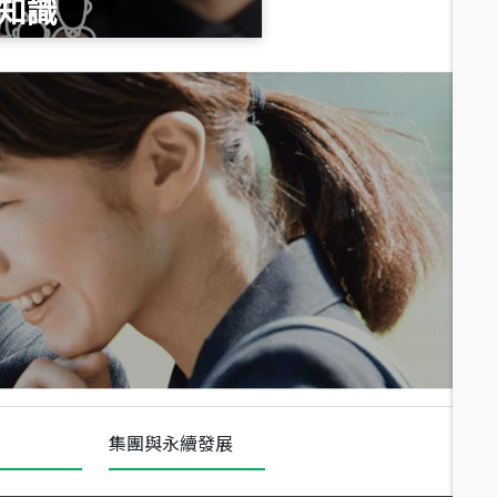
知識
總價
1,020
萬
總價
490
萬
總價
1,808
萬
集團與永續發展