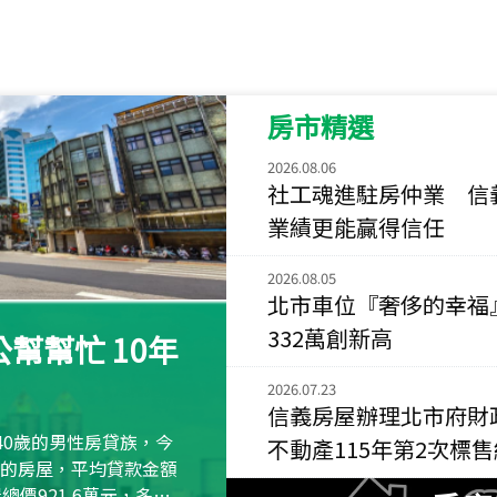
115
年
07
月 成交
菁英典藏
新竹市新竹市慈祥路
房市精選
115
年
07
月 成交
長隄
2026.08.06
新北市永和區環河西
社工魂進駐房仲業 信
業績更能贏得信任
115
年
07
月 成交
央央
2026.08.05
新竹縣竹北市高鐵八
北市車位『奢侈的幸福
115
年
07
月 成交
332萬創新高
幫幫忙 10年
小西華
台北市內湖區康寧路
2026.07.23
信義房屋辦理北市府財
115
年
07
月 成交
40歲的男性房貸族，今
不動產115年第2次標
捷豹
萬元的房屋，平均貸款金額
台北市中山區長春路
屋總價921.6萬元，多出