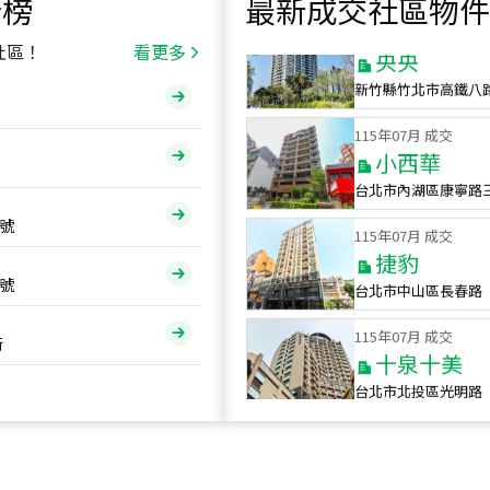
行榜
最新成交社區物件
115
年
07
月 成交
央央
社區！
看更多
新竹縣竹北市高鐵八
115
年
07
月 成交
小西華
台北市內湖區康寧路
115
年
07
月 成交
號
捷豹
台北市中山區長春路
號
115
年
07
月 成交
十泉十美
街
台北市北投區光明路
115
年
07
月 成交
四維天廈
新竹市新竹市四維路