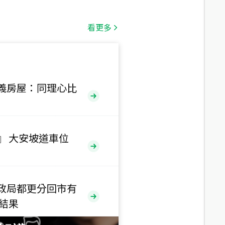
總價
1,808
萬
看更多
總價
530
萬
路二段
義房屋：同理心比
總價
5,800
萬
路
』 大安坡道車位
總價
1,938
萬
三段
政局都更分回市有
總價
售結果
1,350
萬