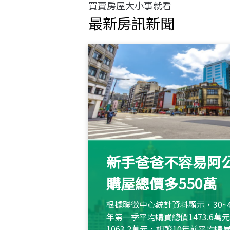
買賣房屋大小事就看
最新房訊新聞
新手爸爸不容易阿公
購屋總價多550萬
根據聯徵中心統計資料顯示，30~
年第一季平均購買總價1473.6
1063.2萬元，相較10年前平均購