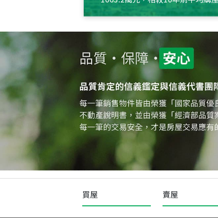
約550萬元，且貸款金額也多
買屋
賣屋