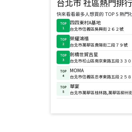
台北市
社區熱門排
快來看看最多人想買的 TOP 5 熱門
四四東村A基地
TOP
1
台北市信義區吳興街２６２號
榮耀鴻禧
TOP
2
台北市萬華區貴陽街二段７９號
劍橋世貿吉星
TOP
3
台北市松山區南京東路五段３３０
MOMA
TOP
4
台北市信義區忠孝東路五段２５８
華宴
TOP
5
台北市萬華區桂林路,萬華區柳州