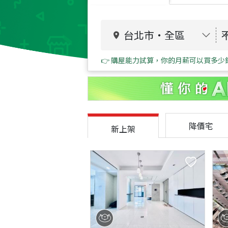
台北市
・
全區
👉 購屋能力試算，你的月薪可以買多少
降價宅
新上架