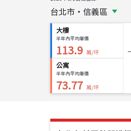
台北市
・
信義區
大樓
半年內平均單價
113.9
萬/坪
公寓
半年內平均單價
73.77
萬/坪