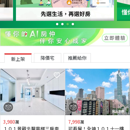
降價宅
推薦給你
新上架
3,980
7,998
萬
萬
１０１景觀北醫電梯三房車
可看屋！全坤１０１十一樓