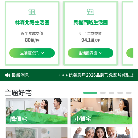
林森北路生活圈
民權西路生活圈
近半年成交價
近半年成交價
80
94.1
萬/坪
萬/坪
生活圈資訊
生活圈資訊
最新消息
‧
✦✦信義房屋2026品牌形象影片感動上映
主題好宅
降價宅
小資宅