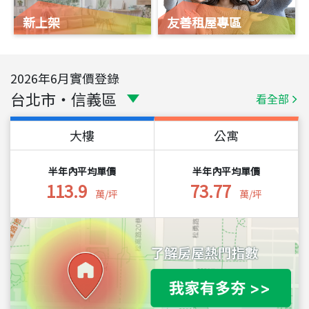
新上架
友善租屋專區
2026
年
6
月實價登錄
台北市
・
信義區
看全部
大樓
公寓
半年內平均單價
半年內平均單價
113.9
73.77
萬/坪
萬/坪