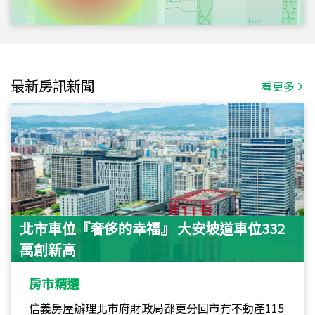
最新房訊新聞
看更多
北市車位『奢侈的幸福』 大安坡道車位332
萬創新高
房市精選
信義房屋辦理北市府財政局都更分回市有不動產115