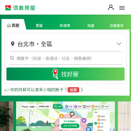
買屋
賣屋
新建案
租屋
信義居家
台北市
・
全區
找好屋
👉 你的月薪可以買多少錢的房子？
推薦