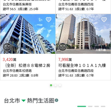
台北市信義區吳興街
台北市信義區信義路四段
建坪
56.5
3房2廳
25.0年
建坪
51.63
3房2廳
0.7年
3,420
7,998
萬
萬
｛全新｝松德８８電梯２房
可看屋全坤１０１Ａ１九樓
台北市信義區松德路
台北市信義區信義路四段
建坪
28.83
2房2廳
0.8年
建坪
51.63
3房2廳
0.7年
台北市
熱門生活圈