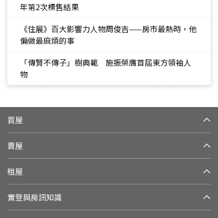
年第2次標售結果
《住展》百大影響力人物周俊吉——房市最熱時，他
偏做最麻煩的事
「傳賢不傳子」樹典範 施振榮膺首屆東方領袖人
物
買屋
賣屋
租屋
實登與房訊知識