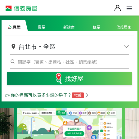
買屋
賣屋
新建案
租屋
信義居家
台北市
・
全區
找好屋
👉 你的月薪可以買多少錢的房子？
推薦