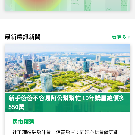
最新房訊新聞
看更多
新手爸爸不容易阿公幫幫忙 10年購屋總價多
550萬
房市精選
社工魂進駐房仲業 信義房屋：同理心比業績更能