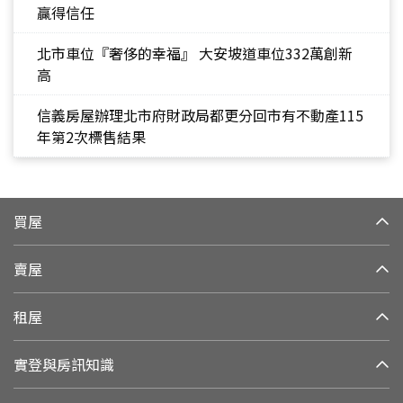
贏得信任
北市車位『奢侈的幸福』 大安坡道車位332萬創新
高
信義房屋辦理北市府財政局都更分回市有不動產115
年第2次標售結果
買屋
賣屋
租屋
實登與房訊知識