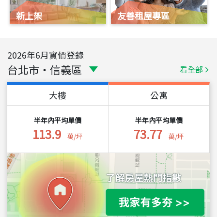
新上架
友善租屋專區
2026
年
6
月實價登錄
台北市
・
信義區
看全部
大樓
公寓
半年內平均單價
半年內平均單價
113.9
73.77
萬/坪
萬/坪