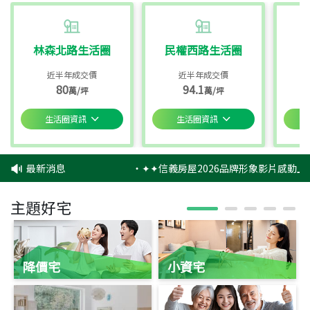
林森北路生活圈
民權西路生活圈
近半年成交價
近半年成交價
80
94.1
萬/坪
萬/坪
生活圈資訊
生活圈資訊
最新消息
‧
✦✦信義房屋2026品牌形象影片感動上
主題好宅
降價宅
小資宅