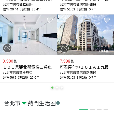
台北市信義區松德路
台北市信義區信義路四段
建坪
90.44
5房2廳
35.4年
建坪
51.63
3房2廳
0.7年
3,980
7,998
萬
萬
１０１景觀北醫電梯三房車
可看屋全坤１０１Ａ１九樓
台北市信義區吳興街
台北市信義區信義路四段
建坪
56.5
3房2廳
25.0年
建坪
51.63
3房2廳
0.7年
台北市
熱門生活圈