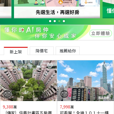
降價宅
推薦給你
新上架
9,388
7,998
萬
萬
｛傳家｝信義計畫區五房讚
可看屋！全坤１０１十一樓