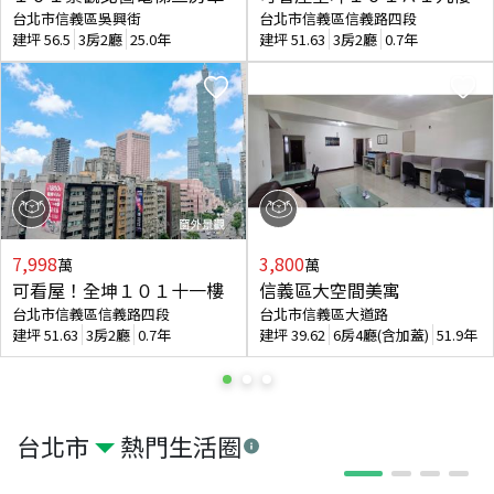
台北市信義區吳興街
台北市信義區信義路四段
建坪
56.5
3房2廳
25.0年
建坪
51.63
3房2廳
0.7年
7,998
3,800
萬
萬
可看屋！全坤１０１十一樓
信義區大空間美寓
台北市信義區信義路四段
台北市信義區大道路
建坪
51.63
3房2廳
0.7年
建坪
39.62
6房4廳(含加蓋)
51.9年
台北市
熱門生活圈