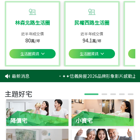
林森北路生活圈
民權西路生活圈
近半年成交價
近半年成交價
80
94.1
萬/坪
萬/坪
生活圈資訊
生活圈資訊
最新消息
‧
✦✦信義房屋2026品牌形象影片感動上映
主題好宅
降價宅
小資宅