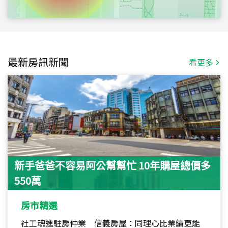
最新房訊新聞
看更多
新手爸爸不容易阿公幫幫忙 10年購屋總價多
550萬
房市精選
社工魂進駐房仲業 信義房屋：同理心比業績更能