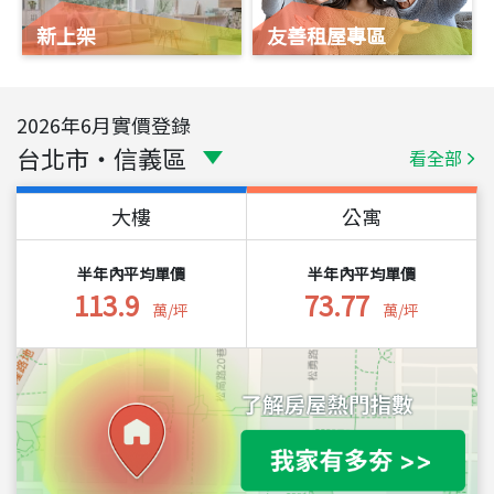
新上架
友善租屋專區
2026
年
6
月實價登錄
台北市
・
信義區
看全部
大樓
公寓
半年內平均單價
半年內平均單價
113.9
73.77
萬/坪
萬/坪