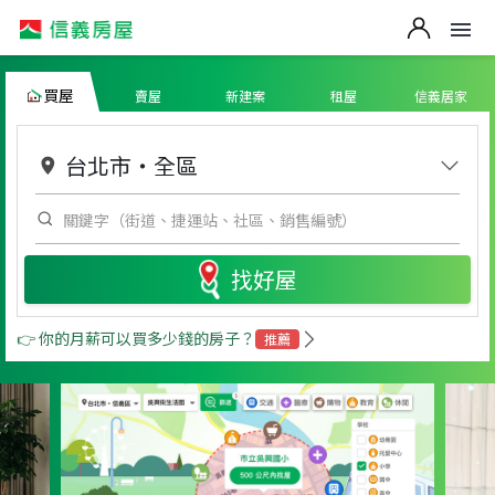
買屋
賣屋
新建案
租屋
信義居家
台北市
・
全區
找好屋
👉 你的月薪可以買多少錢的房子？
推薦