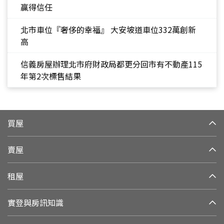
贏得信任
北市車位『奢侈的幸福』 大安坡道車位332萬創新
高
信義房屋辦理北市府財政局都更分回市有不動產115
年第2次標售結果
買屋
賣屋
租屋
實登與房訊知識