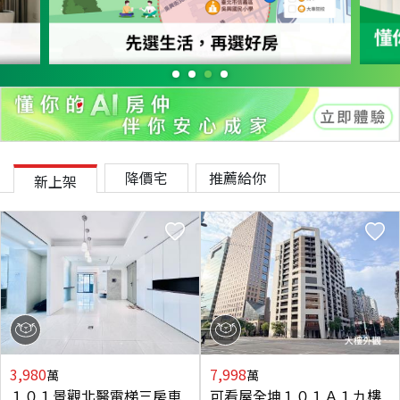
降價宅
推薦給你
新上架
3,980
7,998
萬
萬
１０１景觀北醫電梯三房車
可看屋全坤１０１Ａ１九樓