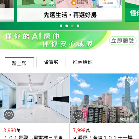
降價宅
推薦給你
新上架
3,980
7,998
萬
萬
１０１景觀北醫電梯三房車
可看屋！全坤１０１十一樓