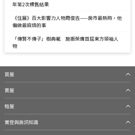
年第2次標售結果
《住展》百大影響力人物周俊吉——房市最熱時，他
偏做最麻煩的事
「傳賢不傳子」樹典範 施振榮膺首屆東方領袖人
物
買屋
賣屋
租屋
實登與房訊知識