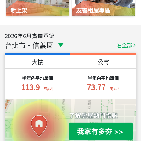
新上架
友善租屋專區
2026
年
6
月實價登錄
台北市
・
信義區
看全部
大樓
公寓
半年內平均單價
半年內平均單價
113.9
73.77
萬/坪
萬/坪