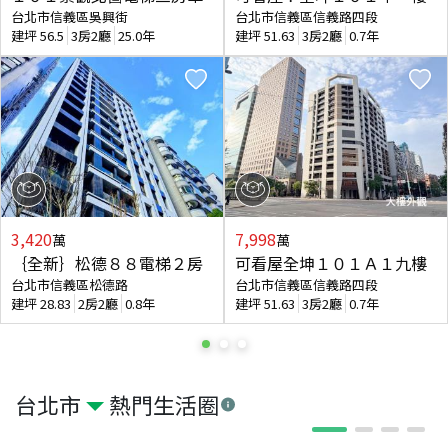
台北市信義區吳興街
台北市信義區信義路四段
建坪
56.5
3房2廳
25.0年
建坪
51.63
3房2廳
0.7年
3,420
7,998
萬
萬
｛全新｝松德８８電梯２房
可看屋全坤１０１Ａ１九樓
台北市信義區松德路
台北市信義區信義路四段
建坪
28.83
2房2廳
0.8年
建坪
51.63
3房2廳
0.7年
台北市
熱門生活圈