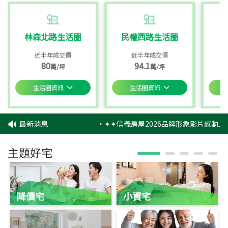
林森北路生活圈
民權西路生活圈
近半年成交價
近半年成交價
80
94.1
萬/坪
萬/坪
生活圈資訊
生活圈資訊
最新消息
‧
✦✦信義房屋2026品牌形象影片感動上映
主題好宅
降價宅
小資宅