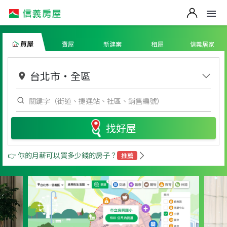
買屋
賣屋
新建案
租屋
信義居家
台北市
・
全區
找好屋
👉 你的月薪可以買多少錢的房子？
推薦