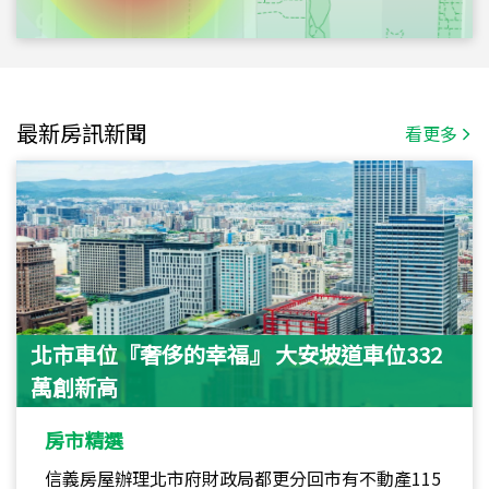
最新房訊新聞
看更多
北市車位『奢侈的幸福』 大安坡道車位332
萬創新高
房市精選
信義房屋辦理北市府財政局都更分回市有不動產115