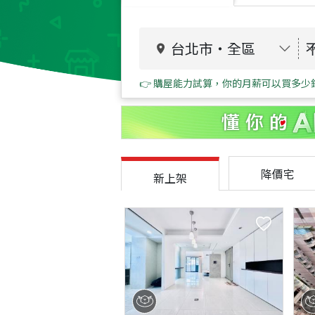
台北市
・
全區
👉 購屋能力試算，你的月薪可以買多少
降價宅
新上架