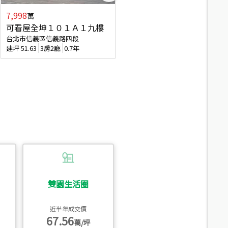
7,998
3,800
萬
萬
可看屋全坤１０１Ａ１九樓
信義區大空間美寓
台北市信義區信義路四段
台北市信義區大道路
建坪
51.63
3房2廳
0.7年
建坪
39.62
6房4廳(含加蓋)
51.9
雙園生活圈
近半年成交價
67.56
萬/坪