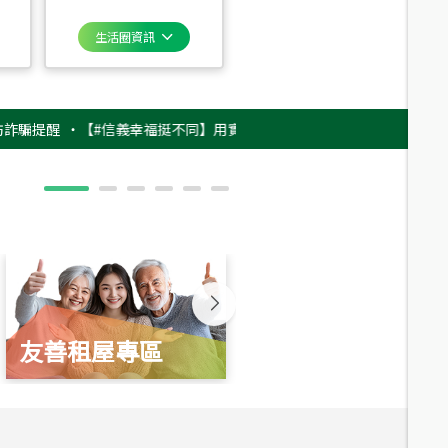
生活圈資訊
醒
‧
【#信義幸福挺不同】用實力，讓升職免抽號碼牌！最新雇主品牌影片上架
友善租屋專區
新婚起家厝