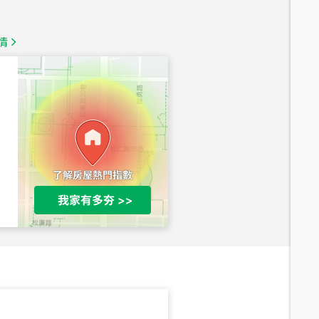
總價
1,350
萬
情
總價
1,020
萬
總價
490
萬
總價
1,808
萬
總價
530
萬
路二段