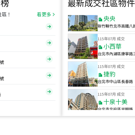
行榜
最新成交社區物件
115
年
07
月 成交
央央
社區！
看更多
新竹縣竹北市高鐵八
115
年
07
月 成交
小西華
台北市內湖區康寧路
115
年
07
月 成交
號
捷豹
台北市中山區長春路
號
115
年
07
月 成交
十泉十美
街
台北市北投區光明路
115
年
07
月 成交
四維天廈
新竹市新竹市四維路