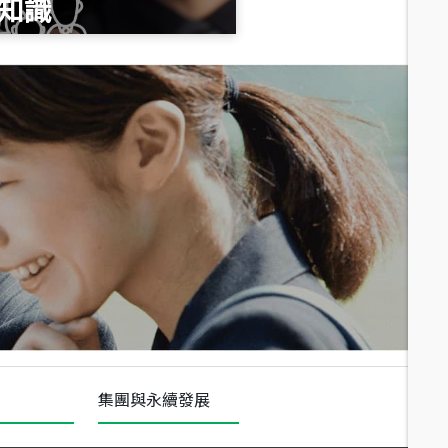
知識
總價
1,020
萬
總價
490
萬
總價
1,808
萬
集團與永續發展