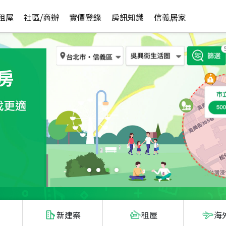
租屋
社區/商辦
實價登錄
房訊知識
信義居家
新建案
租屋
海