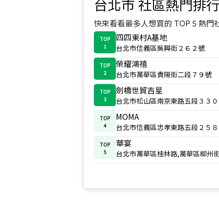
台北市
社區熱門排
快來看看最多人想買的 TOP 5 熱門
四四東村A基地
TOP
1
台北市信義區吳興街２６２號
榮耀鴻禧
TOP
2
台北市萬華區貴陽街二段７９號
劍橋世貿吉星
TOP
3
台北市松山區南京東路五段３３０
MOMA
TOP
4
台北市信義區忠孝東路五段２５８
華宴
TOP
5
台北市萬華區桂林路,萬華區柳州