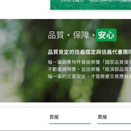
約550萬元，且貸款金額也多
買屋
賣屋