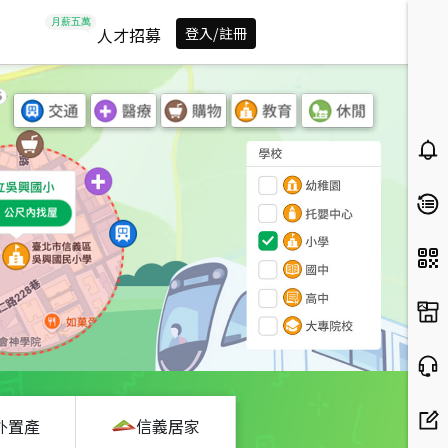
人才招募
登入/註冊
外置產
信義居家