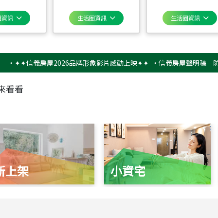
圈資訊
生活圈資訊
生活圈資訊
✦信義房屋2026品牌形象影片感動上映✦✦
‧
信義房屋聲明稿－防詐騙提
來看看
新上架
小資宅