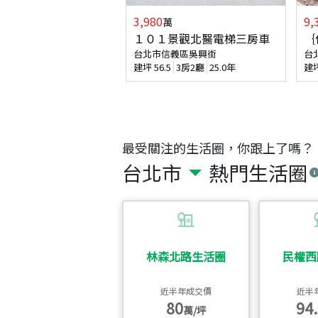
3,980
9,
萬
１０１景觀北醫電梯三房車
｛
台北市信義區吳興街
台
建坪
56.5
3房2廳
25.0年
建
最受關注的生活圈，你跟上了嗎？
台北市
熱門生活圈
林森北路生活圈
民權西
近半年成交價
近半
80
94.
萬/坪