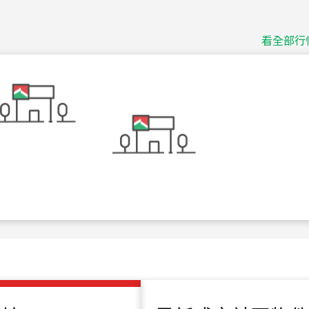
115
年
07
月 成交
捷豹
台北市中山區長春路
看全部行
115
年
07
月 成交
十泉十美
台北市北投區光明路
115
年
07
月 成交
四維天廈
新竹市新竹市四維路
115
年
07
月 成交
菁英典藏
新竹市新竹市慈祥路
115
年
07
月 成交
長隄
新北市永和區環河西