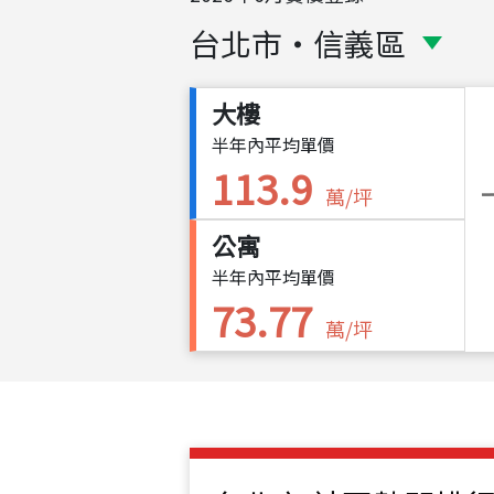
台北市
・
信義區
大樓
半年內平均單價
113.9
萬/坪
公寓
半年內平均單價
73.77
萬/坪