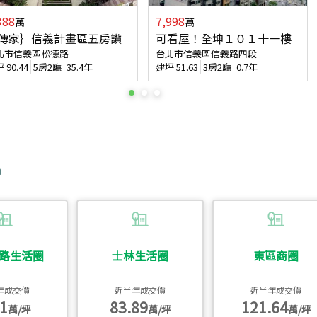
388
7,998
萬
萬
傳家｝信義計畫區五房讚
可看屋！全坤１０１十一樓
北市信義區松德路
台北市信義區信義路四段
坪
90.44
5房2廳
35.4年
建坪
51.63
3房2廳
0.7年
路生活圈
士林生活圈
東區商圈
年成交價
近半年成交價
近半年成交價
1
83.89
121.64
萬/坪
萬/坪
萬/坪