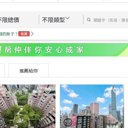
不限總價
不限類型
錢的房子？
推薦
推薦給你