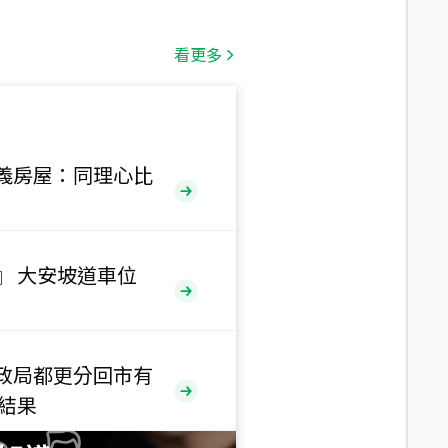
總價
1,808
萬
看更多
總價
530
萬
路二段
義房屋：同理心比
總價
5,800
萬
路
』 大安坡道車位
總價
1,938
萬
三段
政局都更分回市有
總價
售結果
1,350
萬