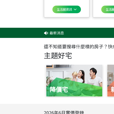
生活圈資訊
生活
最新消息
‧
✦
還不知道要搜尋什麼樣的房子？快
主題好宅
降價宅
2026
年
6
月實價登錄