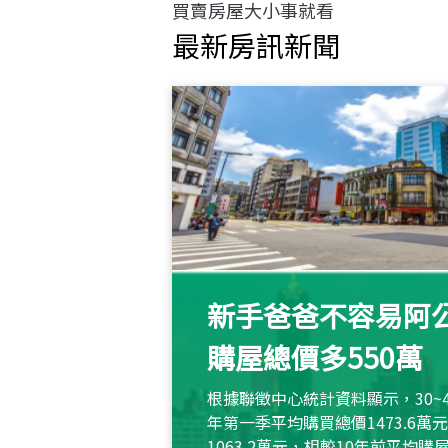
買賣房屋大小事就看
最新房訊新聞
新手爸爸不容易阿公
購屋總價多550萬
根據聯徵中心統計資料顯示，30~
年第一季平均購買總價1473.6
1063.2萬元，相較10年前平均購