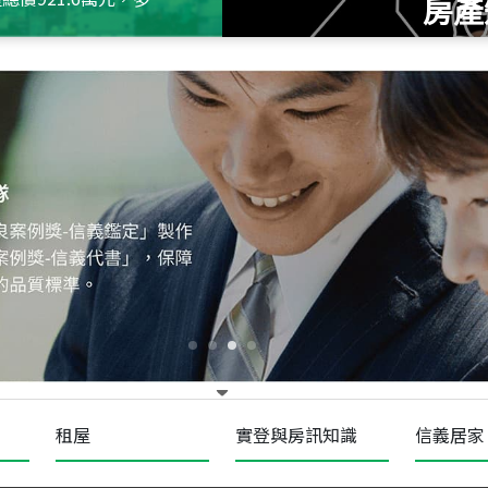
房產
115
年
07
月 成交
十泉十美
台北市北投區光明路
115
年
07
月 成交
四維天廈
新竹市新竹市四維路
115
年
07
月 成交
菁英典藏
新竹市新竹市慈祥路
租屋
實登與房訊知識
信義居家