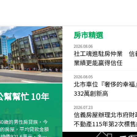
115
年
07
月 成交
菁英典藏
新竹市新竹市慈祥路
房市精選
115
年
07
月 成交
長隄
2026.08.06
新北市永和區環河西
社工魂進駐房仲業 信
業績更能贏得信任
115
年
07
月 成交
央央
2026.08.05
新竹縣竹北市高鐵八
北市車位『奢侈的幸福
332萬創新高
115
年
07
月 成交
幫幫忙 10年
小西華
台北市內湖區康寧路
2026.07.23
信義房屋辦理北市府財
115
年
07
月 成交
40歲的男性房貸族，今
不動產115年第2次標
捷豹
萬元的房屋，平均貸款金額
台北市中山區長春路
屋總價921.6萬元，多出