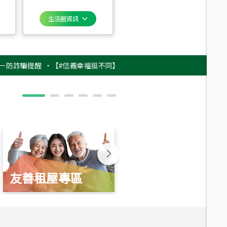
生活圈資訊
騙提醒
‧
【#信義幸福挺不同】用實力，讓升職免抽號碼牌！最新雇主品牌影片
友善租屋專區
新婚起家厝
總價