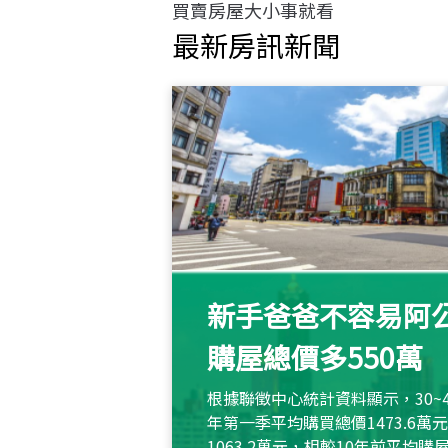
買賣房屋大小事就看
最新房訊新聞
新手爸爸不容易阿公
購屋總價多550萬
根據聯徵中心統計資料顯示，30~
年第一季平均購買總價1473.6
1063.2萬元，相較10年前平均購