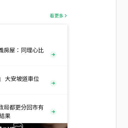
總價
1,808
萬
看更多
總價
530
萬
路二段
義房屋：同理心比
總價
5,800
萬
路
』 大安坡道車位
總價
1,938
萬
三段
政局都更分回市有
總價
售結果
1,350
萬