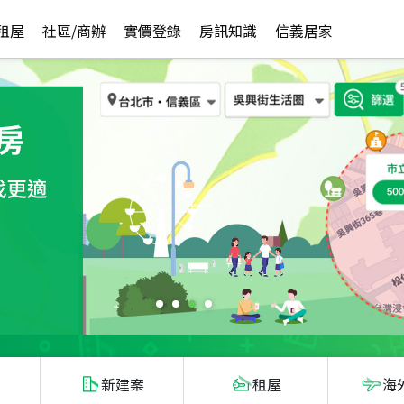
租屋
社區/商辦
實價登錄
房訊知識
信義居家
新建案
租屋
海