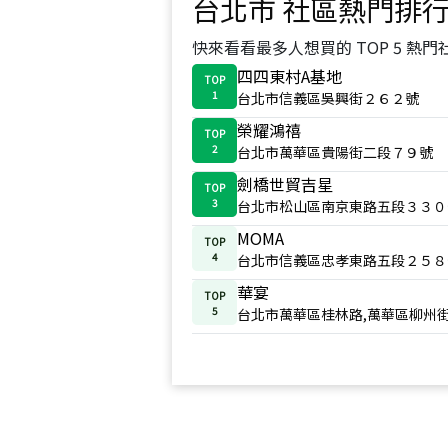
台北市
社區熱門排
快來看看最多人想買的 TOP 5 熱門
四四東村A基地
TOP
1
台北市信義區吳興街２６２號
榮耀鴻禧
TOP
2
台北市萬華區貴陽街二段７９號
劍橋世貿吉星
TOP
3
台北市松山區南京東路五段３３０
MOMA
TOP
4
台北市信義區忠孝東路五段２５８
華宴
TOP
5
台北市萬華區桂林路,萬華區柳州