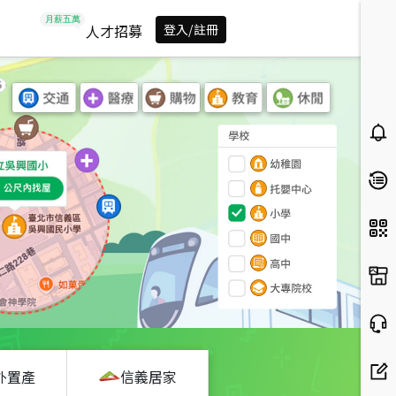
人才招募
登入/註冊
外置產
信義居家