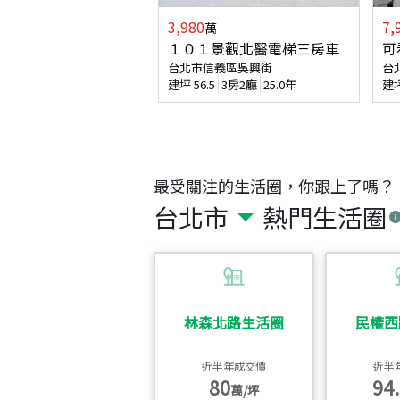
3,980
7,
萬
１０１景觀北醫電梯三房車
可
台北市信義區吳興街
台
建坪
56.5
3房2廳
25.0年
建
最受關注的生活圈，你跟上了嗎？
台北市
熱門生活圈
林森北路生活圈
民權西
近半年成交價
近半
80
94.
萬/坪