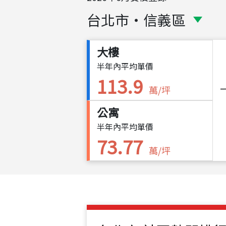
台北市
・
信義區
大樓
半年內平均單價
113.9
萬/坪
公寓
半年內平均單價
73.77
萬/坪