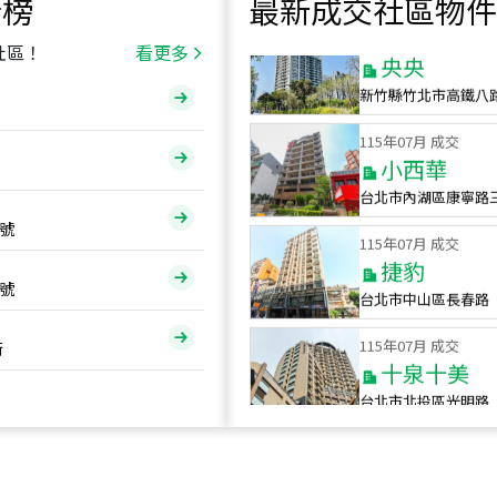
行榜
最新成交社區物件
115
年
07
月 成交
央央
社區！
看更多
新竹縣竹北市高鐵八
115
年
07
月 成交
小西華
台北市內湖區康寧路
115
年
07
月 成交
號
捷豹
台北市中山區長春路
號
115
年
07
月 成交
十泉十美
街
台北市北投區光明路
115
年
07
月 成交
四維天廈
新竹市新竹市四維路