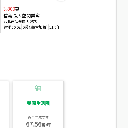
3,800
2,088
萬
萬
信義區大空間美寓
博愛精妝成家易
台北市信義區大道路
台北市信義區虎林街
建坪
39.62
6房4廳(含加蓋)
51.9年
建坪
20.47
3房2廳
56.4年
雙園生活圈
近半年成交價
67.56
萬/坪