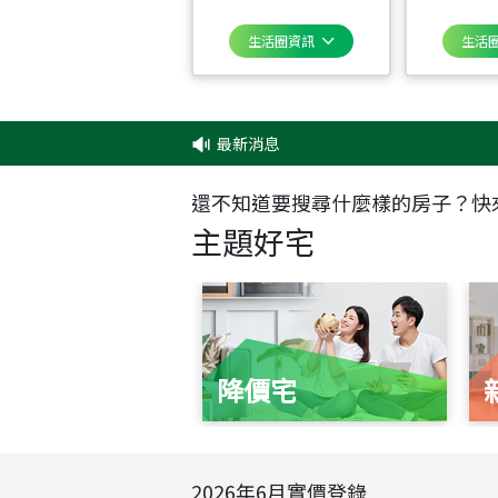
生活圈資訊
生活
最新消息
還不知道要搜尋什麼樣的房子？快
主題好宅
降價宅
2026
年
6
月實價登錄