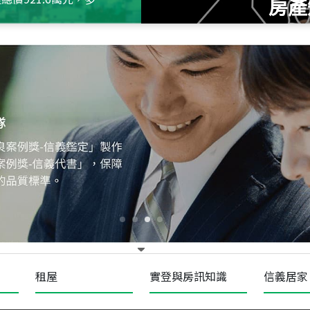
房產
115
年
07
月 成交
十泉十美
台北市北投區光明路
115
年
07
月 成交
四維天廈
新竹市新竹市四維路
115
年
07
月 成交
菁英典藏
新竹市新竹市慈祥路
租屋
實登與房訊知識
信義居家