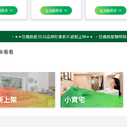
圈資訊
生活圈資訊
生活圈資訊
‧
✦✦信義房屋2026品牌形象影片感動上映✦✦
‧
信義房屋聲明稿－防詐
來看看
新上架
小資宅
115
年
07
月 成交