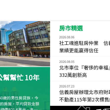
115
年
07
月 成交
菁英典藏
新竹市新竹市慈祥路
房市精選
115
年
07
月 成交
長隄
2026.08.06
新北市永和區環河西
社工魂進駐房仲業 信
業績更能贏得信任
115
年
07
月 成交
央央
2026.08.05
新竹縣竹北市高鐵八
北市車位『奢侈的幸福
115
年
07
月 成交
332萬創新高
幫幫忙 10年
小西華
台北市內湖區康寧路
2026.07.23
信義房屋辦理北市府財
115
年
07
月 成交
40歲的男性房貸族，今
不動產115年第2次標
捷豹
萬元的房屋，平均貸款金額
台北市中山區長春路
屋總價921.6萬元，多出