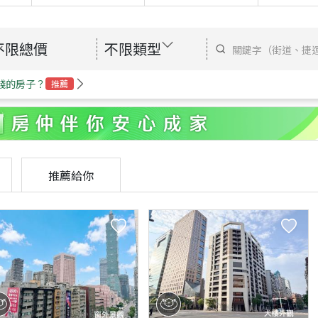
不限總價
不限類型
錢的房子？
推薦
推薦給你