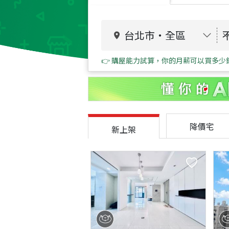
台北市
・
全區
👉 購屋能力試算，你的月薪可以買多少
降價宅
新上架