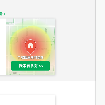
1,350
萬
情
總價
1,020
萬
總價
490
萬
總價
1,808
萬
總價
530
萬
路二段