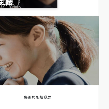
知識
總價
1,020
萬
總價
490
萬
總價
1,808
萬
集團與永續發展