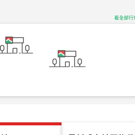
捷豹
台北市中山區長春路
看全部行
115
年
07
月 成交
十泉十美
台北市北投區光明路
115
年
07
月 成交
四維天廈
新竹市新竹市四維路
115
年
07
月 成交
菁英典藏
新竹市新竹市慈祥路
115
年
07
月 成交
長隄
新北市永和區環河西