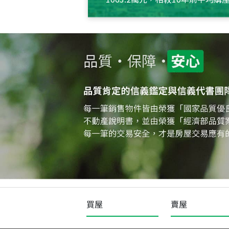
約550萬元，且貸款金額也多
買屋
賣屋