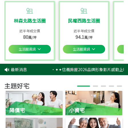
林森北路生活圈
民權西路生活圈
近半年成交價
近半年成交價
80
94.1
萬/坪
萬/坪
生活圈資訊
生活圈資訊
最新消息
‧
✦✦信義房屋2026品牌形象影片感動上映
主題好宅
降價宅
小資宅