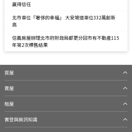
贏得信任
北市車位『奢侈的幸福』 大安坡道車位332萬創新
高
信義房屋辦理北市府財政局都更分回市有不動產115
年第2次標售結果
買屋
賣屋
租屋
實登與房訊知識