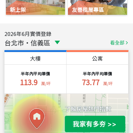
新上架
友善租屋專區
2026
年
6
月實價登錄
台北市
・
信義區
看全部
大樓
公寓
半年內平均單價
半年內平均單價
113.9
73.77
萬/坪
萬/坪