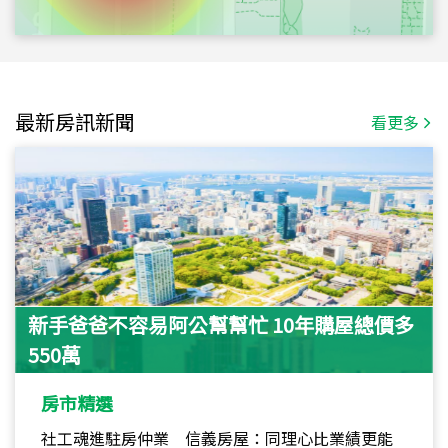
最新房訊新聞
看更多
新手爸爸不容易阿公幫幫忙 10年購屋總價多
550萬
房市精選
社工魂進駐房仲業 信義房屋：同理心比業績更能