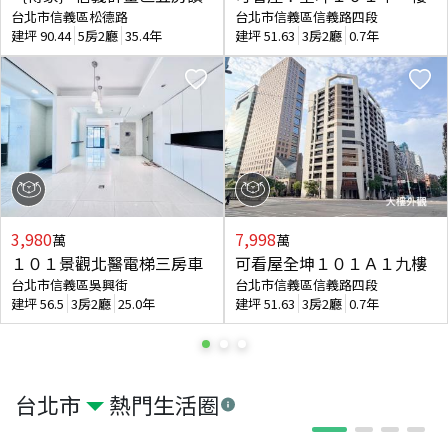
台北市信義區松德路
台北市信義區信義路四段
建坪
90.44
5房2廳
35.4年
建坪
51.63
3房2廳
0.7年
3,980
7,998
萬
萬
１０１景觀北醫電梯三房車
可看屋全坤１０１Ａ１九樓
台北市信義區吳興街
台北市信義區信義路四段
建坪
56.5
3房2廳
25.0年
建坪
51.63
3房2廳
0.7年
台北市
熱門生活圈