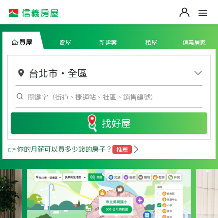
買屋
賣屋
新建案
租屋
信義居家
台北市
・
全區
找好屋
👉 你的月薪可以買多少錢的房子？
推薦