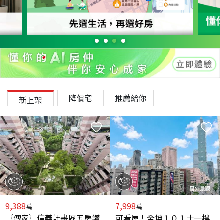
降價宅
推薦給你
新上架
9,388
7,998
萬
萬
｛傳家｝信義計畫區五房讚
可看屋！全坤１０１十一樓