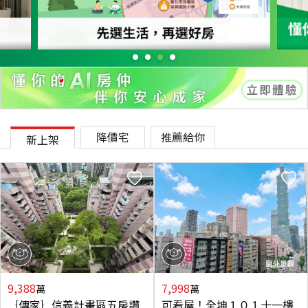
降價宅
推薦給你
新上架
9,388
7,998
萬
萬
｛傳家｝信義計畫區五房讚
可看屋！全坤１０１十一樓