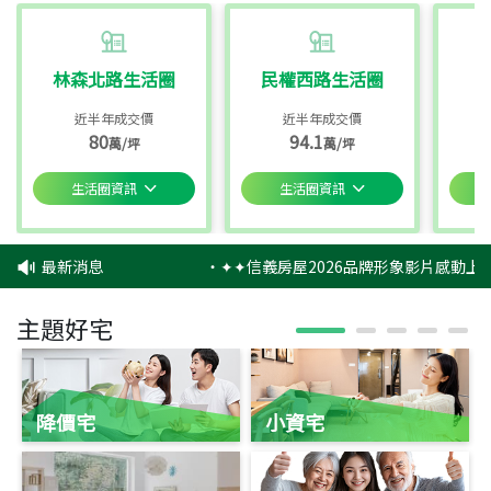
林森北路生活圈
民權西路生活圈
近半年成交價
近半年成交價
80
94.1
萬/坪
萬/坪
生活圈資訊
生活圈資訊
最新消息
‧
✦✦信義房屋2026品牌形象影片感動上映
主題好宅
降價宅
小資宅