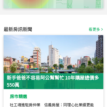
最新房訊新聞
看更多
新手爸爸不容易阿公幫幫忙 10年購屋總價多
550萬
房市精選
社工魂進駐房仲業 信義房屋：同理心比業績更能