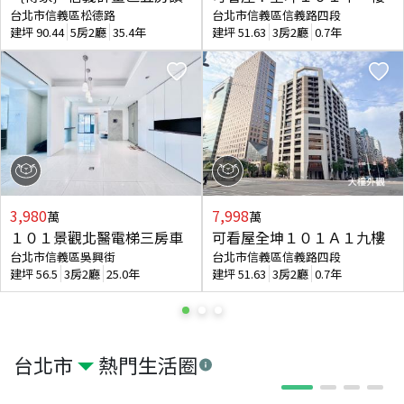
台北市信義區松德路
台北市信義區信義路四段
建坪
90.44
5房2廳
35.4年
建坪
51.63
3房2廳
0.7年
3,980
7,998
萬
萬
１０１景觀北醫電梯三房車
可看屋全坤１０１Ａ１九樓
台北市信義區吳興街
台北市信義區信義路四段
建坪
56.5
3房2廳
25.0年
建坪
51.63
3房2廳
0.7年
台北市
熱門生活圈