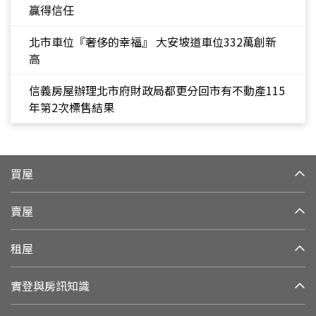
贏得信任
北市車位『奢侈的幸福』 大安坡道車位332萬創新
高
信義房屋辦理北市府財政局都更分回市有不動產115
年第2次標售結果
買屋
賣屋
租屋
實登與房訊知識