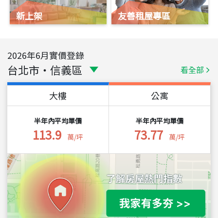
新上架
友善租屋專區
2026
年
6
月實價登錄
台北市
・
信義區
看全部
大樓
公寓
半年內平均單價
半年內平均單價
113.9
73.77
萬/坪
萬/坪