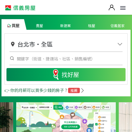
買屋
賣屋
新建案
租屋
信義居家
台北市
・
全區
找好屋
👉 你的月薪可以買多少錢的房子？
推薦