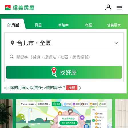
買屋
賣屋
新建案
租屋
信義居家
台北市
・
全區
找好屋
👉 你的月薪可以買多少錢的房子？
推薦