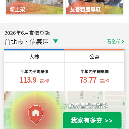
新上架
友善租屋專區
2026
年
6
月實價登錄
台北市
・
信義區
看全部
大樓
公寓
半年內平均單價
半年內平均單價
113.9
73.77
萬/坪
萬/坪