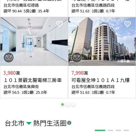
台北市信義區松德路
台北市信義區信義路四段
建坪
90.44
5房2廳
35.4年
建坪
51.63
3房2廳
0.7年
3,980
7,998
萬
萬
１０１景觀北醫電梯三房車
可看屋全坤１０１Ａ１九樓
台北市信義區吳興街
台北市信義區信義路四段
建坪
56.5
3房2廳
25.0年
建坪
51.63
3房2廳
0.7年
台北市
熱門生活圈