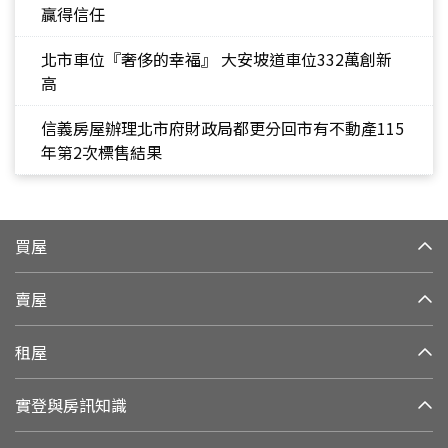
贏得信任
北市車位『奢侈的幸福』 大安坡道車位332萬創新
高
信義房屋辦理北市府財政局都更分回市有不動產115
年第2次標售結果
買屋
賣屋
租屋
實登與房訊知識