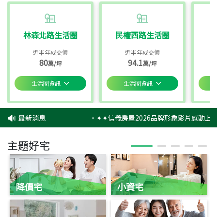
林森北路生活圈
民權西路生活圈
近半年成交價
近半年成交價
80
94.1
萬/坪
萬/坪
生活圈資訊
生活圈資訊
最新消息
‧
✦✦信義房屋2026品牌形象影片感動上映
主題好宅
降價宅
小資宅