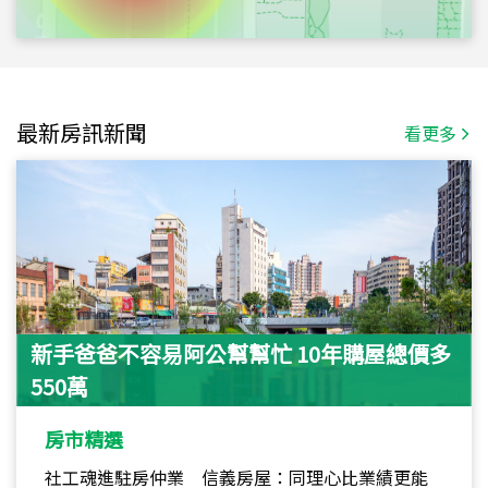
最新房訊新聞
看更多
新手爸爸不容易阿公幫幫忙 10年購屋總價多
550萬
房市精選
社工魂進駐房仲業 信義房屋：同理心比業績更能