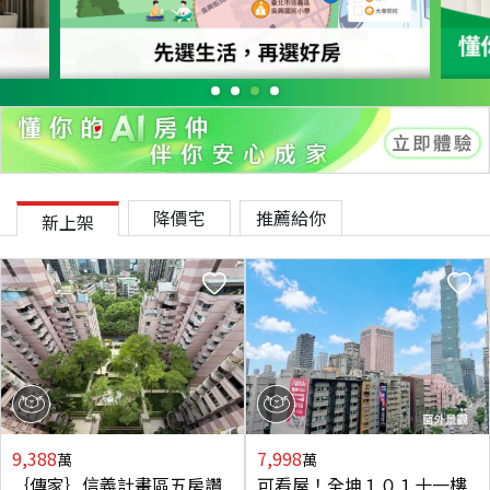
降價宅
推薦給你
新上架
9,388
7,998
萬
萬
｛傳家｝信義計畫區五房讚
可看屋！全坤１０１十一樓