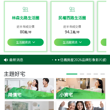
林森北路生活圈
民權西路生活圈
近半年成交價
近半年成交價
80
94.1
萬/坪
萬/坪
生活圈資訊
生活圈資訊
最新消息
‧
✦✦信義房屋2026品牌形象影片感動
主題好宅
降價宅
小資宅