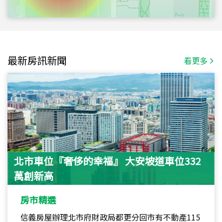
最新房訊新聞
看更多
北市車位『奢侈的幸福』 大安坡道車位332
萬創新高
房市精選
信義房屋辦理北市府財政局都更分回市有不動產115