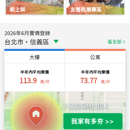
新上架
友善租屋專區
2026
年
6
月實價登錄
台北市
・
信義區
看全部
大樓
公寓
半年內平均單價
半年內平均單價
113.9
73.77
萬/坪
萬/坪