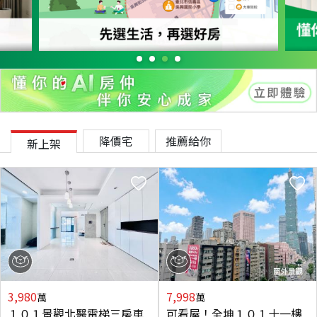
降價宅
推薦給你
新上架
3,980
7,998
萬
萬
１０１景觀北醫電梯三房車
可看屋！全坤１０１十一樓