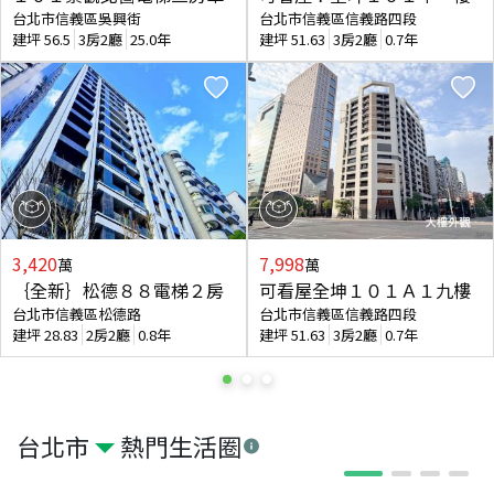
台北市信義區吳興街
台北市信義區信義路四段
建坪
56.5
3房2廳
25.0年
建坪
51.63
3房2廳
0.7年
3,420
7,998
萬
萬
｛全新｝松德８８電梯２房
可看屋全坤１０１Ａ１九樓
台北市信義區松德路
台北市信義區信義路四段
建坪
28.83
2房2廳
0.8年
建坪
51.63
3房2廳
0.7年
台北市
熱門生活圈