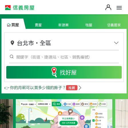
買屋
賣屋
新建案
租屋
信義居家
台北市
・
全區
找好屋
👉 你的月薪可以買多少錢的房子？
推薦