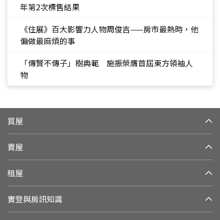
年第2次標售結果
《住展》百大影響力人物周俊吉——房市最熱時，他
偏做最麻煩的事
「傳賢不傳子」樹典範 施振榮膺首屆東方領袖人
物
買屋
賣屋
租屋
實登與房訊知識