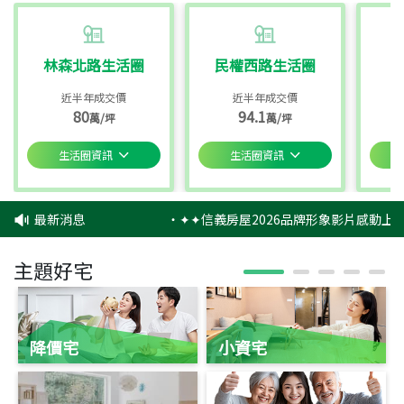
林森北路生活圈
民權西路生活圈
近半年成交價
近半年成交價
80
94.1
萬/坪
萬/坪
生活圈資訊
生活圈資訊
最新消息
‧
✦✦信義房屋2026品牌形象影片感動上映
主題好宅
降價宅
小資宅