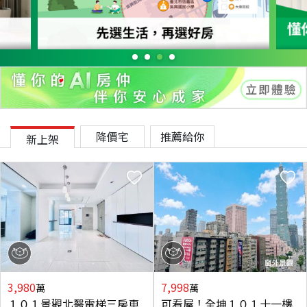
降價宅
推薦給你
新上架
3,980
7,998
萬
萬
１０１景觀北醫電梯三房車
可看屋！全坤１０１十一樓