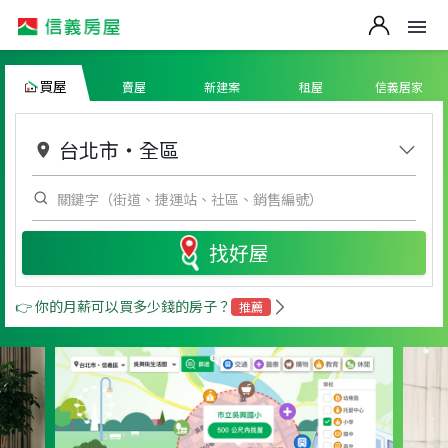
買屋
賣屋
新建案
租屋
信義居家
台北市
・
全區
找好屋
👉 你的月薪可以買多少錢的房子？
推薦