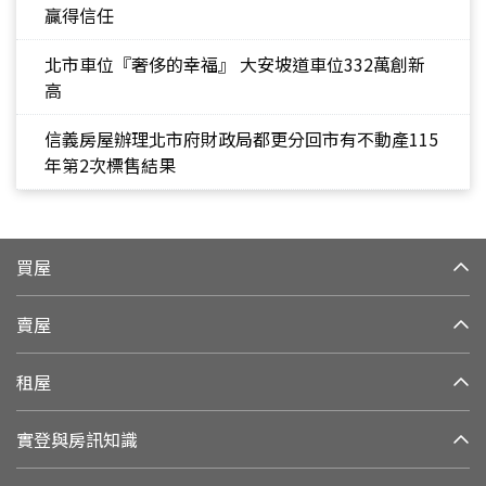
贏得信任
北市車位『奢侈的幸福』 大安坡道車位332萬創新
高
信義房屋辦理北市府財政局都更分回市有不動產115
年第2次標售結果
買屋
賣屋
租屋
實登與房訊知識