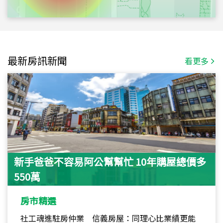
最新房訊新聞
看更多
新手爸爸不容易阿公幫幫忙 10年購屋總價多
550萬
房市精選
社工魂進駐房仲業 信義房屋：同理心比業績更能