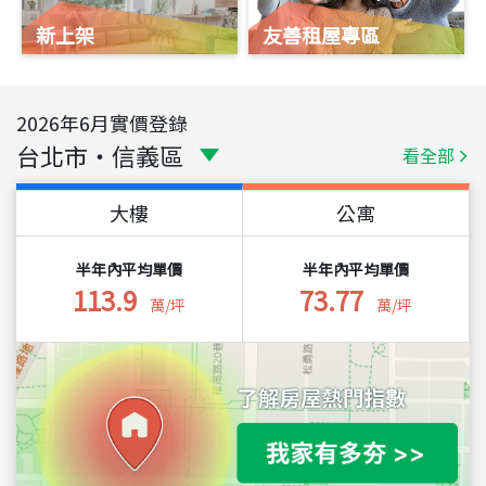
新上架
友善租屋專區
2026
年
6
月實價登錄
台北市
・
信義區
看全部
大樓
公寓
半年內平均單價
半年內平均單價
113.9
73.77
萬/坪
萬/坪