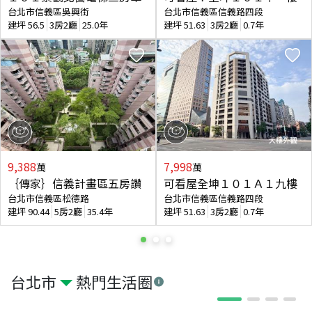
台北市信義區吳興街
台北市信義區信義路四段
建坪
56.5
3房2廳
25.0年
建坪
51.63
3房2廳
0.7年
9,388
7,998
萬
萬
｛傳家｝信義計畫區五房讚
可看屋全坤１０１Ａ１九樓
台北市信義區松德路
台北市信義區信義路四段
建坪
90.44
5房2廳
35.4年
建坪
51.63
3房2廳
0.7年
台北市
熱門生活圈