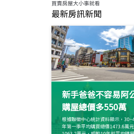
買賣房屋大小事就看
最新房訊新聞
新手爸爸不容易阿公
購屋總價多550萬
根據聯徵中心統計資料顯示，30~
年第一季平均購買總價1473.6
1063.2萬元，相較10年前平均購