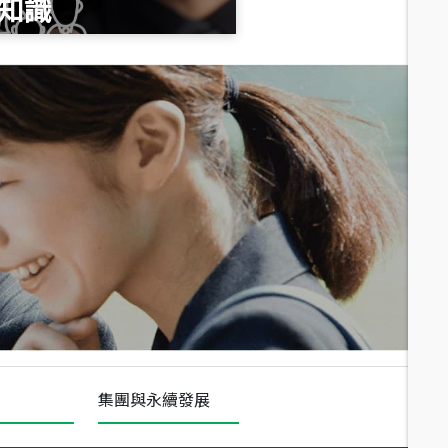
知識
總價
1,020
萬
總價
490
萬
總價
1,808
萬
集團與永續發展