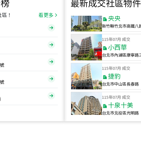
行榜
最新成交社區物件
115
年
07
月 成交
央央
社區！
看更多
新竹縣竹北市高鐵八
115
年
07
月 成交
小西華
台北市內湖區康寧路
115
年
07
月 成交
號
捷豹
台北市中山區長春路
號
115
年
07
月 成交
十泉十美
街
台北市北投區光明路
115
年
07
月 成交
四維天廈
新竹市新竹市四維路