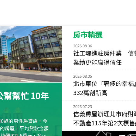
115
年
07
月 成交
菁英典藏
新竹市新竹市慈祥路
房市精選
115
年
07
月 成交
長隄
2026.08.06
新北市永和區環河西
社工魂進駐房仲業 信
業績更能贏得信任
115
年
07
月 成交
央央
2026.08.05
新竹縣竹北市高鐵八
北市車位『奢侈的幸福
115
年
07
月 成交
332萬創新高
幫幫忙 10年
小西華
台北市內湖區康寧路
2026.07.23
信義房屋辦理北市府財
115
年
07
月 成交
40歲的男性房貸族，今
不動產115年第2次標
捷豹
萬元的房屋，平均貸款金額
台北市中山區長春路
屋總價921.6萬元，多出