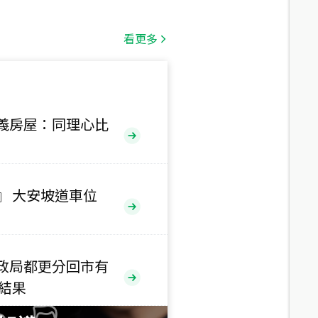
總價
1,808
萬
看更多
總價
530
萬
路二段
義房屋：同理心比
總價
5,800
萬
路
』 大安坡道車位
總價
1,938
萬
三段
政局都更分回市有
總價
售結果
1,350
萬