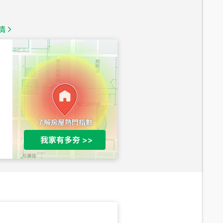
1,350
萬
情
總價
1,020
萬
總價
490
萬
總價
1,808
萬
總價
530
萬
路二段