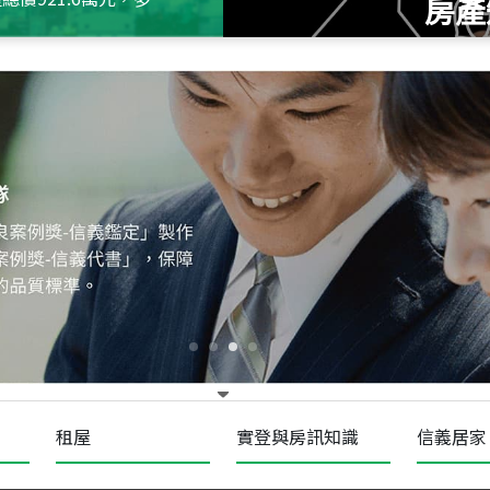
房產
115
年
07
月 成交
十泉十美
台北市北投區光明路
115
年
07
月 成交
四維天廈
新竹市新竹市四維路
115
年
07
月 成交
菁英典藏
新竹市新竹市慈祥路
租屋
實登與房訊知識
信義居家