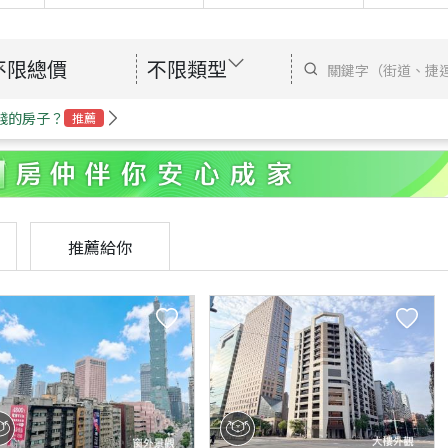
不限總價
不限類型
錢的房子？
推薦
推薦給你