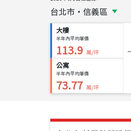
台北市
・
信義區
大樓
半年內平均單價
113.9
萬/坪
公寓
半年內平均單價
73.77
萬/坪