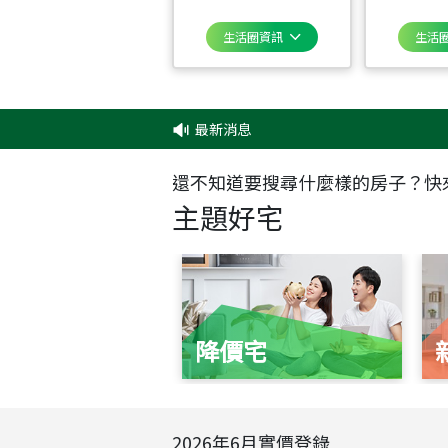
生活圈資訊
生活
最新消息
還不知道要搜尋什麼樣的房子？快
主題好宅
降價宅
2026
年
6
月實價登錄