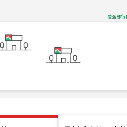
捷豹
台北市中山區長春路
看全部行
115
年
07
月 成交
十泉十美
台北市北投區光明路
115
年
07
月 成交
四維天廈
新竹市新竹市四維路
115
年
07
月 成交
菁英典藏
新竹市新竹市慈祥路
115
年
07
月 成交
長隄
新北市永和區環河西