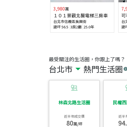
3,980
7,
萬
１０１景觀北醫電梯三房車
可
台北市信義區吳興街
台
建坪
56.5
3房2廳
25.0年
建
最受關注的生活圈，你跟上了嗎？
台北市
熱門生活圈
林森北路生活圈
民權西
近半年成交價
近半
80
94.
萬/坪