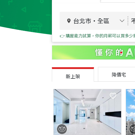
台北市
・
全區
👉 購屋能力試算，你的月薪可以買多少
降價宅
新上架