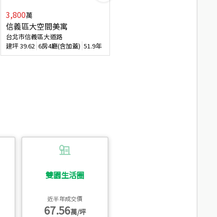
3,800
2,088
萬
萬
信義區大空間美寓
博愛精妝成家易
台北市信義區大道路
台北市信義區虎林街
建坪
39.62
6房4廳(含加蓋)
51.9年
建坪
20.47
3房2廳
56.4年
雙園生活圈
近半年成交價
67.56
萬/坪