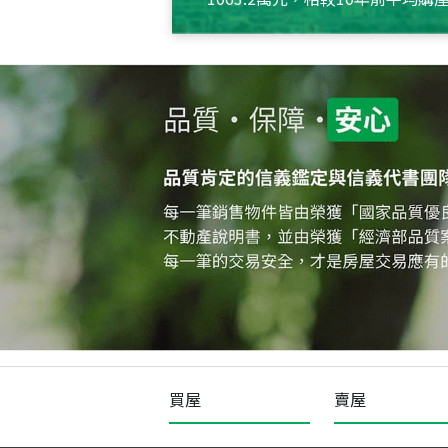
約550萬元，且貸款金額也多
買屋
賣屋