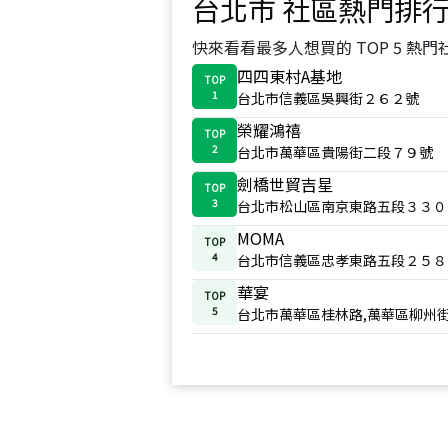
台北市
社區熱門排
快來看看最多人想買的 TOP 5 熱門
四四東村A基地
TOP
1
台北市信義區吳興街２６２號
榮耀鴻禧
TOP
2
台北市萬華區貴陽街二段７９號
劍橋世貿吉星
TOP
3
台北市松山區南京東路五段３３０
MOMA
TOP
4
台北市信義區忠孝東路五段２５８
華宴
TOP
5
台北市萬華區桂林路,萬華區柳州