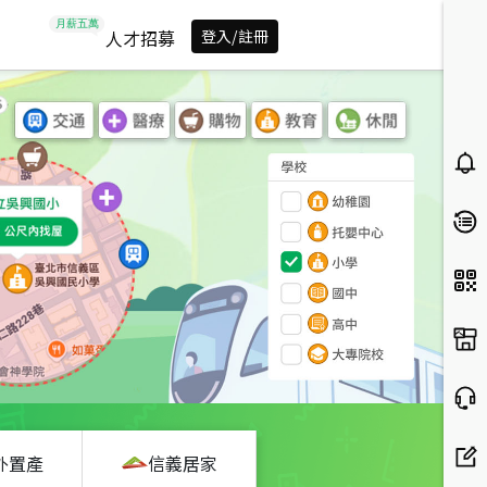
人才招募
登入/註冊
外置產
信義居家