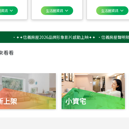
圈資訊
生活圈資訊
生活圈資訊
‧
✦✦信義房屋2026品牌形象影片感動上映✦✦
‧
信義房屋聲明稿－防詐
來看看
新上架
小資宅
115
年
07
月 成交