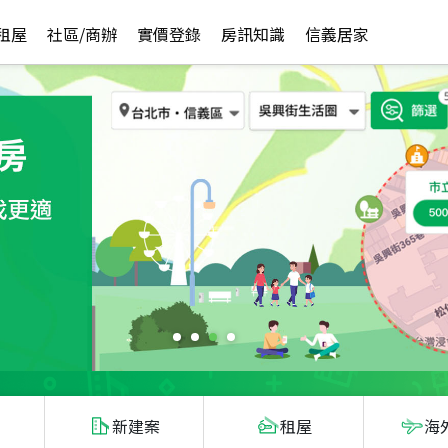
租屋
社區/商辦
實價登錄
房訊知識
信義居家
新建案
租屋
海