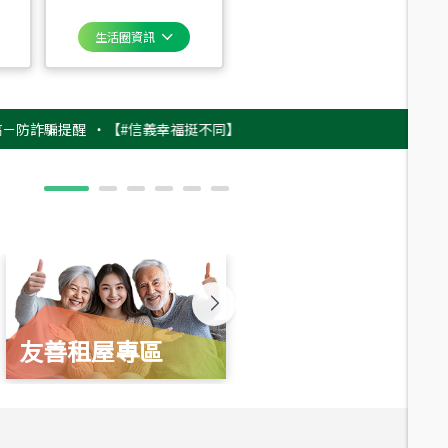
生活圈資訊
騙提醒
‧
【#信義幸福挺不同】用實力，讓升職免抽號碼牌！最新雇主品牌影
友善租屋專區
新婚起家厝
總價