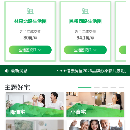
林森北路生活圈
民權西路生活圈
近半年成交價
近半年成交價
80
94.1
萬/坪
萬/坪
生活圈資訊
生活圈資訊
最新消息
‧
✦✦信義房屋2026品牌形象影片感動上
主題好宅
降價宅
小資宅