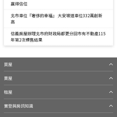
贏得信任
北市車位『奢侈的幸福』 大安坡道車位332萬創新
高
信義房屋辦理北市府財政局都更分回市有不動產115
年第2次標售結果
買屋
賣屋
租屋
實登與房訊知識