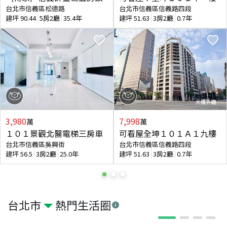
台北市信義區松德路
台北市信義區信義路四段
建坪
90.44
5房2廳
35.4年
建坪
51.63
3房2廳
0.7年
3,980
7,998
萬
萬
１０１景觀北醫電梯三房車
可看屋全坤１０１Ａ１九樓
台北市信義區吳興街
台北市信義區信義路四段
建坪
56.5
3房2廳
25.0年
建坪
51.63
3房2廳
0.7年
台北市
熱門生活圈