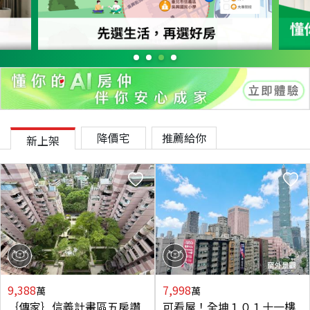
降價宅
推薦給你
新上架
9,388
7,998
萬
萬
｛傳家｝信義計畫區五房讚
可看屋！全坤１０１十一樓