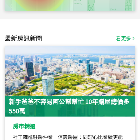
最新房訊新聞
看更多
新手爸爸不容易阿公幫幫忙 10年購屋總價多
550萬
房市精選
社工魂進駐房仲業 信義房屋：同理心比業績更能