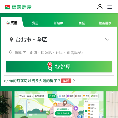
買屋
賣屋
新建案
租屋
信義居家
台北市
・
全區
找好屋
👉 你的月薪可以買多少錢的房子？
推薦