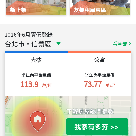
新上架
友善租屋專區
2026
年
6
月實價登錄
台北市
・
信義區
看全部
大樓
公寓
半年內平均單價
半年內平均單價
113.9
73.77
萬/坪
萬/坪