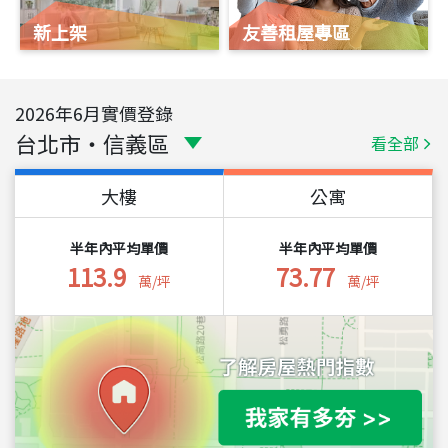
新上架
友善租屋專區
2026
年
6
月實價登錄
台北市
・
信義區
看全部
大樓
公寓
半年內平均單價
半年內平均單價
113.9
73.77
萬/坪
萬/坪