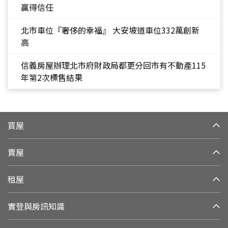
贏得信任
北市車位『奢侈的幸福』 大安坡道車位332萬創新
高
信義房屋辦理北市府財政局都更分回市有不動產115
年第2次標售結果
買屋
賣屋
租屋
實登與房訊知識