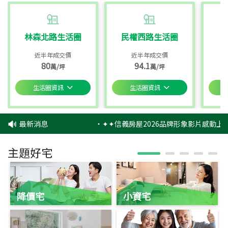
林森北路生活圈
民權西路生活圈
近半年成交價
近半年成交價
80
94.1
萬/坪
萬/坪
生活圈資訊
生活圈資訊
最新消息
‧
✦✦信義房屋2026品牌形象影片感動上映
主題好宅
降價宅
小資宅