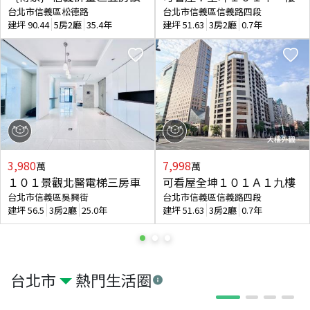
台北市信義區松德路
台北市信義區信義路四段
建坪
90.44
5房2廳
35.4年
建坪
51.63
3房2廳
0.7年
3,980
7,998
萬
萬
１０１景觀北醫電梯三房車
可看屋全坤１０１Ａ１九樓
台北市信義區吳興街
台北市信義區信義路四段
建坪
56.5
3房2廳
25.0年
建坪
51.63
3房2廳
0.7年
台北市
熱門生活圈