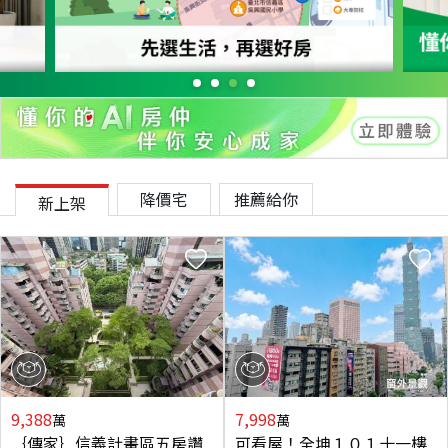
降價宅
推薦給你
新上架
9,388
7,998
萬
萬
｛傳家｝信義計畫區五房讚
可看屋！全坤１０１十一樓