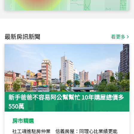
最新房訊新聞
看更多
新手爸爸不容易阿公幫幫忙 10年購屋總價多
550萬
房市精選
社工魂進駐房仲業 信義房屋：同理心比業績更能