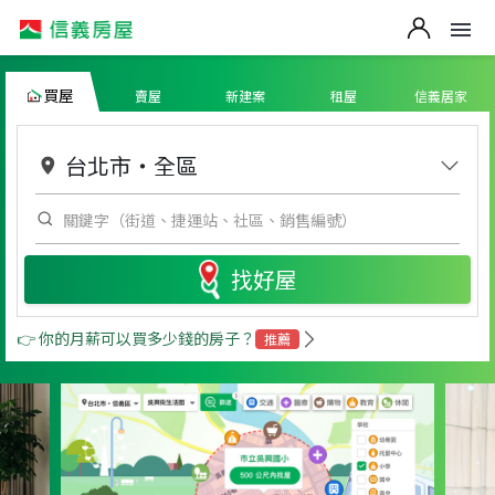
買屋
賣屋
新建案
租屋
信義居家
台北市
・
全區
找好屋
👉 你的月薪可以買多少錢的房子？
推薦