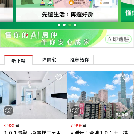
降價宅
推薦給你
新上架
3,980
7,998
萬
萬
１０１景觀北醫電梯三房車
可看屋！全坤１０１十一樓