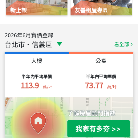
新上架
友善租屋專區
2026
年
6
月實價登錄
台北市
・
信義區
看全部
大樓
公寓
半年內平均單價
半年內平均單價
113.9
73.77
萬/坪
萬/坪