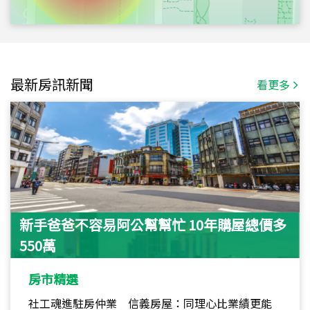
最新房訊新聞
看更多
新手爸爸不容易阿公幫幫忙 10年購屋總價多
550萬
房市精選
社工魂進駐房仲業 信義房屋：同理心比業績更能