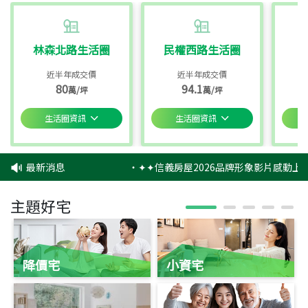
林森北路生活圈
民權西路生活圈
近半年成交價
近半年成交價
80
94.1
萬/坪
萬/坪
生活圈資訊
生活圈資訊
最新消息
‧
✦✦信義房屋2026品牌形象影片感動上映
主題好宅
降價宅
小資宅