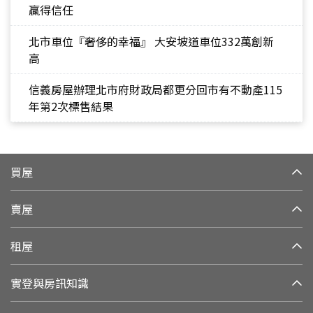
贏得信任
北市車位『奢侈的幸福』 大安坡道車位332萬創新
高
信義房屋辦理北市府財政局都更分回市有不動產115
年第2次標售結果
買屋
賣屋
租屋
實登與房訊知識