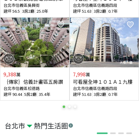
台北市信義區吳興街
台北市信義區信義路四段
建坪
56.5
3房2廳
25.0年
建坪
51.63
3房2廳
0.7年
9,388
7,998
萬
萬
｛傳家｝信義計畫區五房讚
可看屋全坤１０１Ａ１九樓
台北市信義區松德路
台北市信義區信義路四段
建坪
90.44
5房2廳
35.4年
建坪
51.63
3房2廳
0.7年
台北市
熱門生活圈