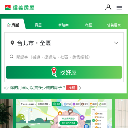
買屋
賣屋
新建案
租屋
信義居家
台北市
・
全區
找好屋
👉 你的月薪可以買多少錢的房子？
推薦