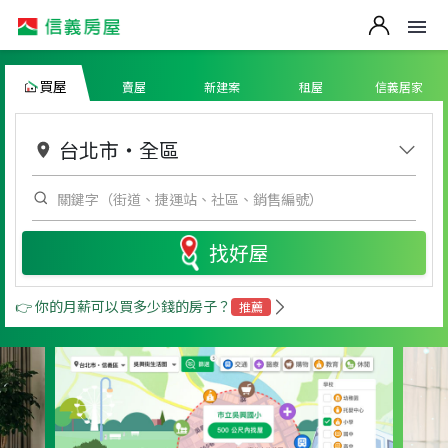
買屋
賣屋
新建案
租屋
信義居家
台北市
・
全區
找好屋
👉 你的月薪可以買多少錢的房子？
推薦