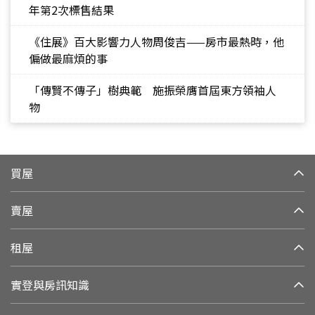
年第2次標售結果
《住展》百大影響力人物周俊吉——房市最熱時，他
偏做最麻煩的事
「傳賢不傳子」樹典範 施振榮膺首屆東方領袖人
物
買屋
賣屋
租屋
實登與房訊知識