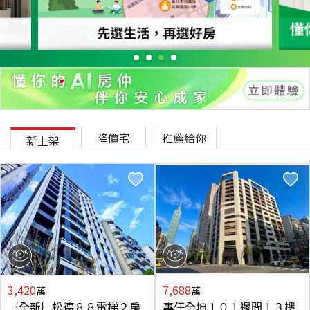
降價宅
推薦給你
新上架
3,420
7,688
萬
萬
｛全新｝松德８８電梯２房
專任全坤１０１邊間１３樓