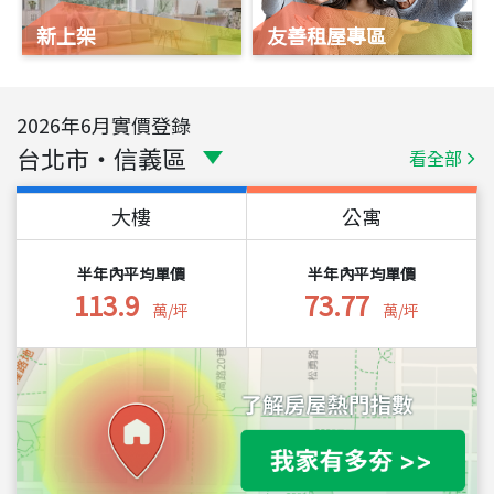
新上架
友善租屋專區
2026
年
6
月實價登錄
台北市
・
信義區
看全部
大樓
公寓
半年內平均單價
半年內平均單價
113.9
73.77
萬/坪
萬/坪