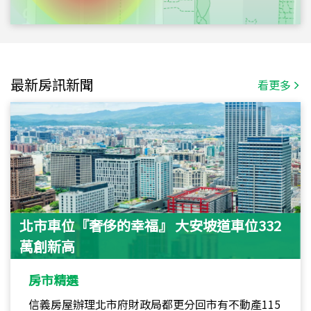
最新房訊新聞
看更多
北市車位『奢侈的幸福』 大安坡道車位332
萬創新高
房市精選
信義房屋辦理北市府財政局都更分回市有不動產115