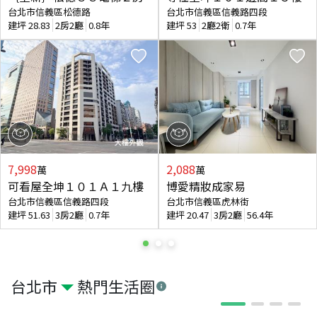
台北市信義區松德路
台北市信義區信義路四段
建坪
28.83
2房2廳
0.8年
建坪
53
2廳2衛
0.7年
7,998
2,088
萬
萬
可看屋全坤１０１Ａ１九樓
博愛精妝成家易
台北市信義區信義路四段
台北市信義區虎林街
建坪
51.63
3房2廳
0.7年
建坪
20.47
3房2廳
56.4年
台北市
熱門生活圈