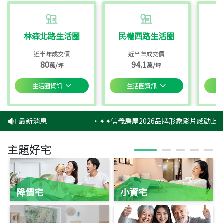
林森北路生活圈
民權西路生活圈
近半年成交價
近半年成交價
80
94.1
萬/坪
萬/坪
生活圈資訊
生活圈資訊
最新消息
‧
✦✦信義房屋2026品牌形象影片感動上映
主題好宅
降價宅
小資宅