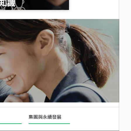
知識
總價
1,020
萬
總價
490
萬
總價
1,808
萬
集團與永續發展