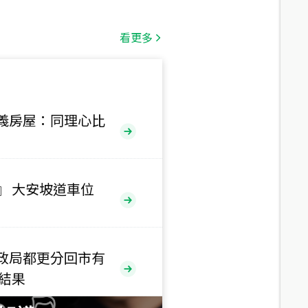
總價
1,808
萬
看更多
總價
530
萬
路二段
義房屋：同理心比
總價
5,800
萬
路
』 大安坡道車位
總價
1,938
萬
三段
政局都更分回市有
總價
售結果
1,350
萬