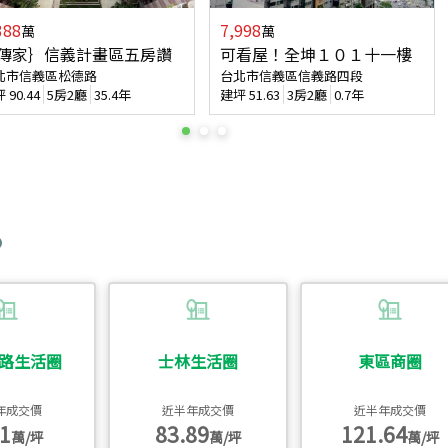
388
7,998
萬
萬
傳家｝信義計畫區五房讚
可看屋！全坤１０１十一樓
北市信義區松德路
台北市信義區信義路四段
坪
90.44
5房2廳
35.4年
建坪
51.63
3房2廳
0.7年
路生活圈
士林生活圈
東區商圈
年成交價
近半年成交價
近半年成交價
1
83.89
121.64
萬/坪
萬/坪
萬/坪