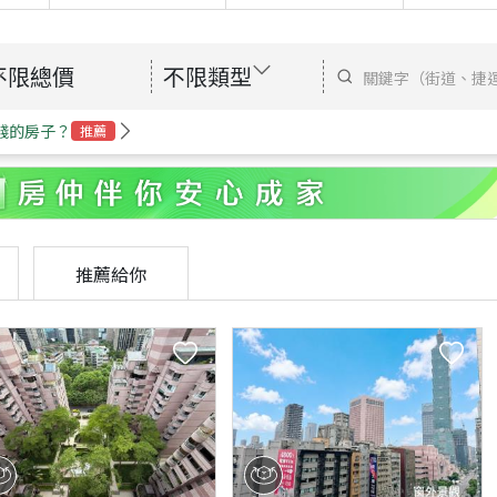
不限總價
不限類型
錢的房子？
推薦
推薦給你