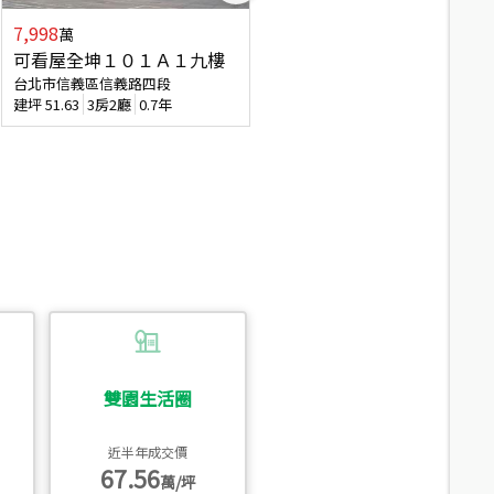
7,998
3,800
萬
萬
可看屋全坤１０１Ａ１九樓
信義區大空間美寓
台北市信義區信義路四段
台北市信義區大道路
建坪
51.63
3房2廳
0.7年
建坪
39.62
6房4廳(含加蓋)
51.9
雙園生活圈
近半年成交價
67.56
萬/坪