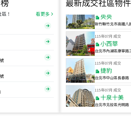
行榜
最新成交社區物件
115
年
07
月 成交
央央
社區！
看更多
新竹縣竹北市高鐵八
115
年
07
月 成交
小西華
台北市內湖區康寧路
115
年
07
月 成交
號
捷豹
台北市中山區長春路
號
115
年
07
月 成交
十泉十美
街
台北市北投區光明路
115
年
07
月 成交
四維天廈
新竹市新竹市四維路