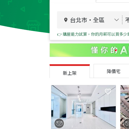
台北市
・
全區
👉 購屋能力試算，你的月薪可以買多少
降價宅
新上架