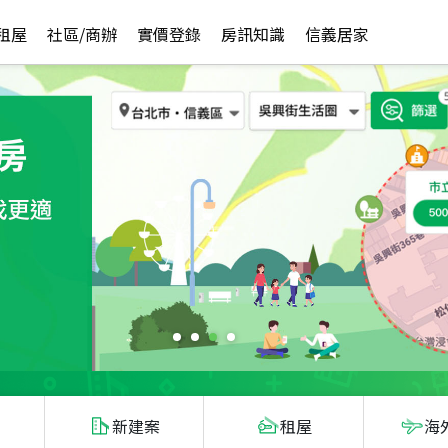
租屋
社區/商辦
實價登錄
房訊知識
信義居家
新建案
租屋
海