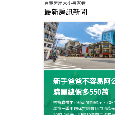
買賣房屋大小事就看
最新房訊新聞
新手爸爸不容易阿公
購屋總價多550萬
根據聯徵中心統計資料顯示，30~
年第一季平均購買總價1473.6
1063.2萬元，相較10年前平均購