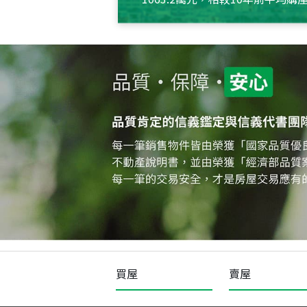
約550萬元，且貸款金額也多
買屋
賣屋