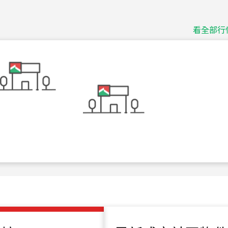
捷豹
台北市中山區長春路
看全部行
115
年
07
月 成交
十泉十美
台北市北投區光明路
115
年
07
月 成交
四維天廈
新竹市新竹市四維路
115
年
07
月 成交
菁英典藏
新竹市新竹市慈祥路
115
年
07
月 成交
長隄
新北市永和區環河西