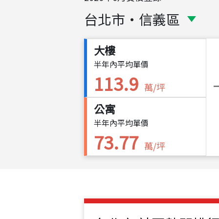
台北市
・
信義區
大樓
半年內平均單價
113.9
萬/坪
公寓
半年內平均單價
73.77
萬/坪