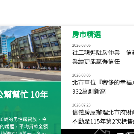
115
年
07
月 成交
菁英典藏
新竹市新竹市慈祥路
房市精選
115
年
07
月 成交
長隄
2026.08.06
新北市永和區環河西
社工魂進駐房仲業 信
業績更能贏得信任
115
年
07
月 成交
央央
2026.08.05
新竹縣竹北市高鐵八
北市車位『奢侈的幸福
115
年
07
月 成交
332萬創新高
幫幫忙 10年
小西華
台北市內湖區康寧路
2026.07.23
信義房屋辦理北市府財
115
年
07
月 成交
40歲的男性房貸族，今
不動產115年第2次標
捷豹
萬元的房屋，平均貸款金額
台北市中山區長春路
屋總價921.6萬元，多出