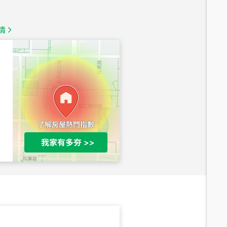
1,350
萬
情
總價
1,020
萬
總價
490
萬
總價
1,808
萬
總價
530
萬
路二段