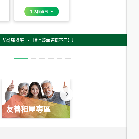
生活圈資訊
提醒
‧
【#信義幸福挺不同】用實力，讓升職免抽號碼牌！最新雇主品牌影片
友善租屋專區
新婚起家厝
總價