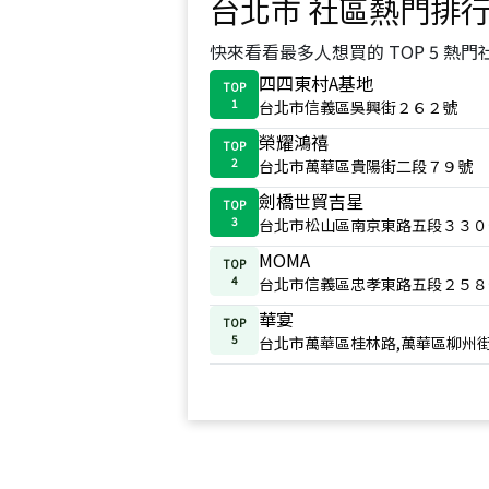
台北市
社區熱門排
快來看看最多人想買的 TOP 5 熱門
四四東村A基地
TOP
1
台北市信義區吳興街２６２號
榮耀鴻禧
TOP
2
台北市萬華區貴陽街二段７９號
劍橋世貿吉星
TOP
3
台北市松山區南京東路五段３３０
MOMA
TOP
4
台北市信義區忠孝東路五段２５８
華宴
TOP
5
台北市萬華區桂林路,萬華區柳州