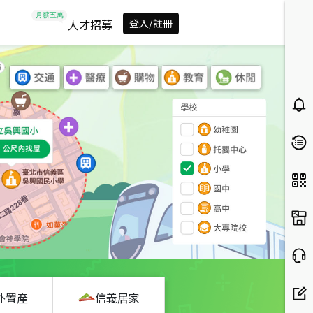
人才招募
登入/註冊
外置產
信義居家