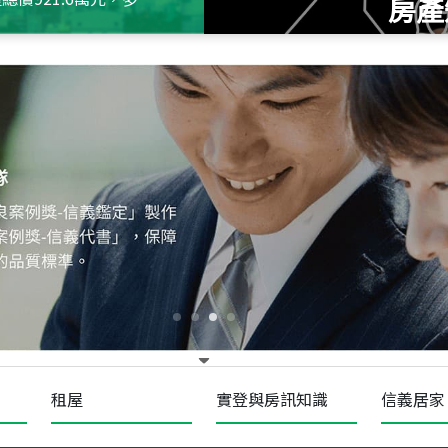
房產
115
年
07
月 成交
十泉十美
台北市北投區光明路
115
年
07
月 成交
四維天廈
新竹市新竹市四維路
115
年
07
月 成交
菁英典藏
新竹市新竹市慈祥路
租屋
實登與房訊知識
信義居家