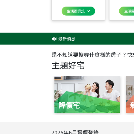
生活圈資訊
生活
最新消息
‧
還不知道要搜尋什麼樣的房子？快
主題好宅
降價宅
2026
年
6
月實價登錄