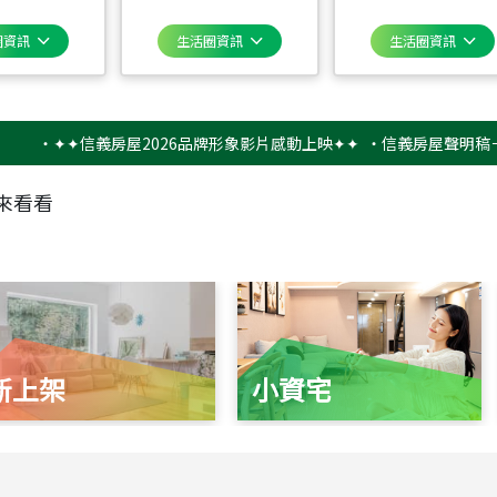
圈資訊
生活圈資訊
生活圈資訊
✦✦信義房屋2026品牌形象影片感動上映✦✦
‧
信義房屋聲明稿－防詐騙
來看看
新上架
小資宅
115
年
07
月 成交