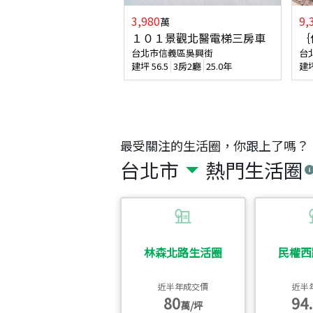
3,980
9,
萬
１０１景觀北醫電梯三房車
｛
台北市信義區吳興街
台
建坪
56.5
3房2廳
25.0年
建
最受關注的生活圈，你跟上了嗎？
台北市
熱門生活圈
林森北路生活圈
民權西
近半年成交價
近半
80
94.
萬/坪