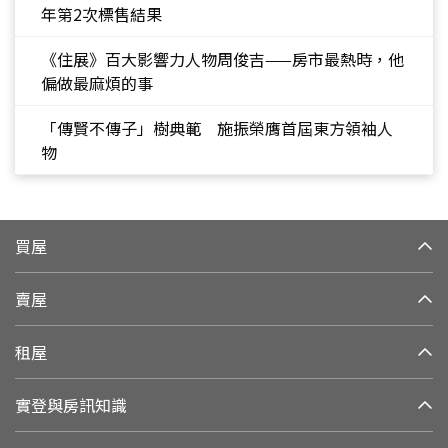
年第2次標售結果
《住展》百大影響力人物周俊吉——房市最熱時，他
偏做最麻煩的事
「傳賢不傳子」樹典範 施振榮膺首屆東方領袖人
物
買屋
賣屋
租屋
實登與房訊知識