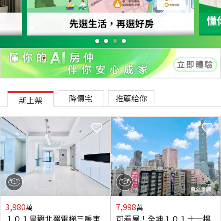
降價宅
推薦給你
新上架
3,980
7,998
萬
萬
１０１景觀北醫電梯三房車
可看屋！全坤１０１十一樓