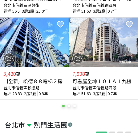
台北市信義區吳興街
台北市信義區信義路四段
建坪
56.5
3房2廳
25.0年
建坪
51.63
3房2廳
0.7年
3,420
7,998
萬
萬
｛全新｝松德８８電梯２房
可看屋全坤１０１Ａ１九樓
台北市信義區松德路
台北市信義區信義路四段
建坪
28.83
2房2廳
0.8年
建坪
51.63
3房2廳
0.7年
台北市
熱門生活圈