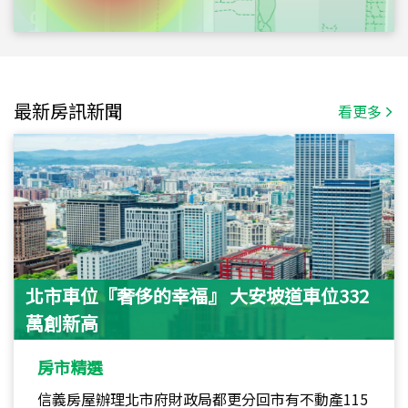
最新房訊新聞
看更多
北市車位『奢侈的幸福』 大安坡道車位332
萬創新高
房市精選
信義房屋辦理北市府財政局都更分回市有不動產115