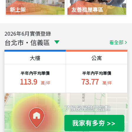
新上架
友善租屋專區
2026
年
6
月實價登錄
台北市
・
信義區
看全部
大樓
公寓
半年內平均單價
半年內平均單價
113.9
73.77
萬/坪
萬/坪