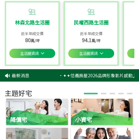
林森北路生活圈
民權西路生活圈
近半年成交價
近半年成交價
80
94.1
萬/坪
萬/坪
生活圈資訊
生活圈資訊
最新消息
‧
✦✦信義房屋2026品牌形象影片感動上映
主題好宅
降價宅
小資宅