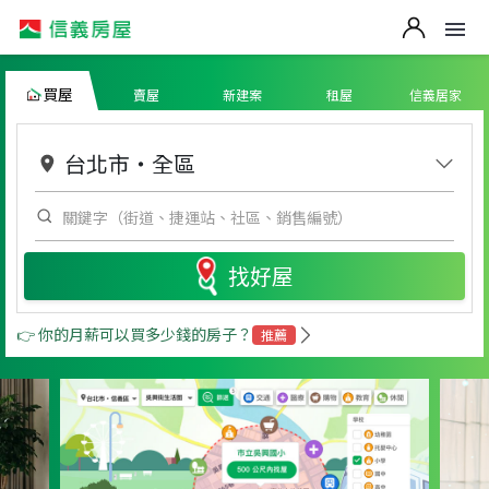
買屋
賣屋
新建案
租屋
信義居家
台北市
・
全區
找好屋
👉 你的月薪可以買多少錢的房子？
推薦