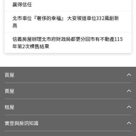
贏得信任
北市車位『奢侈的幸福』 大安坡道車位332萬創新
高
信義房屋辦理北市府財政局都更分回市有不動產115
年第2次標售結果
買屋
賣屋
租屋
實登與房訊知識