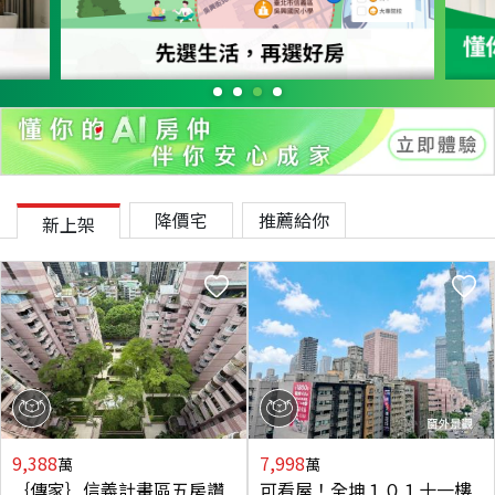
降價宅
推薦給你
新上架
9,388
7,998
萬
萬
｛傳家｝信義計畫區五房讚
可看屋！全坤１０１十一樓