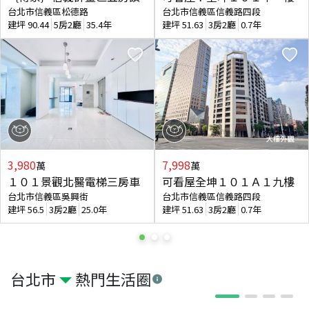
台北市信義區松德路
台北市信義區信義路四段
建坪
90.44
5房2廳
35.4年
建坪
51.63
3房2廳
0.7年
3,980
7,998
萬
萬
１０１景觀北醫電梯三房車
可看屋全坤１０１Ａ１九樓
台北市信義區吳興街
台北市信義區信義路四段
建坪
56.5
3房2廳
25.0年
建坪
51.63
3房2廳
0.7年
台北市
熱門生活圈