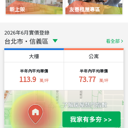
新上架
友善租屋專區
2026
年
6
月實價登錄
台北市
・
信義區
看全部
大樓
公寓
半年內平均單價
半年內平均單價
113.9
73.77
萬/坪
萬/坪