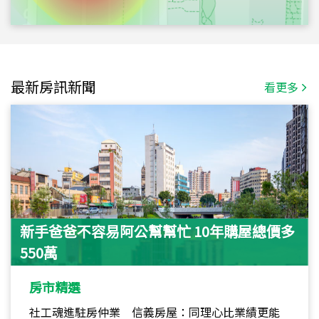
最新房訊新聞
看更多
新手爸爸不容易阿公幫幫忙 10年購屋總價多
550萬
房市精選
社工魂進駐房仲業 信義房屋：同理心比業績更能