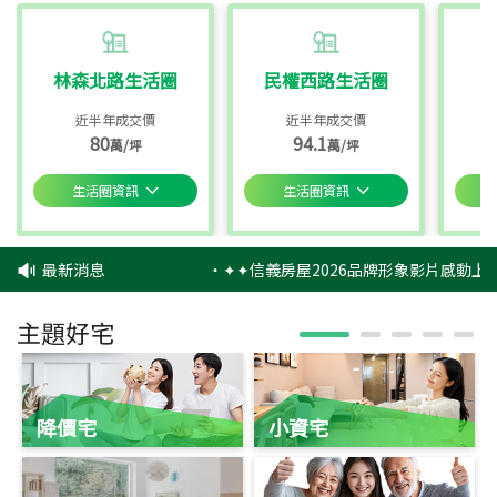
林森北路生活圈
民權西路生活圈
近半年成交價
近半年成交價
80
94.1
萬/坪
萬/坪
生活圈資訊
生活圈資訊
最新消息
‧
✦✦信義房屋2026品牌形象影片感動上映
主題好宅
降價宅
小資宅