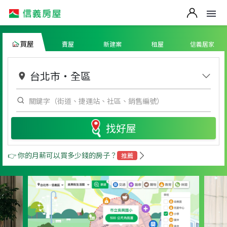
買屋
賣屋
新建案
租屋
信義居家
台北市
・
全區
找好屋
👉 你的月薪可以買多少錢的房子？
推薦