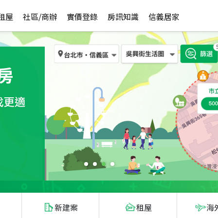
租屋
社區/商辦
實價登錄
房訊知識
信義居家
新建案
租屋
海