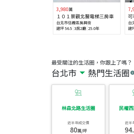
3,980
7,
萬
１０１景觀北醫電梯三房車
可
台北市信義區吳興街
台
建坪
56.5
3房2廳
25.0年
建
最受關注的生活圈，你跟上了嗎？
台北市
熱門生活圈
林森北路生活圈
民權西
近半年成交價
近半
80
94.
萬/坪