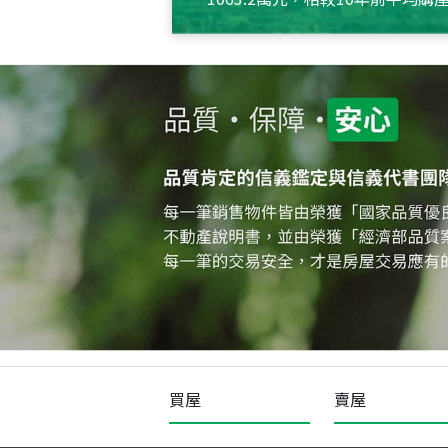
約550萬元，且貸款金額也多
買屋
賣屋