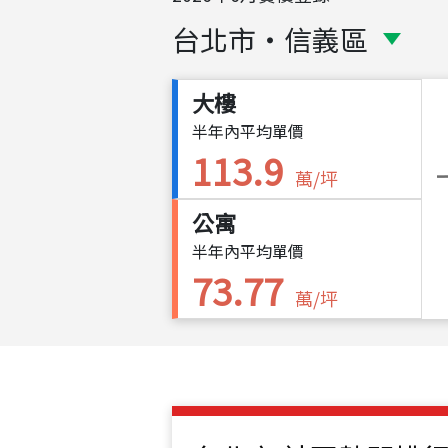
台北市
・
信義區
大樓
半年內平均單價
113.9
萬/坪
公寓
半年內平均單價
73.77
萬/坪