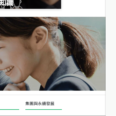
知識
總價
1,020
萬
總價
490
萬
總價
1,808
萬
集團與永續發展