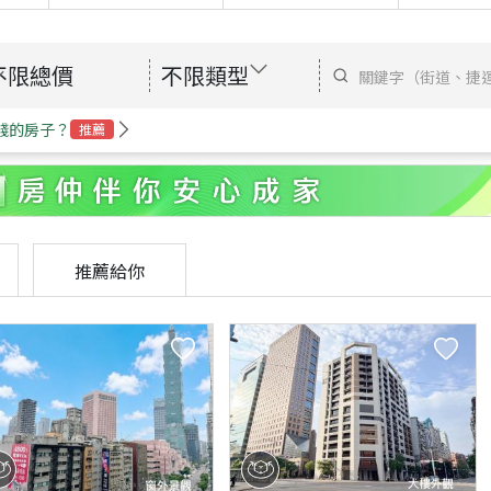
不限總價
不限類型
錢的房子？
推薦
推薦給你