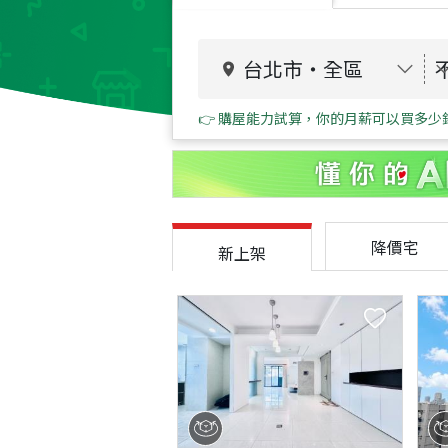
台北市
・
全區
👉 購屋能力試算，你的月薪可以買多少
降價宅
新上架