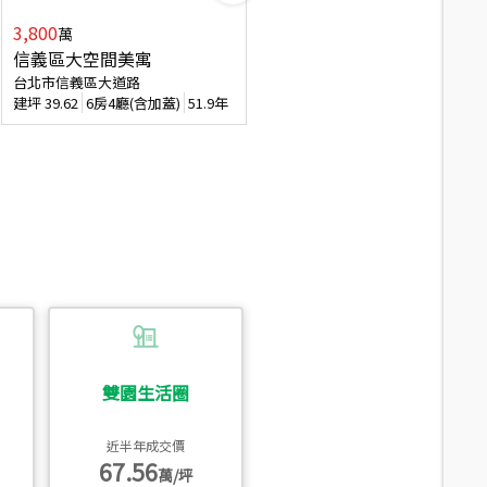
3,800
2,088
萬
萬
信義區大空間美寓
博愛精妝成家易
台北市信義區大道路
台北市信義區虎林街
建坪
39.62
6房4廳(含加蓋)
51.9年
建坪
20.47
3房2廳
56.4年
雙園生活圈
近半年成交價
67.56
萬/坪