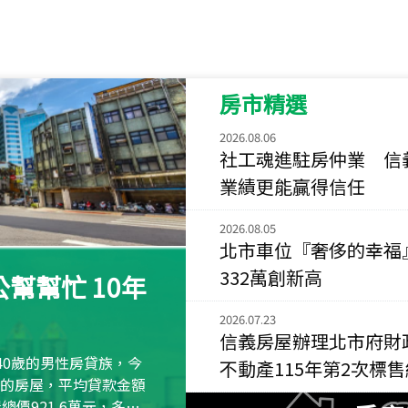
115
年
07
月 成交
菁英典藏
新竹市新竹市慈祥路
房市精選
115
年
07
月 成交
長隄
2026.08.06
社工魂進駐房仲業 信
新北市永和區環河西
業績更能贏得信任
115
年
07
月 成交
央央
2026.08.05
新竹縣竹北市高鐵八
北市車位『奢侈的幸福
332萬創新高
115
年
07
月 成交
幫幫忙 10年
小西華
2026.07.23
台北市內湖區康寧路
信義房屋辦理北市府財
40歲的男性房貸族，今
115
年
07
月 成交
不動產115年第2次標
捷豹
萬元的房屋，平均貸款金額
屋總價921.6萬元，多出
台北市中山區長春路