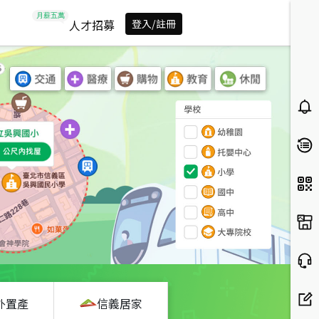
人才招募
登入/註冊
外置產
信義居家