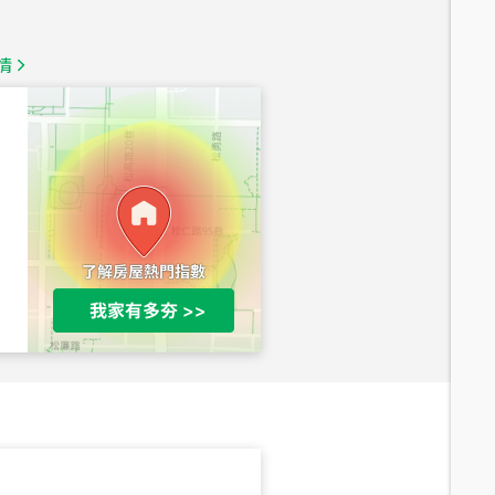
總價
1,350
萬
情
總價
1,020
萬
總價
490
萬
總價
1,808
萬
總價
530
萬
路二段