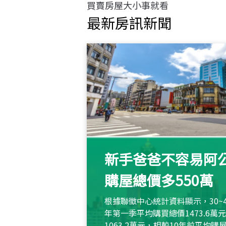
買賣房屋大小事就看
最新房訊新聞
新手爸爸不容易阿公
購屋總價多550萬
根據聯徵中心統計資料顯示，30~
年第一季平均購買總價1473.6
1063.2萬元，相較10年前平均購