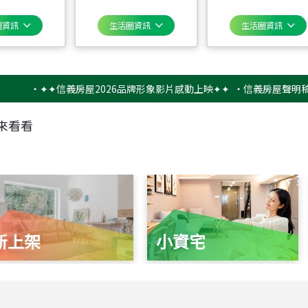
圈資訊
生活圈資訊
生活圈資訊
‧
✦✦信義房屋2026品牌形象影片感動上映✦✦
‧
信義房屋聲明稿－防
來看看
新上架
小資宅