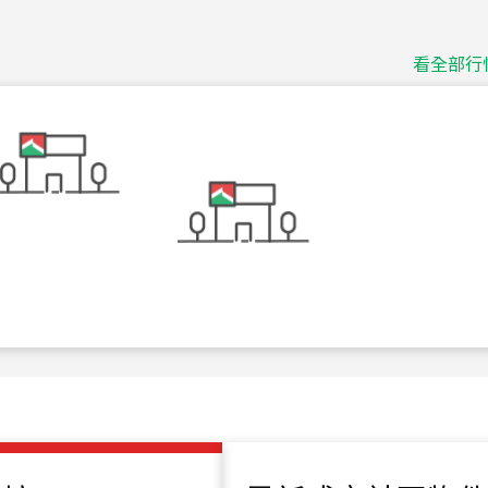
115
年
07
月 成交
捷豹
台北市中山區長春路
看全部行
115
年
07
月 成交
十泉十美
台北市北投區光明路
115
年
07
月 成交
四維天廈
新竹市新竹市四維路
115
年
07
月 成交
菁英典藏
新竹市新竹市慈祥路
115
年
07
月 成交
長隄
新北市永和區環河西