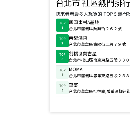
台北市
社區熱門排
快來看看最多人想買的 TOP 5 熱門
四四東村A基地
TOP
1
台北市信義區吳興街２６２號
榮耀鴻禧
TOP
2
台北市萬華區貴陽街二段７９號
劍橋世貿吉星
TOP
3
台北市松山區南京東路五段３３０
MOMA
TOP
4
台北市信義區忠孝東路五段２５８
華宴
TOP
5
台北市萬華區桂林路,萬華區柳州