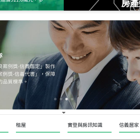
房產
115
年
07
月 成交
十泉十美
台北市北投區光明路
115
年
07
月 成交
四維天廈
新竹市新竹市四維路
115
年
07
月 成交
菁英典藏
新竹市新竹市慈祥路
租屋
實登與房訊知識
信義居家