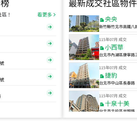
行榜
最新成交社區物件
115
年
07
月 成交
央央
社區！
看更多
新竹縣竹北市高鐵八
115
年
07
月 成交
小西華
台北市內湖區康寧路
115
年
07
月 成交
號
捷豹
台北市中山區長春路
號
115
年
07
月 成交
十泉十美
街
台北市北投區光明路
115
年
07
月 成交
四維天廈
新竹市新竹市四維路