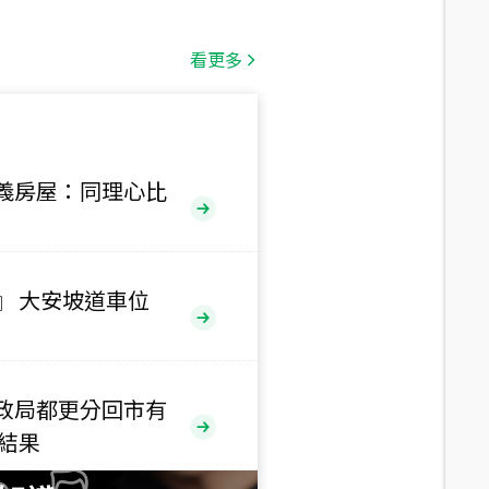
總價
1,808
萬
看更多
總價
530
萬
義房屋：同理心比
路二段
總價
5,800
萬
路
』 大安坡道車位
總價
1,938
萬
三段
政局都更分回市有
總價
售結果
1,350
萬