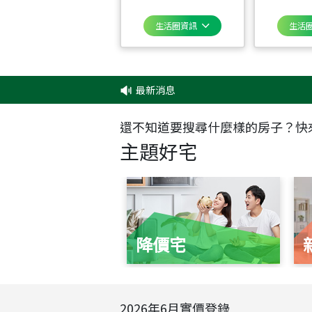
生活圈資訊
生活
最新消息
還不知道要搜尋什麼樣的房子？快
主題好宅
降價宅
2026
年
6
月實價登錄