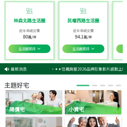
林森北路生活圈
民權西路生活圈
近半年成交價
近半年成交價
80
94.1
萬/坪
萬/坪
生活圈資訊
生活圈資訊
最新消息
‧
✦✦信義房屋2026品牌形象影片感動上映
主題好宅
降價宅
小資宅