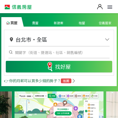
買屋
賣屋
新建案
租屋
信義居家
台北市
・
全區
找好屋
👉 你的月薪可以買多少錢的房子？
推薦