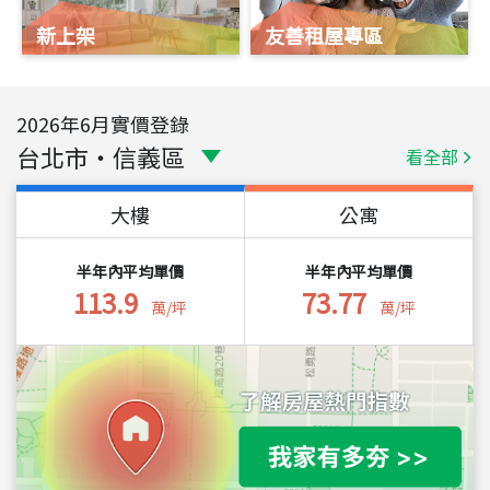
新上架
友善租屋專區
2026
年
6
月實價登錄
台北市
・
信義區
看全部
大樓
公寓
半年內平均單價
半年內平均單價
113.9
73.77
萬/坪
萬/坪