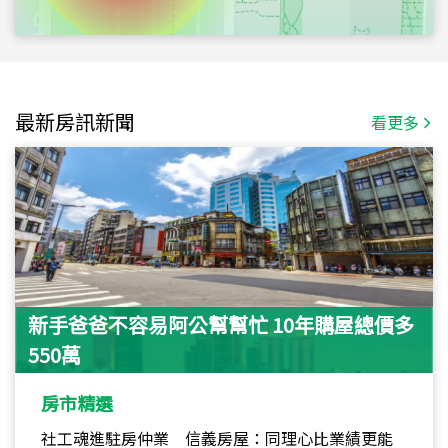
最新房訊新聞
看更多
新手爸爸不容易阿公幫幫忙 10年購屋總價多
550萬
房市精選
社工魂進駐房仲業 信義房屋：同理心比業績更能