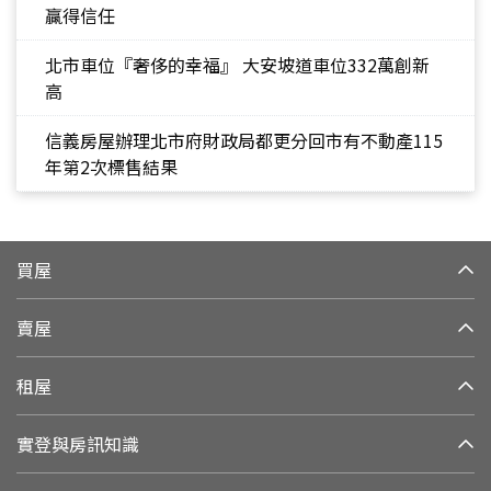
贏得信任
北市車位『奢侈的幸福』 大安坡道車位332萬創新
高
信義房屋辦理北市府財政局都更分回市有不動產115
年第2次標售結果
買屋
賣屋
租屋
實登與房訊知識