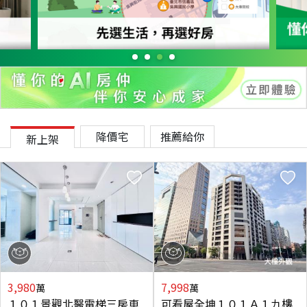
降價宅
推薦給你
新上架
3,980
7,998
萬
萬
１０１景觀北醫電梯三房車
可看屋全坤１０１Ａ１九樓