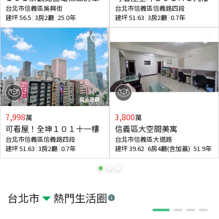
台北市信義區吳興街
台北市信義區信義路四段
建坪
56.5
3房2廳
25.0年
建坪
51.63
3房2廳
0.7年
7,998
3,800
萬
萬
可看屋！全坤１０１十一樓
信義區大空間美寓
台北市信義區信義路四段
台北市信義區大道路
建坪
51.63
3房2廳
0.7年
建坪
39.62
6房4廳(含加蓋)
51.9年
台北市
熱門生活圈