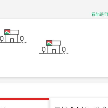
捷豹
台北市中山區長春路
看全部行
115
年
07
月 成交
十泉十美
台北市北投區光明路
115
年
07
月 成交
四維天廈
新竹市新竹市四維路
115
年
07
月 成交
菁英典藏
新竹市新竹市慈祥路
115
年
07
月 成交
長隄
新北市永和區環河西