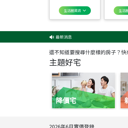
生活圈資訊
生活
最新消息
‧
還不知道要搜尋什麼樣的房子？快
主題好宅
降價宅
2026
年
6
月實價登錄