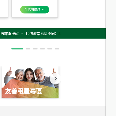
生活圈資訊
提醒
‧
【#信義幸福挺不同】用實力，讓升職免抽號碼牌！最新雇主品牌影片上
友善租屋專區
新婚起家厝
總價