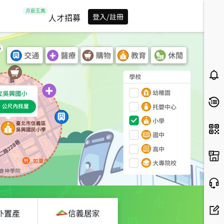
人才招募
登入/註冊
外置產
信義居家