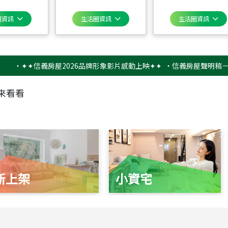
圈資訊
生活圈資訊
生活圈資訊
✦✦信義房屋2026品牌形象影片感動上映✦✦
‧
信義房屋聲明稿－防詐騙
來看看
新上架
小資宅
115
年
07
月 成交