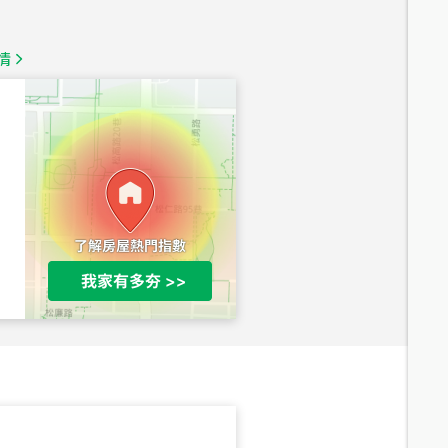
1,350
萬
情
總價
1,020
萬
總價
490
萬
總價
1,808
萬
總價
530
萬
路二段