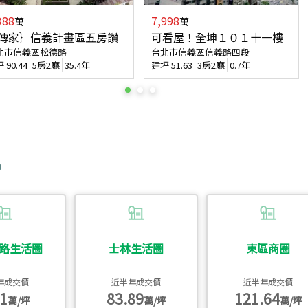
388
7,998
萬
萬
傳家｝信義計畫區五房讚
可看屋！全坤１０１十一樓
北市信義區松德路
台北市信義區信義路四段
坪
90.44
5房2廳
35.4年
建坪
51.63
3房2廳
0.7年
路生活圈
士林生活圈
東區商圈
年成交價
近半年成交價
近半年成交價
1
83.89
121.64
萬/坪
萬/坪
萬/坪