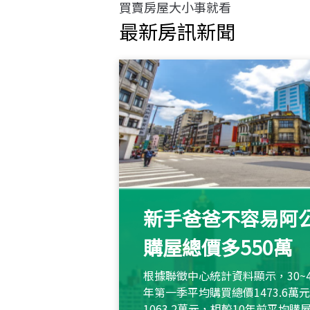
買賣房屋大小事就看
最新房訊新聞
新手爸爸不容易阿公
購屋總價多550萬
根據聯徵中心統計資料顯示，30~
年第一季平均購買總價1473.6
1063.2萬元，相較10年前平均購