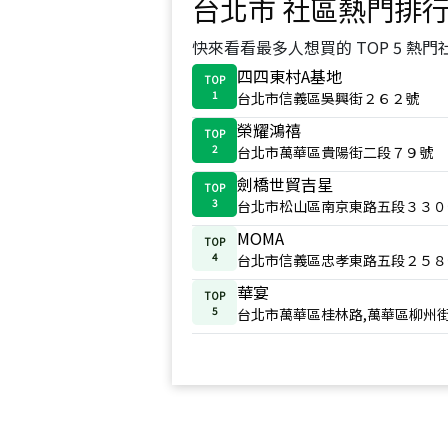
台北市
社區熱門排
快來看看最多人想買的 TOP 5 熱門
四四東村A基地
TOP
1
台北市信義區吳興街２６２號
榮耀鴻禧
TOP
2
台北市萬華區貴陽街二段７９號
劍橋世貿吉星
TOP
3
台北市松山區南京東路五段３３０
MOMA
TOP
4
台北市信義區忠孝東路五段２５８
華宴
TOP
5
台北市萬華區桂林路,萬華區柳州