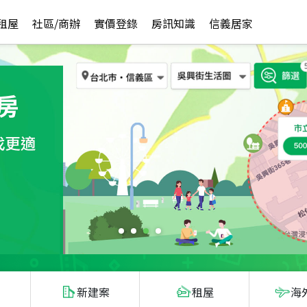
租屋
社區/商辦
實價登錄
房訊知識
信義居家
新建案
租屋
海