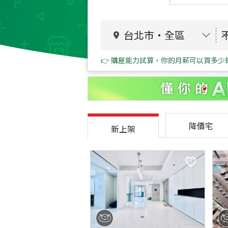
台北市
・
全區
👉 購屋能力試算，你的月薪可以買多少
降價宅
新上架