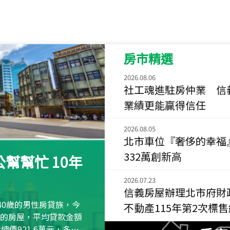
115
年
07
月 成交
菁英典藏
新竹市新竹市慈祥路
房市精選
115
年
07
月 成交
長隄
2026.08.06
新北市永和區環河西
社工魂進駐房仲業 信
業績更能贏得信任
115
年
07
月 成交
央央
2026.08.05
新竹縣竹北市高鐵八
北市車位『奢侈的幸福
115
年
07
月 成交
332萬創新高
幫幫忙 10年
小西華
台北市內湖區康寧路
2026.07.23
信義房屋辦理北市府財
115
年
07
月 成交
40歲的男性房貸族，今
不動產115年第2次標
捷豹
萬元的房屋，平均貸款金額
台北市中山區長春路
屋總價921.6萬元，多出