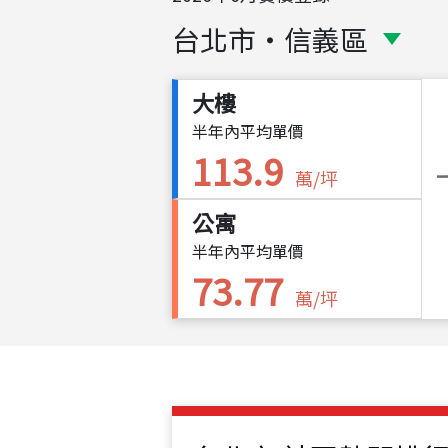
台北市
・
信義區
大樓
半年內平均單價
113.9
萬/坪
公寓
半年內平均單價
73.77
萬/坪