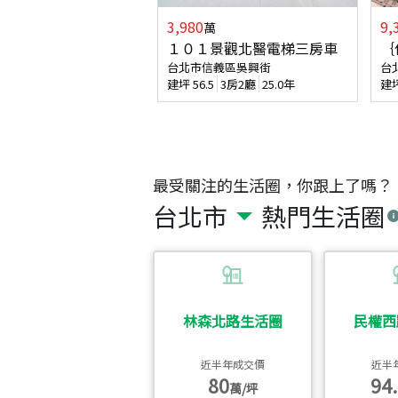
3,980
9,
萬
１０１景觀北醫電梯三房車
｛
台北市信義區吳興街
台
建坪
56.5
3房2廳
25.0年
建
最受關注的生活圈，你跟上了嗎？
台北市
熱門生活圈
林森北路生活圈
民權西
近半年成交價
近半
80
94.
萬/坪