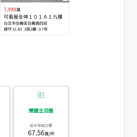
7,998
3,800
萬
萬
可看屋全坤１０１Ａ１九樓
信義區大空間美寓
台北市信義區信義路四段
台北市信義區大道路
建坪
51.63
3房2廳
0.7年
建坪
39.62
6房4廳(含加蓋)
51.9
雙園生活圈
近半年成交價
67.56
萬/坪