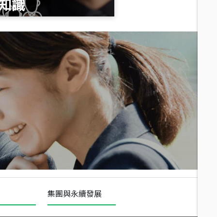
知識
總價
1,020
萬
總價
490
萬
總價
1,808
萬
集團與永續發展