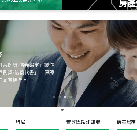
房產
115
年
07
月 成交
十泉十美
台北市北投區光明路
115
年
07
月 成交
四維天廈
新竹市新竹市四維路
115
年
07
月 成交
菁英典藏
新竹市新竹市慈祥路
租屋
實登與房訊知識
信義居家