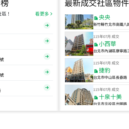
行榜
最新成交社區物件
115
年
07
月 成交
央央
社區！
看更多
新竹縣竹北市高鐵八
115
年
07
月 成交
小西華
台北市內湖區康寧路
115
年
07
月 成交
號
捷豹
台北市中山區長春路
號
115
年
07
月 成交
十泉十美
街
台北市北投區光明路
115
年
07
月 成交
四維天廈
新竹市新竹市四維路