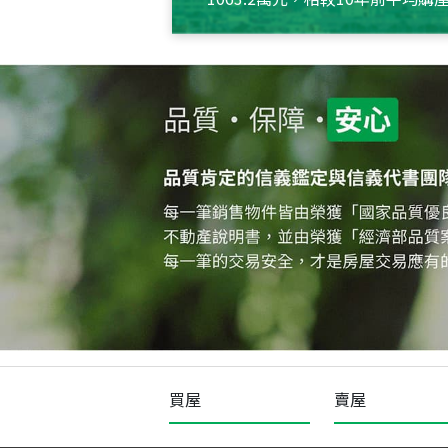
約550萬元，且貸款金額也多
買屋
賣屋