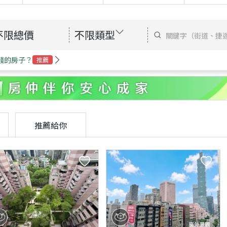
不限總價
不限類型
錢的房子？
推薦
推薦給你