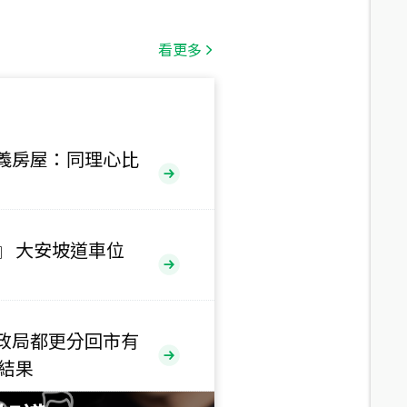
總價
1,808
萬
看更多
總價
530
萬
路二段
義房屋：同理心比
總價
5,800
萬
路
』 大安坡道車位
總價
1,938
萬
三段
政局都更分回市有
總價
售結果
1,350
萬