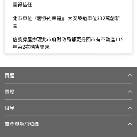
贏得信任
北市車位『奢侈的幸福』 大安坡道車位332萬創新
高
信義房屋辦理北市府財政局都更分回市有不動產115
年第2次標售結果
買屋
賣屋
租屋
實登與房訊知識