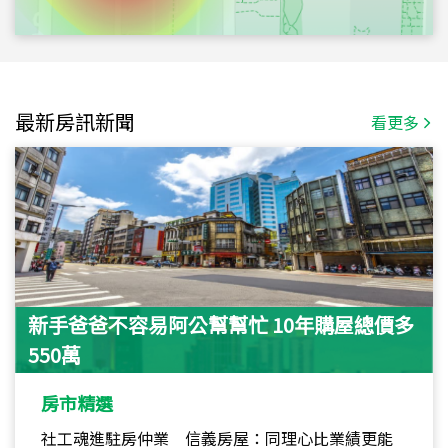
最新房訊新聞
看更多
新手爸爸不容易阿公幫幫忙 10年購屋總價多
550萬
房市精選
社工魂進駐房仲業 信義房屋：同理心比業績更能