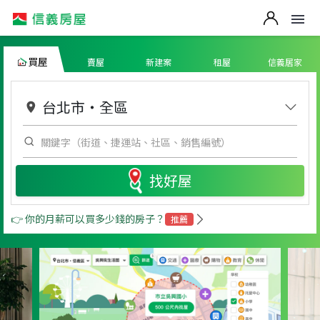
買屋
賣屋
新建案
租屋
信義居家
台北市
・
全區
找好屋
👉 你的月薪可以買多少錢的房子？
推薦