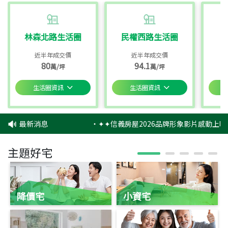
林森北路生活圈
民權西路生活圈
近半年成交價
近半年成交價
80
94.1
萬/坪
萬/坪
生活圈資訊
生活圈資訊
最新消息
‧
✦✦信義房屋2026品牌形象影片感動上映
主題好宅
降價宅
小資宅