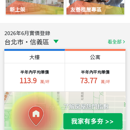
新上架
友善租屋專區
2026
年
6
月實價登錄
台北市
・
信義區
看全部
大樓
公寓
半年內平均單價
半年內平均單價
113.9
73.77
萬/坪
萬/坪