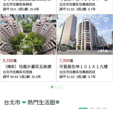
台北市信義區吳興街
台北市信義區信義路四段
建坪
56.5
3房2廳
25.0年
建坪
51.63
3房2廳
0.7年
9,388
7,998
萬
萬
｛傳家｝信義計畫區五房讚
可看屋全坤１０１Ａ１九樓
台北市信義區松德路
台北市信義區信義路四段
建坪
90.44
5房2廳
35.4年
建坪
51.63
3房2廳
0.7年
台北市
熱門生活圈