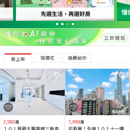
降價宅
推薦給你
新上架
3,980
7,998
萬
萬
１０１景觀北醫電梯三房車
可看屋！全坤１０１十一樓