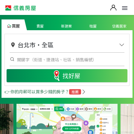
買屋
賣屋
新建案
租屋
信義居家
台北市
・
全區
找好屋
👉 你的月薪可以買多少錢的房子？
推薦