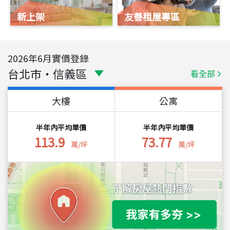
新上架
友善租屋專區
2026
年
6
月實價登錄
台北市
・
信義區
看全部
大樓
公寓
半年內平均單價
半年內平均單價
113.9
73.77
萬/坪
萬/坪