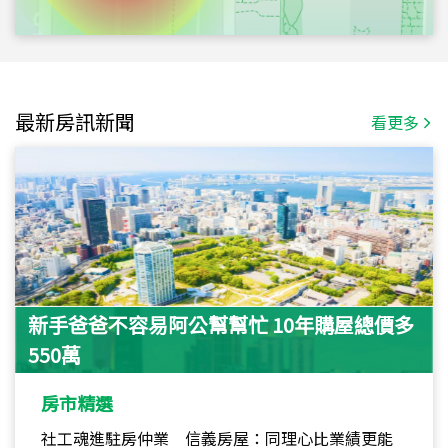
最新房訊新聞
看更多
新手爸爸不容易阿公幫幫忙 10年購屋總價多
550萬
房市精選
社工魂進駐房仲業 信義房屋：同理心比業績更能