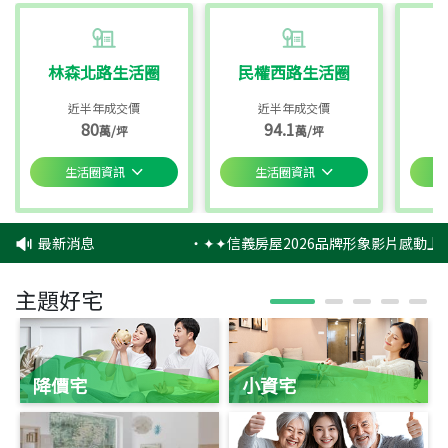
林森北路生活圈
民權西路生活圈
近半年成交價
近半年成交價
80
94.1
萬/坪
萬/坪
生活圈資訊
生活圈資訊
最新消息
‧
✦✦信義房屋2026品牌形象影片感動上映
主題好宅
降價宅
小資宅