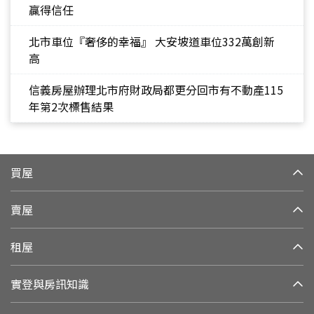
贏得信任
北市車位『奢侈的幸福』 大安坡道車位332萬創新
高
信義房屋辦理北市府財政局都更分回市有不動產115
年第2次標售結果
買屋
賣屋
租屋
實登與房訊知識