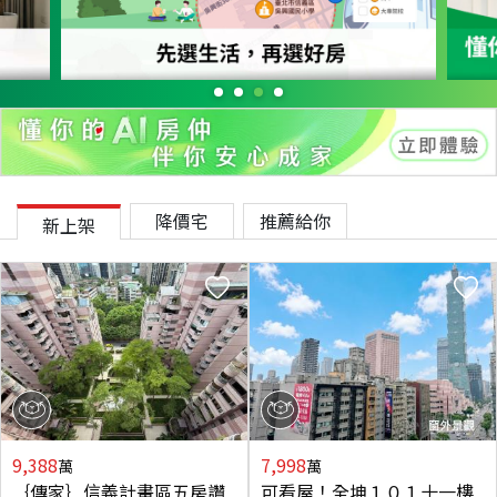
降價宅
推薦給你
新上架
9,388
7,998
萬
萬
｛傳家｝信義計畫區五房讚
可看屋！全坤１０１十一樓