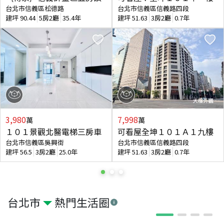
台北市信義區松德路
台北市信義區信義路四段
建坪
90.44
5房2廳
35.4年
建坪
51.63
3房2廳
0.7年
3,980
7,998
萬
萬
１０１景觀北醫電梯三房車
可看屋全坤１０１Ａ１九樓
台北市信義區吳興街
台北市信義區信義路四段
建坪
56.5
3房2廳
25.0年
建坪
51.63
3房2廳
0.7年
台北市
熱門生活圈