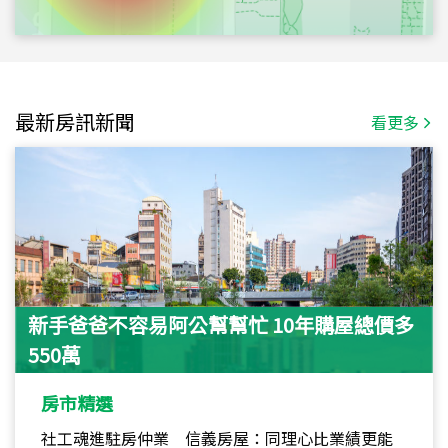
最新房訊新聞
看更多
新手爸爸不容易阿公幫幫忙 10年購屋總價多
550萬
房市精選
社工魂進駐房仲業 信義房屋：同理心比業績更能