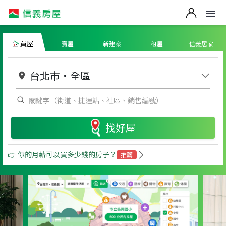
買屋
賣屋
新建案
租屋
信義居家
台北市
・
全區
找好屋
👉 你的月薪可以買多少錢的房子？
推薦