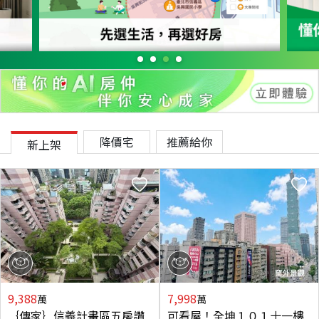
降價宅
推薦給你
新上架
9,388
7,998
萬
萬
｛傳家｝信義計畫區五房讚
可看屋！全坤１０１十一樓