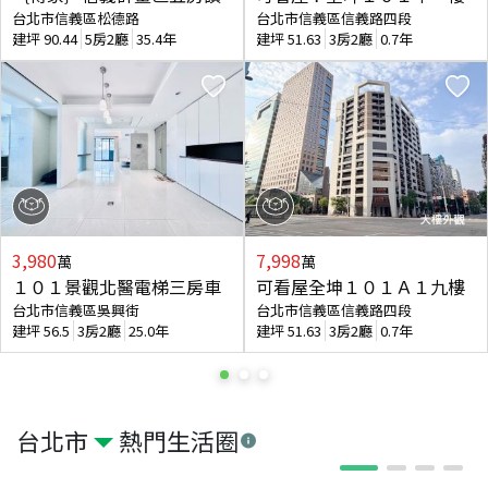
台北市信義區松德路
台北市信義區信義路四段
建坪
90.44
5房2廳
35.4年
建坪
51.63
3房2廳
0.7年
3,980
7,998
萬
萬
１０１景觀北醫電梯三房車
可看屋全坤１０１Ａ１九樓
台北市信義區吳興街
台北市信義區信義路四段
建坪
56.5
3房2廳
25.0年
建坪
51.63
3房2廳
0.7年
台北市
熱門生活圈