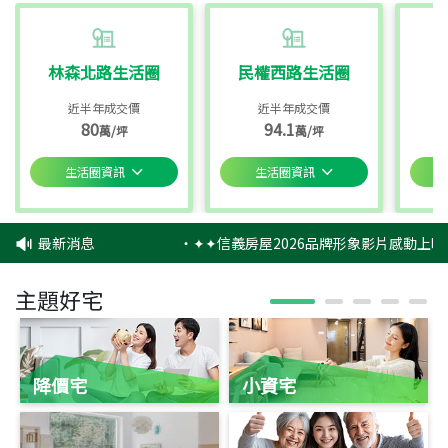
林森北路生活圈
民權西路生活圈
近半年成交價
近半年成交價
80
94.1
萬/坪
萬/坪
生活圈資訊
生活圈資訊
最新消息
‧
✦✦信義房屋2026品牌形象影片感動上映
主題好宅
降價宅
小資宅