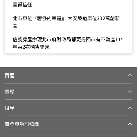
贏得信任
北市車位『奢侈的幸福』 大安坡道車位332萬創新
高
信義房屋辦理北市府財政局都更分回市有不動產115
年第2次標售結果
買屋
賣屋
租屋
實登與房訊知識