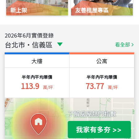
新上架
友善租屋專區
2026
年
6
月實價登錄
台北市
・
信義區
看全部
大樓
公寓
半年內平均單價
半年內平均單價
113.9
73.77
萬/坪
萬/坪