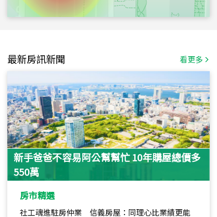
最新房訊新聞
看更多
新手爸爸不容易阿公幫幫忙 10年購屋總價多
550萬
房市精選
社工魂進駐房仲業 信義房屋：同理心比業績更能