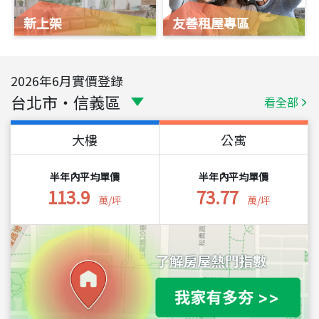
新上架
友善租屋專區
2026
年
6
月實價登錄
台北市
・
信義區
看全部
大樓
公寓
半年內平均單價
半年內平均單價
113.9
73.77
萬/坪
萬/坪