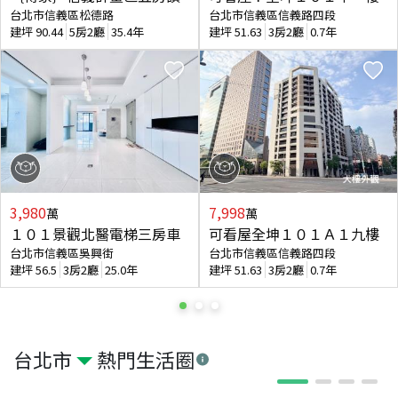
台北市信義區松德路
台北市信義區信義路四段
建坪
90.44
5房2廳
35.4年
建坪
51.63
3房2廳
0.7年
3,980
7,998
萬
萬
１０１景觀北醫電梯三房車
可看屋全坤１０１Ａ１九樓
台北市信義區吳興街
台北市信義區信義路四段
建坪
56.5
3房2廳
25.0年
建坪
51.63
3房2廳
0.7年
台北市
熱門生活圈