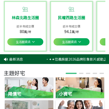
林森北路生活圈
民權西路生活圈
近半年成交價
近半年成交價
80
94.1
萬/坪
萬/坪
生活圈資訊
生活圈資訊
最新消息
‧
✦✦信義房屋2026品牌形象影片感動上映
主題好宅
降價宅
小資宅