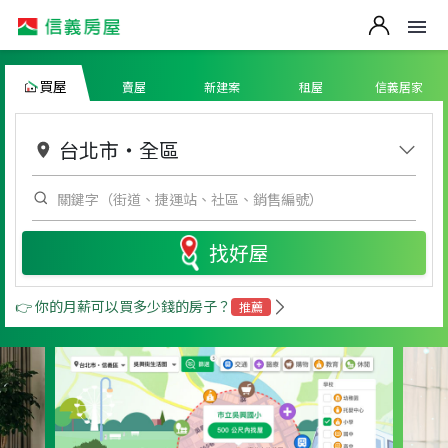
買屋
賣屋
新建案
租屋
信義居家
台北市
・
全區
找好屋
👉 你的月薪可以買多少錢的房子？
推薦