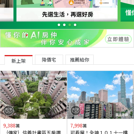
降價宅
推薦給你
新上架
9,388
7,998
萬
萬
｛傳家｝信義計畫區五房讚
可看屋！全坤１０１十一樓