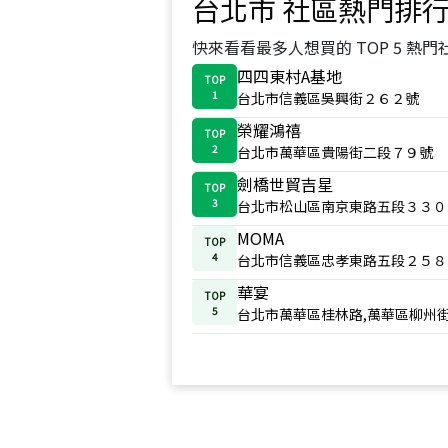
台北市
社區熱門排
快來看看最多人想買的 TOP 5 熱門
四四東村A基地
TOP
1
台北市信義區吳興街２６２號
榮耀鴻禧
TOP
2
台北市萬華區貴陽街二段７９號
劍橋世貿吉星
TOP
3
台北市松山區南京東路五段３３０
MOMA
TOP
4
台北市信義區忠孝東路五段２５８
華宴
TOP
5
台北市萬華區桂林路,萬華區柳州