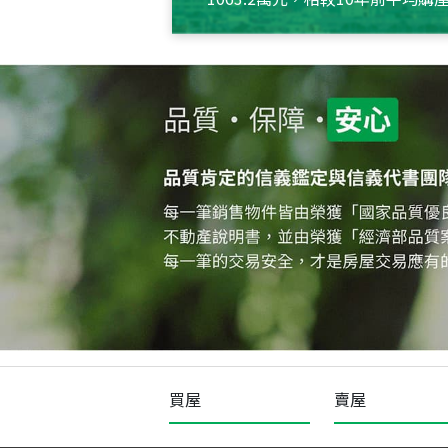
約550萬元，且貸款金額也多
買屋
賣屋