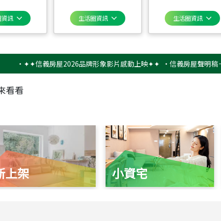
圈資訊
生活圈資訊
生活圈資訊
✦✦信義房屋2026品牌形象影片感動上映✦✦
‧
信義房屋聲明稿－防詐騙
來看看
新上架
小資宅
115
年
07
月 成交