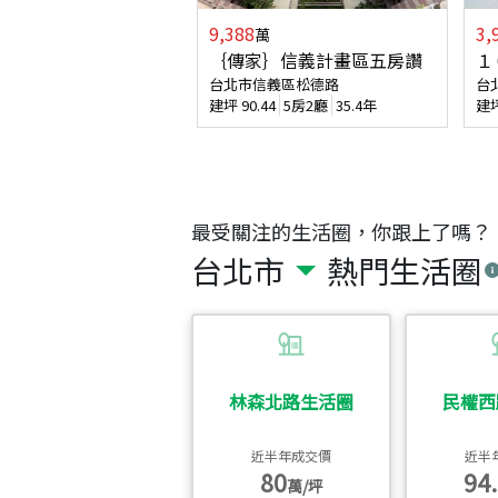
9,388
3,
萬
｛傳家｝信義計畫區五房讚
１
台北市信義區松德路
台
建坪
90.44
5房2廳
35.4年
建
最受關注的生活圈，你跟上了嗎？
台北市
熱門生活圈
林森北路生活圈
民權西
近半年成交價
近半
80
94.
萬/坪