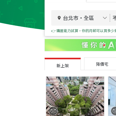
台北市
・
全區
👉 購屋能力試算，你的月薪可以買多少
降價宅
新上架