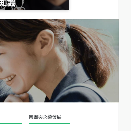
知識
總價
1,020
萬
總價
490
萬
總價
1,808
萬
集團與永續發展