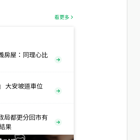
總價
1,808
萬
看更多
總價
530
萬
路二段
義房屋：同理心比
總價
5,800
萬
路
』 大安坡道車位
總價
1,938
萬
三段
政局都更分回市有
總價
售結果
1,350
萬