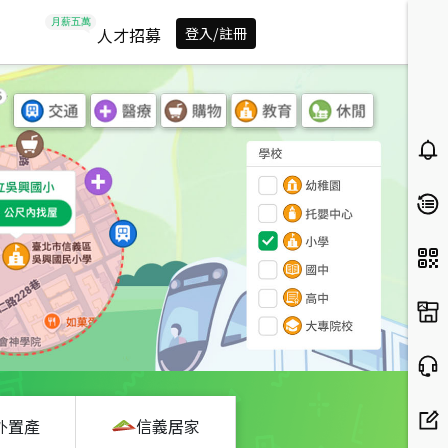
人才招募
登入/註冊
外置產
信義居家