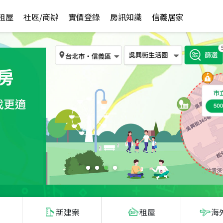
租屋
社區/商辦
實價登錄
房訊知識
信義居家
新建案
租屋
海