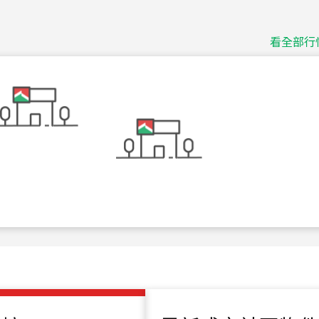
捷豹
台北市中山區長春路
看全部行
115
年
07
月 成交
十泉十美
台北市北投區光明路
115
年
07
月 成交
四維天廈
新竹市新竹市四維路
115
年
07
月 成交
菁英典藏
新竹市新竹市慈祥路
115
年
07
月 成交
長隄
新北市永和區環河西