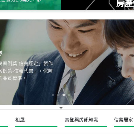
房產
115
年
07
月 成交
十泉十美
台北市北投區光明路
115
年
07
月 成交
四維天廈
新竹市新竹市四維路
115
年
07
月 成交
菁英典藏
新竹市新竹市慈祥路
租屋
實登與房訊知識
信義居家