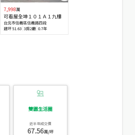
7,998
3,800
萬
萬
可看屋全坤１０１Ａ１九樓
信義區大空間美寓
台北市信義區信義路四段
台北市信義區大道路
建坪
51.63
3房2廳
0.7年
建坪
39.62
6房4廳(含加蓋)
51.9
雙園生活圈
近半年成交價
67.56
萬/坪