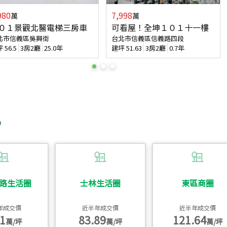
980
7,998
萬
萬
０１景觀北醫電梯三房車
可看屋！全坤１０１十一樓
北市信義區吳興街
台北市信義區信義路四段
坪
56.5
3房2廳
25.0年
建坪
51.63
3房2廳
0.7年
路生活圈
士林生活圈
東區商圈
年成交價
近半年成交價
近半年成交價
1
83.89
121.64
萬/坪
萬/坪
萬/坪