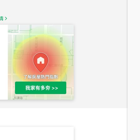
1,350
萬
情
總價
1,020
萬
總價
490
萬
總價
1,808
萬
總價
530
萬
路二段