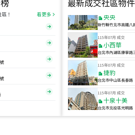
行榜
最新成交社區物件
115
年
07
月 成交
央央
社區！
看更多
新竹縣竹北市高鐵八
115
年
07
月 成交
小西華
台北市內湖區康寧路
115
年
07
月 成交
號
捷豹
台北市中山區長春路
號
115
年
07
月 成交
十泉十美
街
台北市北投區光明路
115
年
07
月 成交
四維天廈
新竹市新竹市四維路