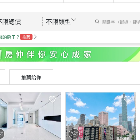
不限總價
不限類型
錢的房子？
推薦
推薦給你