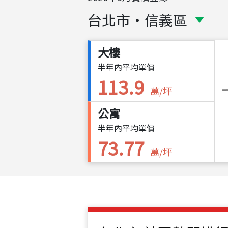
台北市
・
信義區
大樓
半年內平均單價
113.9
萬/坪
公寓
半年內平均單價
73.77
萬/坪