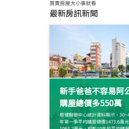
買賣房屋大小事就看
最新房訊新聞
新手爸爸不容易阿公
購屋總價多550萬
根據聯徵中心統計資料顯示，30~
年第一季平均購買總價1473.6
1063.2萬元，相較10年前平均購