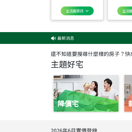
生活圈資訊
生活
最新消息
‧
還不知道要搜尋什麼樣的房子？快
主題好宅
降價宅
2026
年
6
月實價登錄