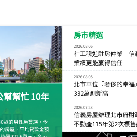
115
年
07
月 成交
菁英典藏
新竹市新竹市慈祥路
房市精選
115
年
07
月 成交
長隄
2026.08.06
新北市永和區環河西
社工魂進駐房仲業 信
業績更能贏得信任
115
年
07
月 成交
央央
2026.08.05
新竹縣竹北市高鐵八
北市車位『奢侈的幸福
115
年
07
月 成交
332萬創新高
幫幫忙 10年
小西華
台北市內湖區康寧路
2026.07.23
信義房屋辦理北市府財
115
年
07
月 成交
40歲的男性房貸族，今
不動產115年第2次標
捷豹
萬元的房屋，平均貸款金額
台北市中山區長春路
屋總價921.6萬元，多出