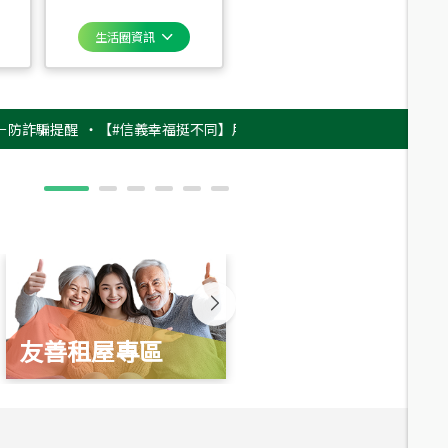
生活圈資訊
提醒
‧
【#信義幸福挺不同】用實力，讓升職免抽號碼牌！最新雇主品牌影片
友善租屋專區
新婚起家厝
總價