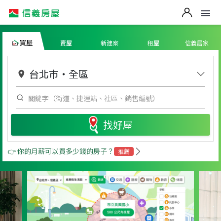
買屋
賣屋
新建案
租屋
信義居家
台北市
・
全區
找好屋
👉 你的月薪可以買多少錢的房子？
推薦