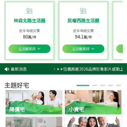
林森北路生活圈
民權西路生活圈
近半年成交價
近半年成交價
80
94.1
萬/坪
萬/坪
生活圈資訊
生活圈資訊
最新消息
‧
✦✦信義房屋2026品牌形象影片感動上映
主題好宅
降價宅
小資宅