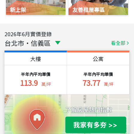
新上架
友善租屋專區
2026
年
6
月實價登錄
台北市
・
信義區
看全部
大樓
公寓
半年內平均單價
半年內平均單價
113.9
73.77
萬/坪
萬/坪