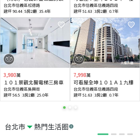
台北市信義區松德路
台北市信義區信義路四段
建坪
90.44
5房2廳
35.4年
建坪
51.63
3房2廳
0.7年
3,980
7,998
萬
萬
１０１景觀北醫電梯三房車
可看屋全坤１０１Ａ１九樓
台北市信義區吳興街
台北市信義區信義路四段
建坪
56.5
3房2廳
25.0年
建坪
51.63
3房2廳
0.7年
台北市
熱門生活圈