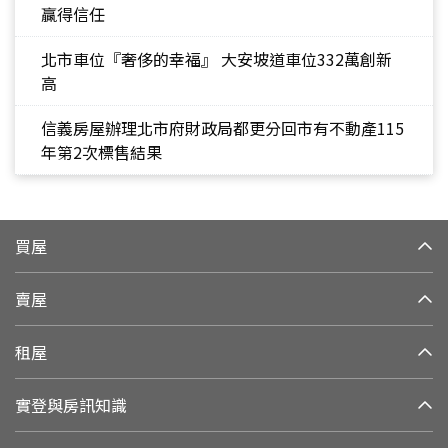
贏得信任
北市車位『奢侈的幸福』 大安坡道車位332萬創新
高
信義房屋辦理北市府財政局都更分回市有不動產115
年第2次標售結果
買屋
賣屋
租屋
實登與房訊知識