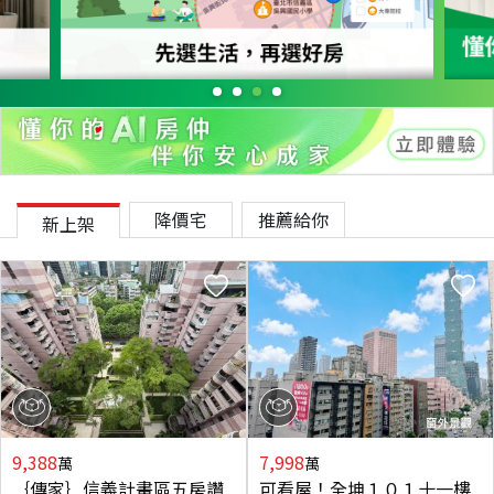
降價宅
推薦給你
新上架
9,388
7,998
萬
萬
｛傳家｝信義計畫區五房讚
可看屋！全坤１０１十一樓