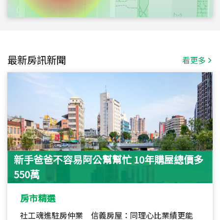
最新房訊新聞
看更多
新手爸爸不容易阿公幫幫忙 10年購屋總價多
550萬
房市精選
社工魂進駐房仲業 信義房屋：同理心比業績更能