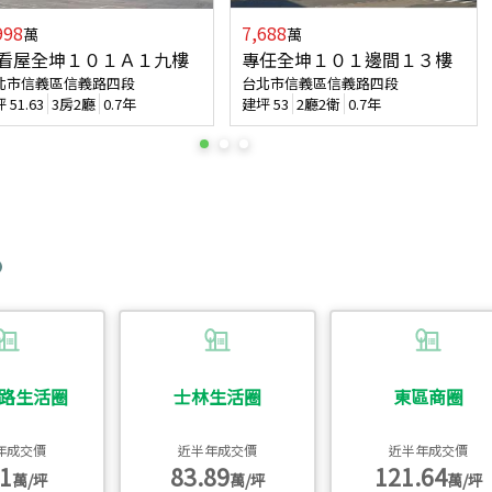
998
7,688
萬
萬
看屋全坤１０１Ａ１九樓
專任全坤１０１邊間１３樓
北市信義區信義路四段
台北市信義區信義路四段
坪
51.63
3房2廳
0.7年
建坪
53
2廳2衛
0.7年
路生活圈
士林生活圈
東區商圈
年成交價
近半年成交價
近半年成交價
1
83.89
121.64
萬/坪
萬/坪
萬/坪