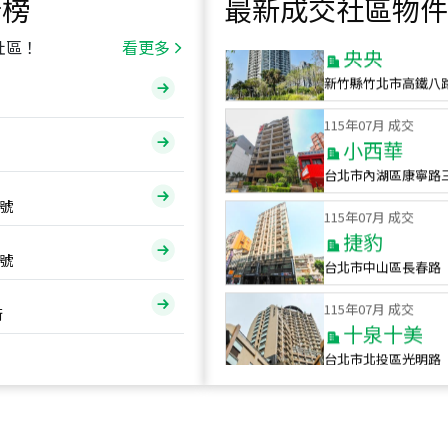
行榜
最新成交社區物件
115
年
07
月 成交
央央
社區！
看更多
新竹縣竹北市高鐵八
115
年
07
月 成交
小西華
台北市內湖區康寧路
115
年
07
月 成交
號
捷豹
台北市中山區長春路
號
115
年
07
月 成交
十泉十美
街
台北市北投區光明路
115
年
07
月 成交
四維天廈
新竹市新竹市四維路