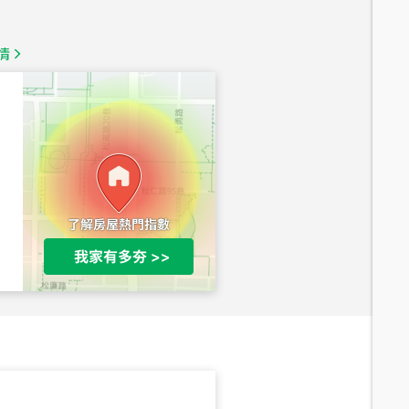
1,350
萬
情
總價
1,020
萬
總價
490
萬
總價
1,808
萬
總價
530
萬
路二段