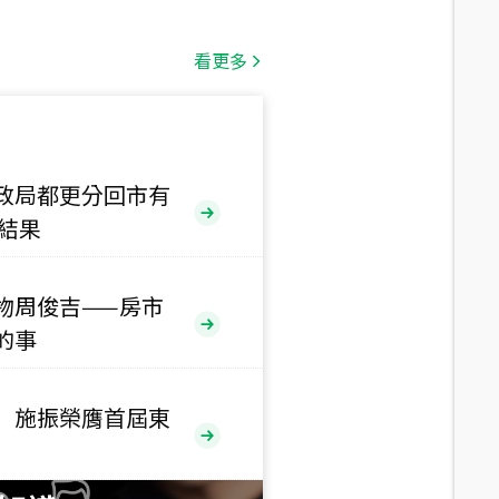
總價
1,808
萬
看更多
總價
530
萬
路二段
政局都更分回市有
售結果
總價
5,800
萬
路
物周俊吉——房市
總價
的事
1,938
萬
三段
 施振榮膺首屆東
總價
1,350
萬