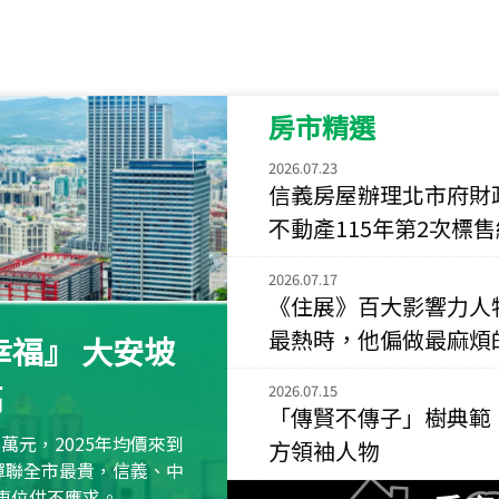
115
年
07
月 成交
菁英典藏
新竹市新竹市慈祥路
房市精選
115
年
07
月 成交
長隄
2026.07.23
新北市永和區環河西
信義房屋辦理北市府財
不動產115年第2次標
115
年
07
月 成交
央央
2026.07.17
新竹縣竹北市高鐵八
《住展》百大影響力人
115
年
07
月 成交
最熱時，他偏做最麻煩
福』 大安坡
小西華
高
台北市內湖區康寧路
2026.07.15
「傳賢不傳子」樹典範
115
年
07
月 成交
萬元，2025年均價來到
方領袖人物
捷豹
元蟬聯全市最貴，信義、中
台北市中山區長春路
區車位供不應求。