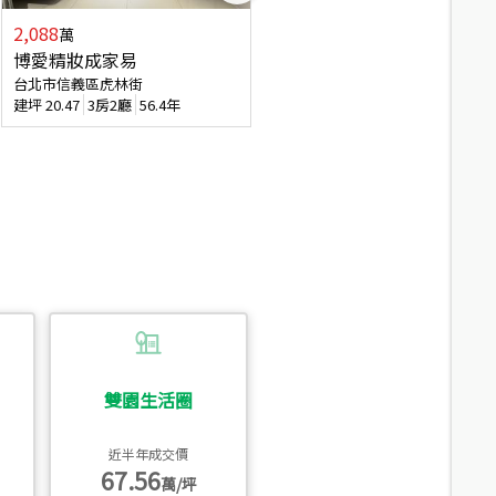
2,088
4,280
萬
萬
博愛精妝成家易
信義陽光自由露臺戶
台北市信義區虎林街
台北市信義區基隆路一段
建坪
20.47
3房2廳
56.4年
建坪
56.15
3房3廳
31.5年
雙園生活圈
近半年成交價
67.56
萬/坪