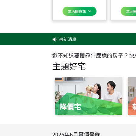
生活圈資訊
生活
最新消息
‧
還不知道要搜尋什麼樣的房子？快
主題好宅
降價宅
2026
年
6
月實價登錄