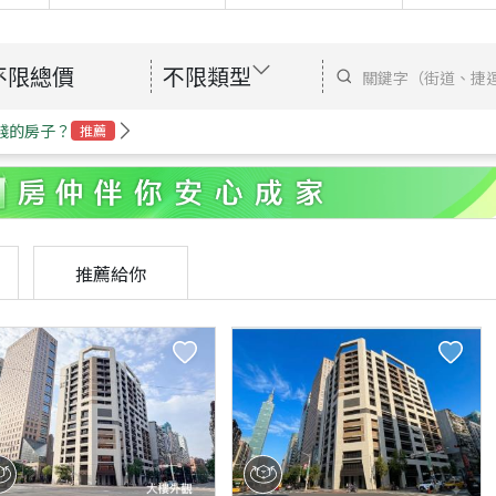
不限總價
不限類型
錢的房子？
推薦
推薦給你