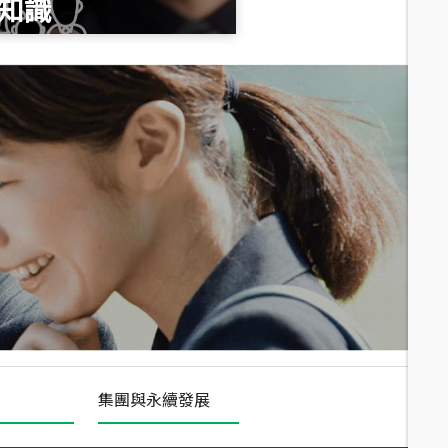
知識
總價
1,020
萬
總價
490
萬
總價
1,808
萬
集團與永續發展