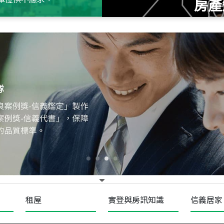
房產
115
年
07
月 成交
十泉十美
台北市北投區光明路
115
年
07
月 成交
四維天廈
新竹市新竹市四維路
115
年
07
月 成交
菁英典藏
新竹市新竹市慈祥路
租屋
實登與房訊知識
信義居家