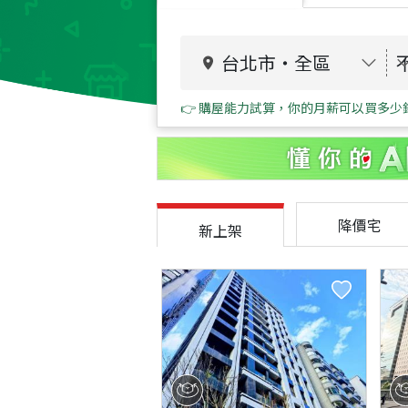
台北市
・
全區
👉 購屋能力試算，你的月薪可以買多少
降價宅
新上架