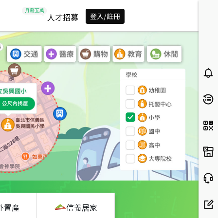
人才招募
登入/註冊
外置產
信義居家