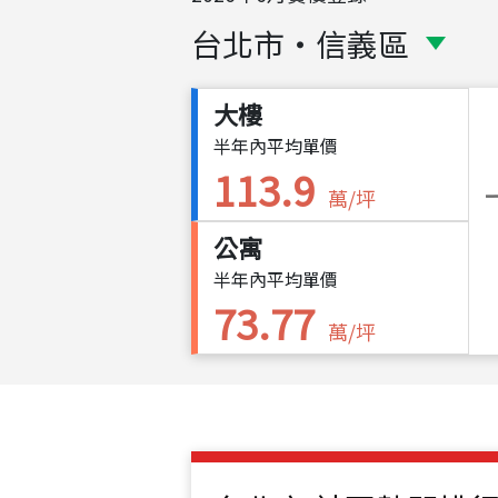
台北市
・
信義區
大樓
半年內平均單價
113.9
萬/坪
公寓
半年內平均單價
73.77
萬/坪