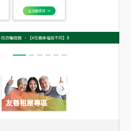
生活圈資訊
提醒
‧
【#信義幸福挺不同】用實力，讓升職免抽號碼牌！最新雇主品牌影片
友善租屋專區
新婚起家厝
總價