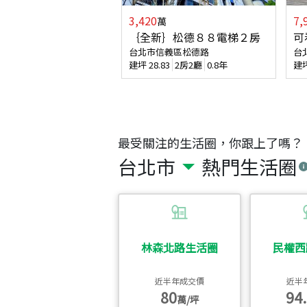
3,420
7,
萬
｛全新｝松德８８電梯２房
可
台北市信義區松德路
台
建坪
28.83
2房2廳
0.8年
建
最受關注的生活圈，你跟上了嗎？
台北市
熱門生活圈
林森北路生活圈
民權西
近半年成交價
近半
80
94.
萬/坪