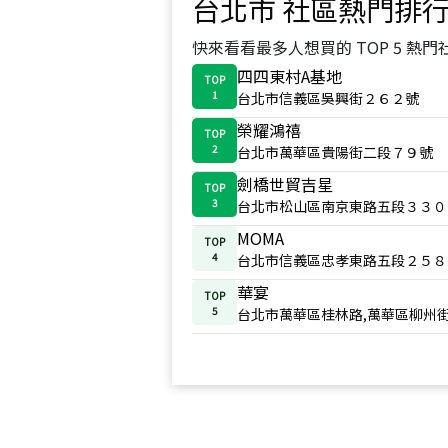
台北市
社區熱門排
快來看看最多人想買的 TOP 5 熱門
四四東村A基地
TOP
1
台北市信義區吳興街２６２號
榮耀鴻禧
TOP
2
台北市萬華區貴陽街二段７９號
劍橋世貿吉星
TOP
3
台北市松山區南京東路五段３３０
MOMA
TOP
4
台北市信義區忠孝東路五段２５８
華宴
TOP
5
台北市萬華區桂林路,萬華區柳州