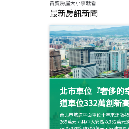
買賣房屋大小事就看
最新房訊新聞
北市車位『奢侈的幸
道車位332萬創新
台北市坡道平面車位十年來連漲45
269萬元，其中大安區以332萬
正區也都突破300萬元，反映市