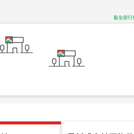
捷豹
台北市中山區長春路
看全部行
115
年
07
月 成交
十泉十美
台北市北投區光明路
115
年
07
月 成交
四維天廈
新竹市新竹市四維路
115
年
07
月 成交
菁英典藏
新竹市新竹市慈祥路
115
年
07
月 成交
長隄
新北市永和區環河西