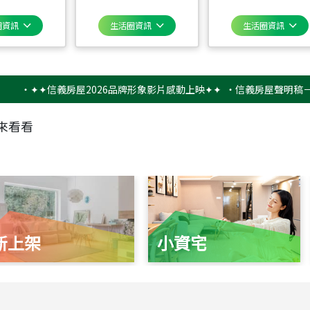
圈資訊
生活圈資訊
生活圈資訊
✦✦信義房屋2026品牌形象影片感動上映✦✦
‧
信義房屋聲明稿－防詐騙
來看看
新上架
小資宅
115
年
07
月 成交