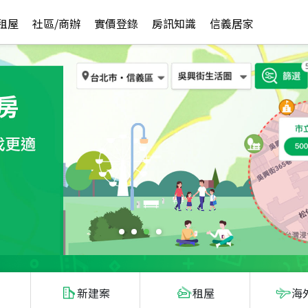
租屋
社區/商辦
實價登錄
房訊知識
信義居家
新建案
租屋
海