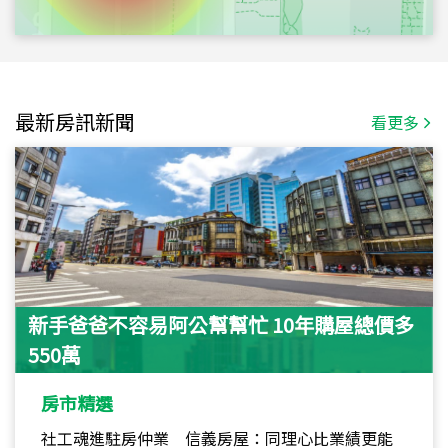
最新房訊新聞
看更多
新手爸爸不容易阿公幫幫忙 10年購屋總價多
550萬
房市精選
社工魂進駐房仲業 信義房屋：同理心比業績更能