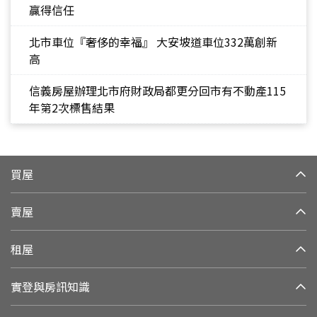
贏得信任
北市車位『奢侈的幸福』 大安坡道車位332萬創新
高
信義房屋辦理北市府財政局都更分回市有不動產115
年第2次標售結果
買屋
賣屋
租屋
實登與房訊知識