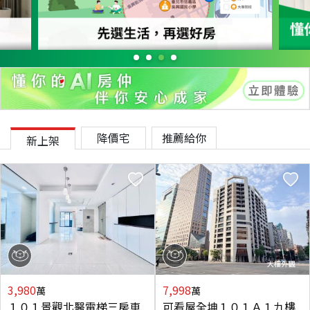
降價宅
推薦給你
新上架
3,980
7,998
萬
萬
１０１景觀北醫電梯三房車
可看屋全坤１０１Ａ１九樓