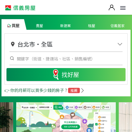
買屋
賣屋
新建案
租屋
信義居家
台北市
・
全區
找好屋
👉 你的月薪可以買多少錢的房子？
推薦