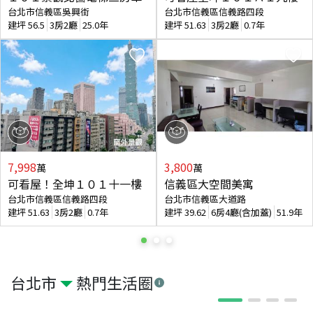
台北市信義區吳興街
台北市信義區信義路四段
建坪
56.5
3房2廳
25.0年
建坪
51.63
3房2廳
0.7年
7,998
3,800
萬
萬
可看屋！全坤１０１十一樓
信義區大空間美寓
台北市信義區信義路四段
台北市信義區大道路
建坪
51.63
3房2廳
0.7年
建坪
39.62
6房4廳(含加蓋)
51.9年
台北市
熱門生活圈