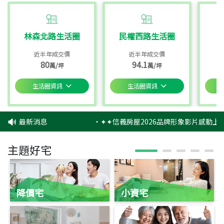
林森北路生活圈
民權西路生活圈
近半年成交價
近半年成交價
80
94.1
萬/坪
萬/坪
生活圈資訊
生活圈資訊
最新消息
‧
✦✦信義房屋2026品牌形象影片感動上映
主題好宅
降價宅
小資宅