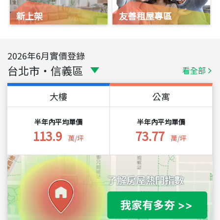
新上架
友善租屋專區
2026
年
6
月實價登錄
台北市
・
信義區
看全部
大樓
公寓
半年內平均單價
半年內平均單價
113.9
73.77
萬/坪
萬/坪